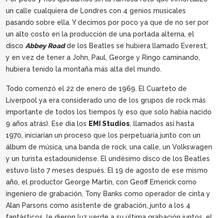
un calle cualquiera de Londres con 4 genios musicales
pasando sobre ella. Y decimos por poco ya que de no ser por
un alto costo en la producción de una portada alterna, el
disco
Abbey Road
de los Beatles se hubiera llamado Everest,
y en vez de tener a John, Paul, George y Ringo caminando,
hubiera tenido la montaña más alta del mundo.
Todo comenzó el 22 de enero de 1969. El Cuarteto de
Liverpool ya era considerado uno de los grupos de rock más
importante de todos los tiempos (y eso que solo había nacido
9 años atrás). Ese día los
EMI Studios
, llamados así hasta
1970, iniciarían un proceso que los perpetuaría junto con un
álbum de música, una banda de rock, una calle, un Volkswagen
y un turista estadounidense. El undésimo disco de los Beatles
estuvo listo 7 meses después. El 19 de agosto de ese mismo
año, el productor George Martin, con Geoff Emerick como
ingeniero de grabación, Tony Banks como operador de cinta y
Alan Parsons como asistente de grabación, junto a los 4
fantásticos, le dieron luz verde a su última grabación juntos, el