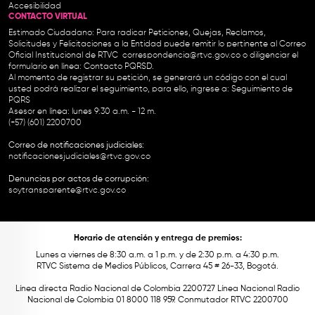
Accesibilidad
CONTACTO VIRTUAL
Estimado Ciudadano: Para radicar Peticiones, Quejas, Reclamos,
Solicitudes y Felicitaciones a la Entidad puede remitir lo pertinente al Correo
Oficial Institucional de RTVC
correspondencia@rtvc.gov.co
o diligenciar el
formulario en línea:
Contacto PQRSD.
Al momento de registrar su petición, se generará un código con el cual
usted podrá realizar el seguimiento, para ello, ingrese a:
Seguimiento de
PQRS
Asesor en línea: lunes 9:30 a.m. - 12 m.
(+57) (601) 2200700
Correo de notificaciones judiciales:
notificacionesjudiciales@rtvc.gov.co
Denuncias por actos de corrupción:
soytransparente@rtvc.gov.co
Horario de atención y entrega de premios:
Lunes a viernes de 8:30 a.m. a 1 p.m. y de 2:30 p.m. a 4:30 p.m.
RTVC Sistema de Medios Públicos, Carrera 45 # 26-33, Bogotá.
Línea directa Radio Nacional de Colombia 2200727 Línea Nacional Radio
Nacional de Colombia 01 8000 118 959. Conmutador RTVC 2200700