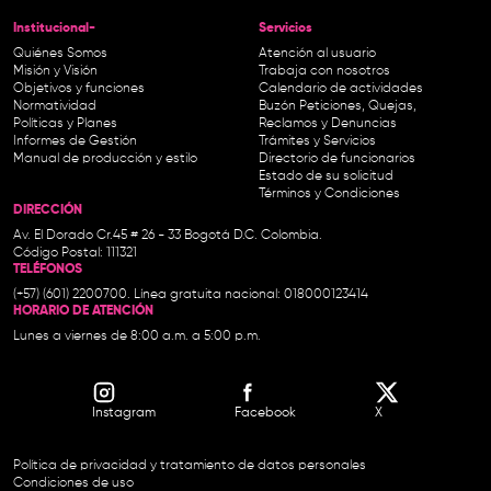
Institucional-
Servicios
Quiénes Somos
Atención al usuario
Misión y Visión
Trabaja con nosotros
Objetivos y funciones
Calendario de actividades
Normatividad
Buzón Peticiones, Quejas,
Políticas y Planes
Reclamos y Denuncias
Informes de Gestión
Trámites y Servicios
Manual de producción y estilo
Directorio de funcionarios
Estado de su solicitud
Términos y Condiciones
DIRECCIÓN
Av. El Dorado Cr.45 # 26 - 33 Bogotá D.C. Colombia.
Código Postal: 111321
TELÉFONOS
(+57) (601) 2200700. Línea gratuita nacional: 018000123414
HORARIO DE ATENCIÓN
Lunes a viernes de 8:00 a.m. a 5:00 p.m.
Instagram
Facebook
X
Política de privacidad y tratamiento de datos personales
Condiciones de uso