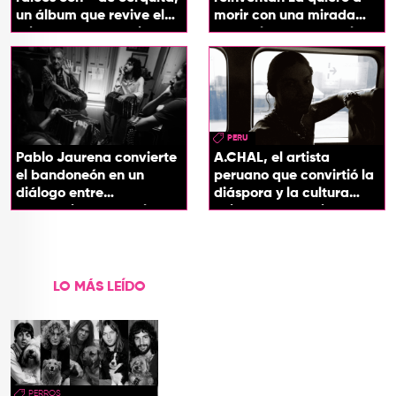
un álbum que revive el
morir con una mirada
origen de sus canciones
entre el flamenco y el
soul
PERU
Pablo Jaurena convierte
A.CHAL, el artista
el bandoneón en un
peruano que convirtió la
diálogo entre
diáspora y la cultura
generaciones con el
chicha en su sonido
videoclip de Un dios
hecho cenizas
LO MÁS LEÍDO
PERROS