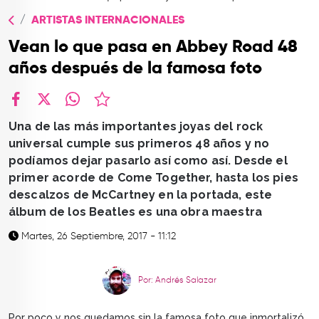
TOP
ARTISTAS INTERNACIONALES
QUIÉNES SOMOS
Vean lo que pasa en Abbey Road 48
CONTACTO
años después de la famosa foto
facebook
X
whatsapp
Una de las más importantes joyas del rock
universal cumple sus primeros 48 años y no
podíamos dejar pasarlo así como así. Desde el
primer acorde de Come Together, hasta los pies
descalzos de McCartney en la portada, este
álbum de los Beatles es una obra maestra
Martes, 26 Septiembre, 2017 - 11:12
Por: Andrés Salazar
Por poco y nos quedamos sin la famosa foto que inmortalizó