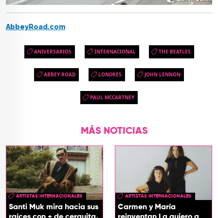
AbbeyRoad.com
ANIVERSARIOS
INTERNACIONAL
THE BEATLES
ABBEY ROAD
LONDRES
JOHN LENNON
PAUL MCCARTNEY
MÁS NOTICIAS
ARTISTAS INTERNACIONALES
ARTISTAS INTERNACIONALES
Santi Muk mira hacia sus
Carmen y María
raíces con + de cerquita,
reinventan La quiero a