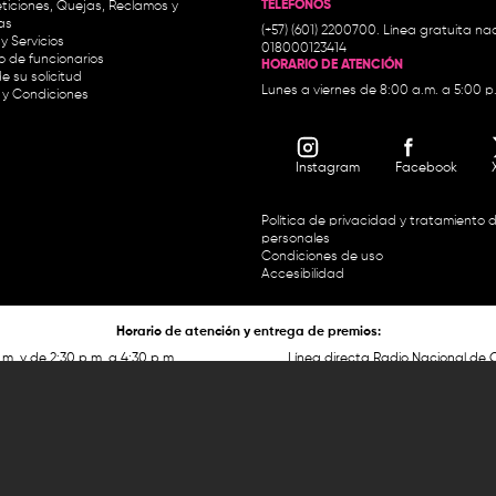
TELÉFONOS
ticiones, Quejas, Reclamos y
as
(+57) (601) 2200700. Línea gratuita nac
y Servicios
018000123414
io de funcionarios
HORARIO DE ATENCIÓN
e su solicitud
Lunes a viernes de 8:00 a.m. a 5:00 p
 y Condiciones
Instagram
Facebook
Política de privacidad y tratamiento 
personales
Condiciones de uso
Accesibilidad
Horario de atención y entrega de premios:
.m. y de 2:30 p.m. a 4:30 p.m.
Línea directa Radio Nacional de 
 Carrera 45 # 26-33, Bogotá.
Nacional de Colombia 01 8000
 recursos del Fondo Único de Tecnologías de la
Información y las Comunicaciones de MinTic.