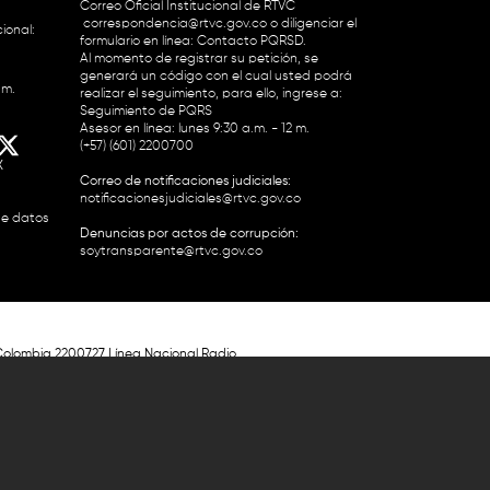
Correo Oficial Institucional de RTVC
correspondencia@rtvc.gov.co
o diligenciar el
ional:
formulario en línea:
Contacto PQRSD.
Al momento de registrar su petición, se
generará un código con el cual usted podrá
.m.
realizar el seguimiento, para ello, ingrese a:
Seguimiento de PQRS
Asesor en línea: lunes 9:30 a.m. - 12 m.
(+57) (601) 2200700
X
Correo de notificaciones judiciales:
notificacionesjudiciales@rtvc.gov.co
de datos
Denuncias por actos de corrupción:
soytransparente@rtvc.gov.co
Colombia 2200727 Línea Nacional Radio
 118 959. Conmutador RTVC 2200700