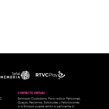
CONTACTO VIRTUAL
.C.
Estimado Ciudadano: Para radicar Peticiones,
Quejas, Reclamos, Solicitudes y Felicitaciones
a la Entidad puede remitir lo pertinente al