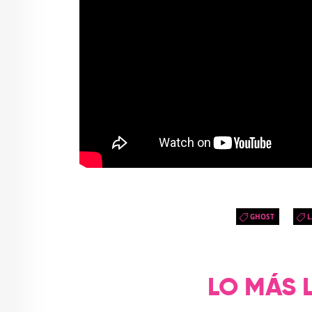
GHOST
L
LO MÁS 