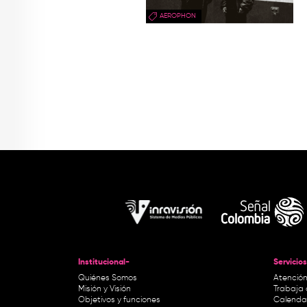
AEROPHON
Institucional-
Servicios
Quiénes Somos
Atención
Misión y Visión
Trabaja 
Objetivos y funciones
Calendar