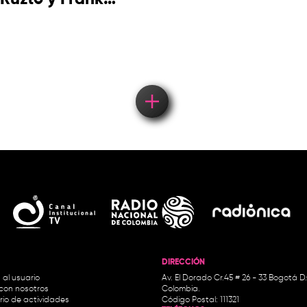
Takuma en
concierto
DIRECCIÓN
 al usuario
Av. El Dorado Cr.45 # 26 - 33 Bogotá D
con nosotros
Colombia.
io de actividades
Código Postal: 111321