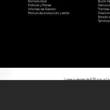
Normatividad
Buzón Pe
Políticas y Planes
Denunci
Informes de Gestión
Trámites 
Manual de producción y estilo
Director
Estado d
Términos
Lunes a viernes de 8:30 a.m. a 1 p
RTVC Sistema de Medios Públicos,
Este contenido fue financiado con