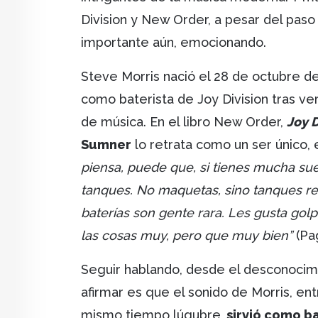
Division y New Order, a pesar del paso
importante aún, emocionando.
Steve Morris nació el 28 de octubre d
como baterista de Joy Division tras ver
de música. En el libro New Order,
Joy D
Sumner
lo retrata como un ser único, 
piensa, puede que, si tienes mucha suer
tanques. No maquetas, sino tanques real
baterías son gente rara. Les gusta gol
las cosas muy, pero que muy bien”
(Pag
Seguir hablando, desde el desconocimi
afirmar es que el sonido de Morris, entr
mismo tiempo lúgubre,
sirvió como ba