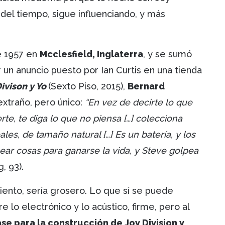
 del tiempo, sigue influenciando, y más
e 1957 en
Mcclesfield, Inglaterra
, y se sumó
 un anuncio puesto por Ian Curtis en una tienda
ivison y Yo
(Sexto Piso, 2015),
Bernard
extraño, pero único:
“En vez de decirte lo que
te, te diga lo que no piensa […] colecciona
es, de tamaño natural […] Es un batería, y los
pear cosas para ganarse la vida, y Steve golpea
, 93).
ento, sería grosero. Lo que sí se puede
e lo electrónico y lo acústico, firme, pero al
se para la construcción de Joy Division y