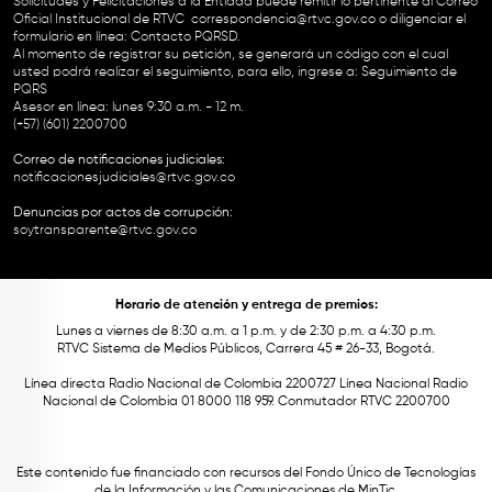
Solicitudes y Felicitaciones a la Entidad puede remitir lo pertinente al Correo
Oficial Institucional de RTVC
correspondencia@rtvc.gov.co
o diligenciar el
formulario en línea:
Contacto PQRSD.
Al momento de registrar su petición, se generará un código con el cual
usted podrá realizar el seguimiento, para ello, ingrese a:
Seguimiento de
PQRS
Asesor en línea: lunes 9:30 a.m. - 12 m.
(+57) (601) 2200700
Correo de notificaciones judiciales:
notificacionesjudiciales@rtvc.gov.co
Denuncias por actos de corrupción:
soytransparente@rtvc.gov.co
Horario de atención y entrega de premios:
Lunes a viernes de 8:30 a.m. a 1 p.m. y de 2:30 p.m. a 4:30 p.m.
RTVC Sistema de Medios Públicos, Carrera 45 # 26-33, Bogotá.
Línea directa Radio Nacional de Colombia 2200727 Línea Nacional Radio
Nacional de Colombia 01 8000 118 959. Conmutador RTVC 2200700
Este contenido fue financiado con recursos del Fondo Único de Tecnologías
de la Información y las Comunicaciones de MinTic.