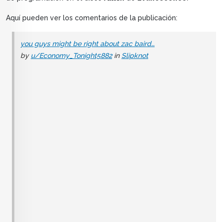
Aquí pueden ver los comentarios de la publicación:
you guys might be right about zac baird…
by
u/Economy_Tonight5882
in
Slipknot