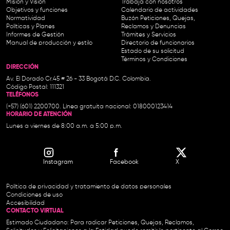
Misión y Visión
Trabaja con nosotros
Objetivos y funciones
Calendario de actividades
Normatividad
Buzón Peticiones, Quejas,
Políticas y Planes
Reclamos y Denuncias
Informes de Gestión
Trámites y Servicios
Manual de producción y estilo
Directorio de funcionarios
Estado de su solicitud
Términos y Condiciones
DIRECCIÓN
Av. El Dorado Cr.45 # 26 - 33 Bogotá D.C. Colombia.
Código Postal: 111321
TELÉFONOS
(+57) (601) 2200700. Línea gratuita nacional: 018000123414
HORARIO DE ATENCIÓN
Lunes a viernes de 8:00 a.m. a 5:00 p.m.
Instagram
Facebook
X
Política de privacidad y tratamiento de datos personales
Condiciones de uso
Accesibilidad
CONTACTO VIRTUAL
Estimado Ciudadano: Para radicar Peticiones, Quejas, Reclamos,