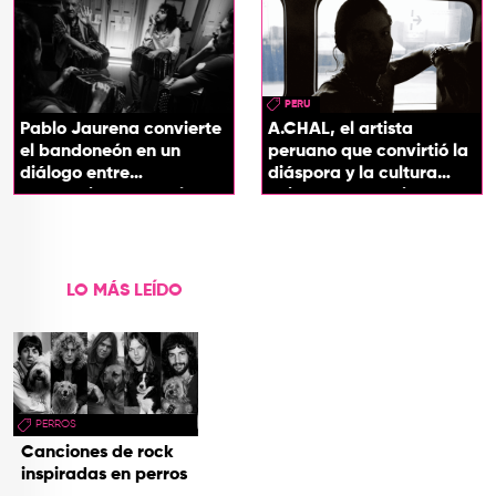
PERU
Pablo Jaurena convierte
A.CHAL, el artista
el bandoneón en un
peruano que convirtió la
diálogo entre
diáspora y la cultura
generaciones con el
chicha en su sonido
videoclip de Un dios
hecho cenizas
LO MÁS LEÍDO
PERROS
Canciones de rock
inspiradas en perros