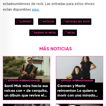
estadounidenses de rock. Las entradas para estos shows
están disponibles
aquí.
SLIPKNOT
NOTICIAS
NOTICIAS DEL ROCK
BANDAS DE METAL
METAL
MÁS NOTICIAS
ARTISTAS INTERNACIONALES
ARTISTAS INTERNACIONALES
Santi Muk mira hacia sus
Carmen y María
raíces con + de cerquita,
reinventan La quiero a
un álbum que revive el
morir con una mirada
origen de sus canciones
entre el flamenco y el
soul