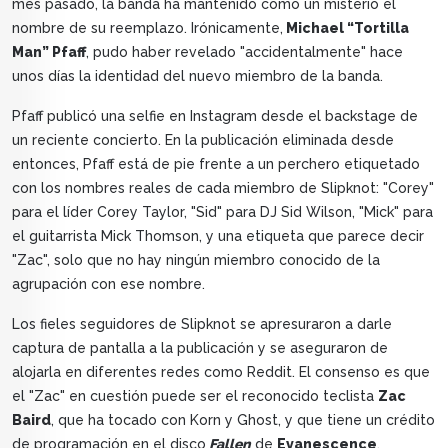
mes pasado, la banda ha mantenido como un misterio el
nombre de su reemplazo. Irónicamente,
Michael “Tortilla
Man” Pfaff
, pudo haber revelado "accidentalmente" hace
unos días la identidad del nuevo miembro de la banda.
Pfaff publicó una selfie en Instagram desde el backstage de
un reciente concierto. En la publicación eliminada desde
entonces, Pfaff está de pie frente a un perchero etiquetado
con los nombres reales de cada miembro de Slipknot: "Corey"
para el líder Corey Taylor, "Sid" para DJ Sid Wilson, "Mick" para
el guitarrista Mick Thomson, y una etiqueta que parece decir
"Zac", solo que no hay ningún miembro conocido de la
agrupación con ese nombre.
Los fieles seguidores de Slipknot se apresuraron a darle
captura de pantalla a la publicación y se aseguraron de
alojarla en diferentes redes como Reddit. El consenso es que
el "Zac" en cuestión puede ser el reconocido teclista
Zac
Baird
, que ha tocado con Korn y Ghost, y que tiene un crédito
de programación en el disco
Fallen
de
Evanescence
.