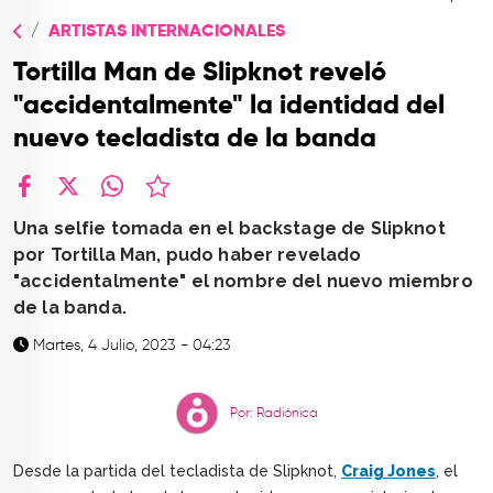
TOP
ARTISTAS INTERNACIONALES
QUIÉNES SOMOS
Tortilla Man de Slipknot reveló
CONTACTO
"accidentalmente" la identidad del
nuevo tecladista de la banda
facebook
X
whatsapp
Una selfie tomada en el backstage de Slipknot
por Tortilla Man, pudo haber revelado
"accidentalmente" el nombre del nuevo miembro
de la banda.
Martes, 4 Julio, 2023 - 04:23
Por: Radiónica
Desde la partida del tecladista de Slipknot,
Craig Jones
, el