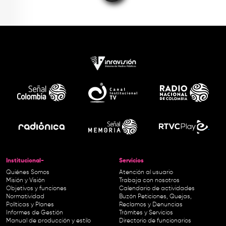
Institucional-
Servicios
Quiénes Somos
Atención al usuario
Misión y Visión
Trabaja con nosotros
Objetivos y funciones
Calendario de actividades
Normatividad
Buzón Peticiones, Quejas,
Políticas y Planes
Reclamos y Denuncias
Informes de Gestión
Trámites y Servicios
Manual de producción y estilo
Directorio de funcionarios