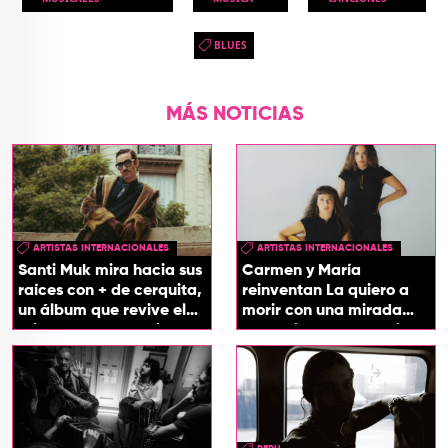
BLUES
MÁS NOTICIAS
ARTISTAS INTERNACIONALES
ARTISTAS INTERNACIONALES
Santi Muk mira hacia sus
Carmen y María
raíces con + de cerquita,
reinventan La quiero a
un álbum que revive el
morir con una mirada
origen de sus canciones
entre el flamenco y el
soul