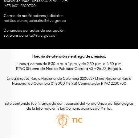
Asesor en línea: lunes 9:30 a.m. - 12 m.
(+57) (601) 2200700
Correo de notificaciones judiciales:
notificacionesjudiciales@rtvc.gov.co
Denuncias por actos de corrupción:
soytransparente@rtvc.gov.co
Horario de atención y entrega de premios:
Lunes a viernes de 8:30 a.m. a 1 p.m. y de 2:30 p.m. a 4:30 p.m.
RTVC Sistema de Medios Públicos, Carrera 45 # 26-33, Bogotá.
Línea directa Radio Nacional de Colombia 2200727 Línea Nacional Radio
Nacional de Colombia 01 8000 118 959. Conmutador RTVC 2200700
Este contenido fue financiado con recursos del Fondo Único de Tecnologías
de la Información y las Comunicaciones de MinTic.