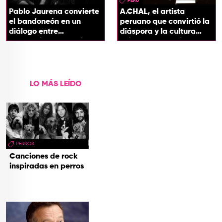
PERU
Pablo Jaurena convierte
A.CHAL, el artista
el bandoneón en un
peruano que convirtió la
diálogo entre
diáspora y la cultura
generaciones con el
chicha en su sonido
videoclip de Un dios
hecho cenizas
LO MÁS LEÍDO
PERROS
Canciones de rock
inspiradas en perros