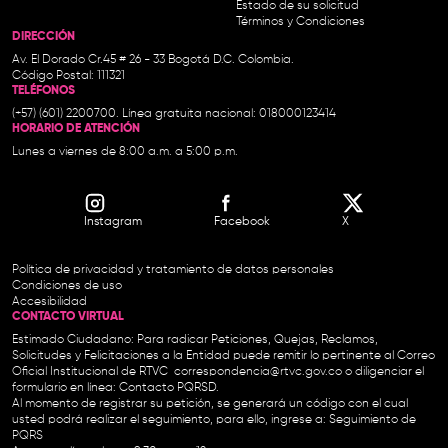
Estado de su solicitud
Términos y Condiciones
DIRECCIÓN
Av. El Dorado Cr.45 # 26 - 33 Bogotá D.C. Colombia.
Código Postal: 111321
TELÉFONOS
(+57) (601) 2200700. Línea gratuita nacional: 018000123414
HORARIO DE ATENCIÓN
Lunes a viernes de 8:00 a.m. a 5:00 p.m.
Instagram
Facebook
X
Política de privacidad y tratamiento de datos personales
Condiciones de uso
Accesibilidad
CONTACTO VIRTUAL
Estimado Ciudadano: Para radicar Peticiones, Quejas, Reclamos,
Solicitudes y Felicitaciones a la Entidad puede remitir lo pertinente al Correo
Oficial Institucional de RTVC
correspondencia@rtvc.gov.co
o diligenciar el
formulario en línea:
Contacto PQRSD.
Al momento de registrar su petición, se generará un código con el cual
usted podrá realizar el seguimiento, para ello, ingrese a:
Seguimiento de
PQRS