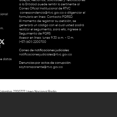
Quejas, Reclamos, Solicitudes y Felicitaciones
a la Entidad puede remitir lo pertinente al
Correo Oficial Institucional de RTVC
correspondencia@rtvc.gov.co
o diligenciar el
ional:
formulario en línea:
Contacto PQRSD.
Al momento de registrar su petición, se
generará un código con el cual usted podrá
.m.
realizar el seguimiento, para ello, ingrese a:
Seguimiento de PQRS
Asesor en línea: lunes 9:30 a.m. - 12 m.
(+57) (601) 2200700
X
Correo de notificaciones judiciales:
notificacionesjudiciales@rtvc.gov.co
de datos
Denuncias por actos de corrupción:
soytransparente@rtvc.gov.co
Colombia 2200727 Línea Nacional Radio
 118 959. Conmutador RTVC 2200700