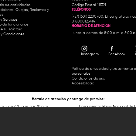
con nosotros
Colombia.
io de actividades
Código Postal: 111321
TELÉFONOS
ticiones, Quejas, Reclamos y
as
(+57) (601) 2200700. Línea gratuita nac
y Servicios
018000123414
io de funcionarios
HORARIO DE ATENCIÓN
e su solicitud
Lunes a viernes de 8:00 a.m. a 5:00 p
 y Condiciones
Instagram
Facebook
Política de privacidad y tratamiento 
personales
Condiciones de uso
Accesibilidad
Horario de atención y entrega de premios:
.m. y de 2:30 p.m. a 4:30 p.m.
Línea directa Radio Nacional de 
 Carrera 45 # 26-33, Bogotá.
Nacional de Colombia 01 8000
 recursos del Fondo Único de Tecnologías de la