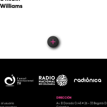
Williams
DIRECCIÓN
 al usuario
Av. El Dorado Cr.45 # 26 - 33 Bogotá D