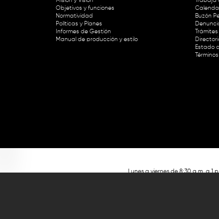
Misión y Visión
Trabaja 
Objetivos y funciones
Calendar
Normatividad
Buzón Pe
Políticas y Planes
Denunci
Informes de Gestión
Trámites 
Manual de producción y estilo
Director
Estado d
Términos
Lunes a viernes de 8:30 a.m. a 1 p
RTVC Sistema de Medios Públicos,
Este contenido fue financiado con