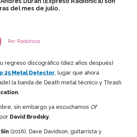
a Andrés Durán (Expreso Radiónica) son
as del mes de julio.
Por: Radiónica
u regreso discográfico (diez años después)
p 25 Metal Detector
, lugar que ahora
ade) la banda de Death metal técnico y Thrash
cation
.
tiembre, sin embargo ya escuchamos
Of
 por
David Brodsky
.
 Sin
(2016), Dave Davidson, guitarrista y