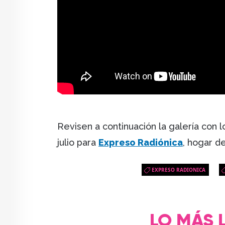
Revisen a continuación la galería con
julio para
Expreso Radiónica
, hogar d
EXPRESO RADIONICA
LO MÁS 