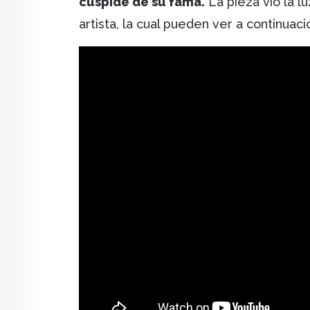
cúspide de su fama.
La pieza vio la lu
artista, la cual pueden ver a continuaci