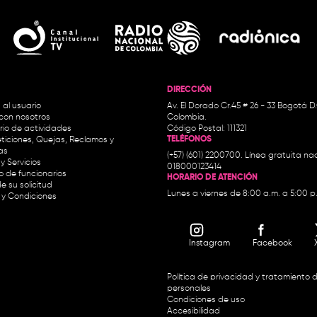
DIRECCIÓN
 al usuario
Av. El Dorado Cr.45 # 26 - 33 Bogotá D
con nosotros
Colombia.
io de actividades
Código Postal: 111321
TELÉFONOS
ticiones, Quejas, Reclamos y
as
(+57) (601) 2200700. Línea gratuita nac
y Servicios
018000123414
io de funcionarios
HORARIO DE ATENCIÓN
e su solicitud
Lunes a viernes de 8:00 a.m. a 5:00 p
 y Condiciones
Instagram
Facebook
Política de privacidad y tratamiento 
personales
Condiciones de uso
Accesibilidad