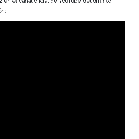
z en el canal oficial de YouTube del difunto
ón: