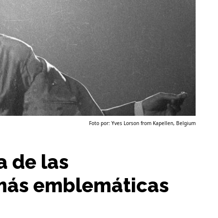
Foto por: Yves Lorson from Kapellen, Belgium
 de las
más emblemáticas