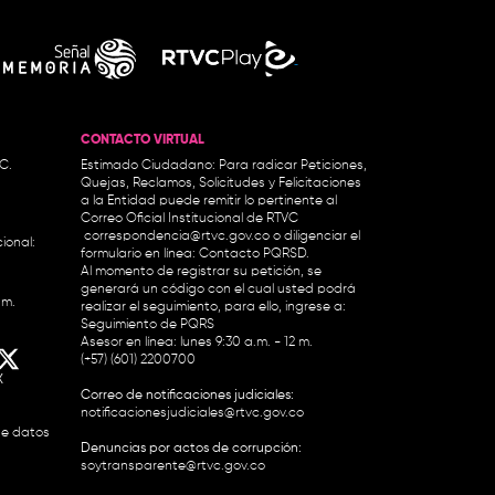
CONTACTO VIRTUAL
.C.
Estimado Ciudadano: Para radicar Peticiones,
Quejas, Reclamos, Solicitudes y Felicitaciones
a la Entidad puede remitir lo pertinente al
Correo Oficial Institucional de RTVC
correspondencia@rtvc.gov.co
o diligenciar el
ional:
formulario en línea:
Contacto PQRSD.
Al momento de registrar su petición, se
generará un código con el cual usted podrá
.m.
realizar el seguimiento, para ello, ingrese a:
Seguimiento de PQRS
Asesor en línea: lunes 9:30 a.m. - 12 m.
(+57) (601) 2200700
X
Correo de notificaciones judiciales:
notificacionesjudiciales@rtvc.gov.co
de datos
Denuncias por actos de corrupción:
soytransparente@rtvc.gov.co