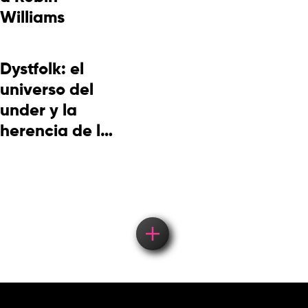
Williams
Dystfolk: el
universo del
under y la
herencia de la
cultura
picotera