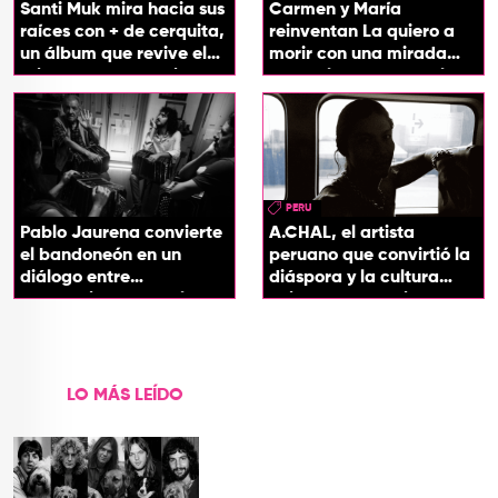
Santi Muk mira hacia sus
Carmen y María
raíces con + de cerquita,
reinventan La quiero a
un álbum que revive el
morir con una mirada
origen de sus canciones
entre el flamenco y el
soul
PERU
Pablo Jaurena convierte
A.CHAL, el artista
el bandoneón en un
peruano que convirtió la
diálogo entre
diáspora y la cultura
generaciones con el
chicha en su sonido
videoclip de Un dios
hecho cenizas
LO MÁS LEÍDO