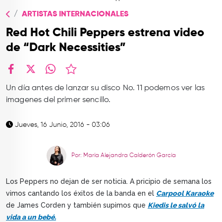
TOP
ARTISTAS INTERNACIONALES
QUIÉNES SOMOS
Red Hot Chili Peppers estrena video
CONTACTO
de “Dark Necessities”
facebook
X
whatsapp
Un día antes de lanzar su disco No. 11 podemos ver las
imagenes del primer sencillo.
Jueves, 16 Junio, 2016 - 03:06
Por: María Alejandra Calderón García
Los Peppers no dejan de ser noticia. A pricipio de semana los
vimos cantando los éxitos de la banda en el
Carpool Karaoke
de James Corden y también supimos que
Kiedis le salvó la
vida a un bebé.