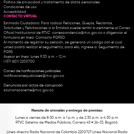
Política de privacidad y tratamiento de datos personales
Condiciones de uso
Accesibilidad
CONTACTO VIRTUAL
Estimado Ciudadano: Para radicar Peticiones, Quejas, Reclamos,
Solicitudes y Felicitaciones a la Entidad puede remitir lo pertinente al Correo
Oficial Institucional de RTVC
correspondencia@rtvc.gov.co
o diligenciar el
formulario en línea:
Contacto PQRSD.
Al momento de registrar su petición, se generará un código con el cual
usted podrá realizar el seguimiento, para ello, ingrese a:
Seguimiento de
PQRS
Asesor en línea: lunes 9:30 a.m. - 12 m.
(+57) (601) 2200700
Correo de notificaciones judiciales:
notificacionesjudiciales@rtvc.gov.co
Denuncias por actos de corrupción:
soytransparente@rtvc.gov.co
Horario de atención y entrega de premios:
Lunes a viernes de 8:30 a.m. a 1 p.m. y de 2:30 p.m. a 4:30 p.m.
RTVC Sistema de Medios Públicos, Carrera 45 # 26-33, Bogotá.
Línea directa Radio Nacional de Colombia 2200727 Línea Nacional Radio