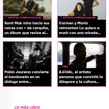
ARTISTAS INTERNACIONALES
ARTISTAS INTERNACIONALES
Santi Muk mira hacia sus
Carmen y María
raíces con + de cerquita,
reinventan La quiero a
un álbum que revive el
morir con una mirada
origen de sus canciones
entre el flamenco y el
soul
PERU
Pablo Jaurena convierte
A.CHAL, el artista
el bandoneón en un
peruano que convirtió la
diálogo entre
diáspora y la cultura
generaciones con el
chicha en su sonido
videoclip de Un dios
hecho cenizas
LO MÁS LEÍDO