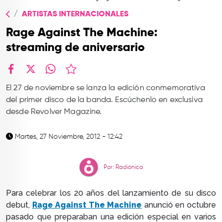
TOP
ARTISTAS INTERNACIONALES
QUIÉNES SOMOS
Rage Against The Machine:
CONTACTO
streaming de aniversario
facebook
X
whatsapp
El 27 de noviembre se lanza la edición conmemorativa
del primer disco de la banda. Escúchenlo en exclusiva
desde Revolver Magazine.
Martes, 27 Noviembre, 2012 - 12:42
Por: Radiónica
Para celebrar los 20 años del lanzamiento de su disco
debut,
Rage Against The Machine
anunció en octubre
pasado que preparaban una edición especial en varios