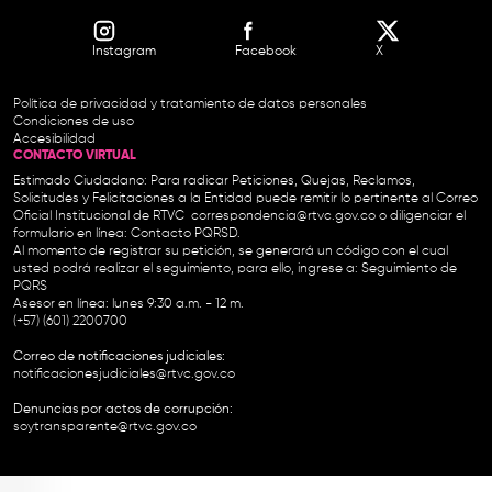
Instagram
Facebook
X
Política de privacidad y tratamiento de datos personales
Condiciones de uso
Accesibilidad
CONTACTO VIRTUAL
Estimado Ciudadano: Para radicar Peticiones, Quejas, Reclamos,
Solicitudes y Felicitaciones a la Entidad puede remitir lo pertinente al Correo
Oficial Institucional de RTVC
correspondencia@rtvc.gov.co
o diligenciar el
formulario en línea:
Contacto PQRSD.
Al momento de registrar su petición, se generará un código con el cual
usted podrá realizar el seguimiento, para ello, ingrese a:
Seguimiento de
PQRS
Asesor en línea: lunes 9:30 a.m. - 12 m.
(+57) (601) 2200700
Correo de notificaciones judiciales:
notificacionesjudiciales@rtvc.gov.co
Denuncias por actos de corrupción:
soytransparente@rtvc.gov.co