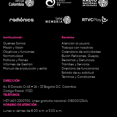
Institucional-
Servicios
Quiénes Somos
Atención al usuario
Misión y Visión
Trabaja con nosotros
Objetivos y funciones
Calendario de actividades
Normatividad
Buzón Peticiones, Quejas,
Políticas y Planes
Reclamos y Denuncias
Informes de Gestión
Trámites y Servicios
Manual de producción y estilo
Directorio de funcionarios
Estado de su solicitud
Términos y Condiciones
DIRECCIÓN
Av. El Dorado Cr.45 # 26 - 33 Bogotá D.C. Colombia.
Código Postal: 111321
TELÉFONOS
(+57) (601) 2200700. Línea gratuita nacional: 018000123414
HORARIO DE ATENCIÓN
Lunes a viernes de 8:00 a.m. a 5:00 p.m.