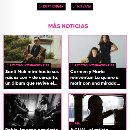
KURT COBAIN
NIRVANA
MÁS NOTICIAS
ARTISTAS INTERNACIONALES
ARTISTAS INTERNACIONALES
Santi Muk mira hacia sus
Carmen y María
raíces con + de cerquita,
reinventan La quiero a
un álbum que revive el
morir con una mirada
origen de sus canciones
entre el flamenco y el
soul
PERU