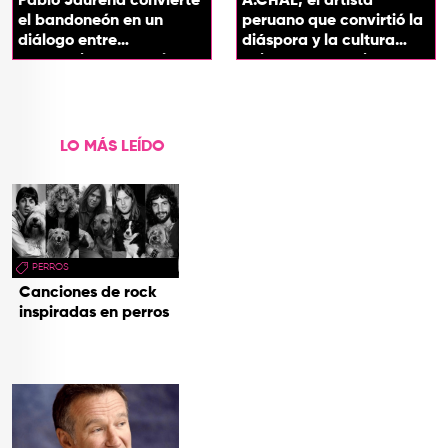
Pablo Jaurena convierte
A.CHAL, el artista
el bandoneón en un
peruano que convirtió la
diálogo entre
diáspora y la cultura
generaciones con el
chicha en su sonido
videoclip de Un dios
hecho cenizas
LO MÁS LEÍDO
PERROS
Canciones de rock
inspiradas en perros