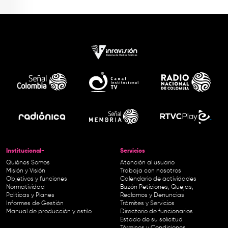
Institucional-
Servicios
Quiénes Somos
Atención al usuario
Misión y Visión
Trabaja con nosotros
Objetivos y funciones
Calendario de actividades
Normatividad
Buzón Peticiones, Quejas,
Políticas y Planes
Reclamos y Denuncias
Informes de Gestión
Trámites y Servicios
Manual de producción y estilo
Directorio de funcionarios
Estado de su solicitud
Términos y Condiciones