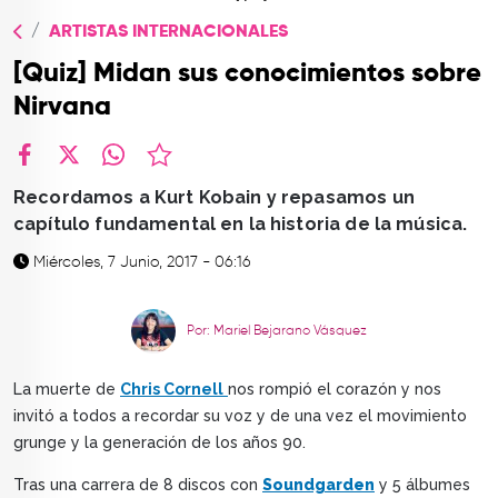
TOP
ARTISTAS INTERNACIONALES
QUIÉNES SOMOS
[Quiz] Midan sus conocimientos sobre
CONTACTO
Nirvana
facebook
X
whatsapp
Recordamos a Kurt Kobain y repasamos un
capítulo fundamental en la historia de la música.
Miércoles, 7 Junio, 2017 - 06:16
Por: Mariel Bejarano Vásquez
La muerte de
Chris Cornell
nos rompió el corazón y nos
invitó a todos a recordar su voz y de una vez
el movimiento
grunge y la generación de los años 90.
Tras una carrera de 8 discos con
Soundgarden
y 5 álbumes