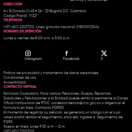
DIRECCIÓN
Av. El Dorado Cr.45 # 26 - 33 Bogotá D.C. Colombia.
Código Postal: 111321
TELÉFONOS
(+57) (601) 2200700. Línea gratuita nacional: 018000123414
HORARIO DE ATENCIÓN
Lunes a viernes de 8:00 a.m. a 5:00 p.m.
Instagram
Facebook
X
Política de privacidad y tratamiento de datos personales
Condiciones de uso
Accesibilidad
CONTACTO VIRTUAL
Estimado Ciudadano: Para radicar Peticiones, Quejas, Reclamos,
Solicitudes y Felicitaciones a la Entidad puede remitir lo pertinente al Correo
Oficial Institucional de RTVC
correspondencia@rtvc.gov.co
o diligenciar el
formulario en línea:
Contacto PQRSD.
Al momento de registrar su petición, se generará un código con el cual
usted podrá realizar el seguimiento, para ello, ingrese a:
Seguimiento de
PQRS
Asesor en línea: lunes 9:30 a.m. - 12 m.
(+57) (601) 2200700