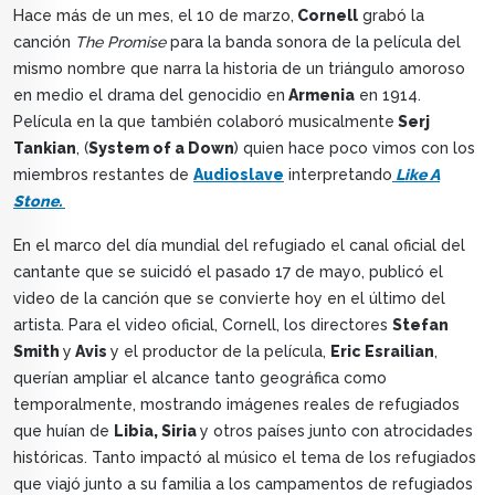
Hace más de un mes, el 10 de marzo,
Cornell
grabó la
canción
The Promise
para la banda sonora de la película del
mismo nombre que narra la historia de un triángulo amoroso
en medio el drama del genocidio en
Armenia
en 1914.
Película en la que también colaboró musicalmente
Serj
Tankian
, (
System of a Down
) quien hace poco vimos con los
miembros restantes de
Audioslave
interpretando
Like A
Stone.
En el marco del día mundial del refugiado el canal oficial del
cantante que se suicidó el pasado 17 de mayo, publicó el
video de la canción que se convierte hoy en el último del
artista. Para el video oficial, Cornell, los directores
Stefan
Smith
y
Avis
y el productor de la película,
Eric Esrailian
,
querían ampliar el alcance tanto geográfica como
temporalmente, mostrando imágenes reales de refugiados
que huían de
Libia, Siria
y otros países junto con atrocidades
históricas. Tanto impactó al músico el tema de los refugiados
que viajó junto a su familia a los campamentos de refugiados