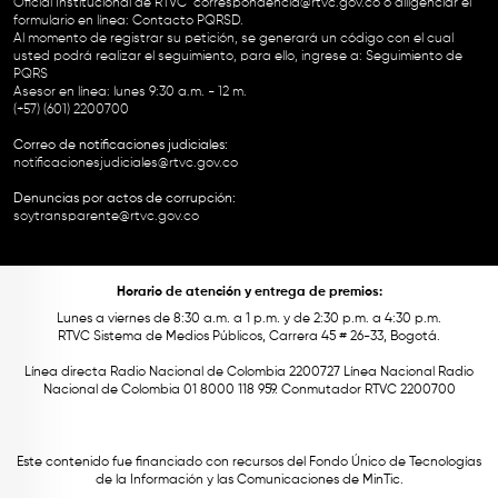
Oficial Institucional de RTVC
correspondencia@rtvc.gov.co
o diligenciar el
formulario en línea:
Contacto PQRSD.
Al momento de registrar su petición, se generará un código con el cual
usted podrá realizar el seguimiento, para ello, ingrese a:
Seguimiento de
PQRS
Asesor en línea: lunes 9:30 a.m. - 12 m.
(+57) (601) 2200700
Correo de notificaciones judiciales:
notificacionesjudiciales@rtvc.gov.co
Denuncias por actos de corrupción:
soytransparente@rtvc.gov.co
Horario de atención y entrega de premios:
Lunes a viernes de 8:30 a.m. a 1 p.m. y de 2:30 p.m. a 4:30 p.m.
RTVC Sistema de Medios Públicos, Carrera 45 # 26-33, Bogotá.
Línea directa Radio Nacional de Colombia 2200727 Línea Nacional Radio
Nacional de Colombia 01 8000 118 959. Conmutador RTVC 2200700
Este contenido fue financiado con recursos del Fondo Único de Tecnologías
de la Información y las Comunicaciones de MinTic.