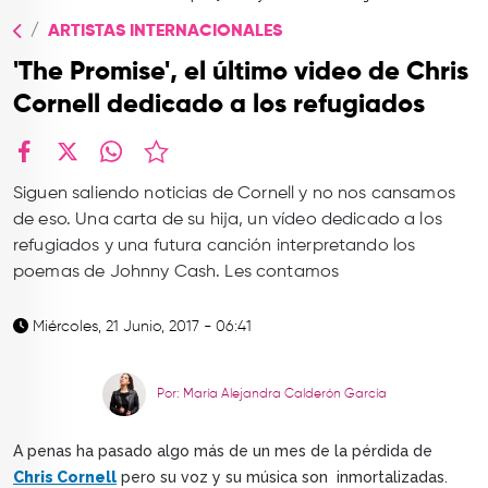
TOP
ARTISTAS INTERNACIONALES
QUIÉNES SOMOS
'The Promise', el último video de Chris
CONTACTO
Cornell dedicado a los refugiados
facebook
X
whatsapp
Siguen saliendo noticias de Cornell y no nos cansamos
de eso. Una carta de su hija, un vídeo dedicado a los
refugiados y una futura canción interpretando los
poemas de Johnny Cash. Les contamos
Miércoles, 21 Junio, 2017 - 06:41
Por: María Alejandra Calderón García
A penas ha pasado algo más de un mes de la pérdida de
Chris Cornell
pero su voz y su música son inmortalizadas.