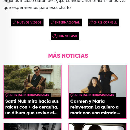
Algunos incluso datan de 1944, cuando Cash tenía 12 años. Así
que esperaremos para escucharlo.
NUEVOS VIDEOS
INTERNACIONAL
CHRIS CORNELL
JOHNNY CASH
MÁS NOTICIAS
ARTISTAS INTERNACIONALES
ARTISTAS INTERNACIONALES
Santi Muk mira hacia sus
Carmen y María
raíces con + de cerquita,
reinventan La quiero a
un álbum que revive el
morir con una mirada
origen de sus canciones
entre el flamenco y el
soul