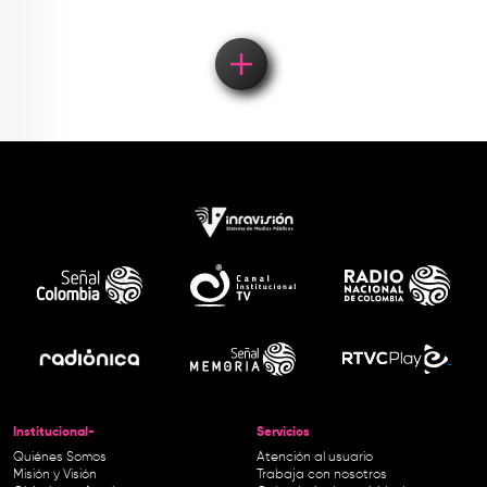
Institucional-
Servicios
Quiénes Somos
Atención al usuario
Misión y Visión
Trabaja con nosotros