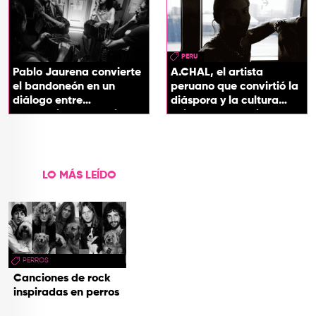
PERU
Pablo Jaurena convierte
A.CHAL, el artista
el bandoneón en un
peruano que convirtió la
diálogo entre
diáspora y la cultura
generaciones con el
chicha en su sonido
videoclip de Un dios
hecho cenizas
LO MÁS LEÍDO
PERROS
Canciones de rock
inspiradas en perros