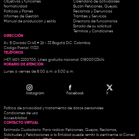
Objetivos y funciones
Calendario de actividades
Normatividad
Buzón Peticiones, Quejas,
Políticas y Planes
Reclamos y Denuncias
Informes de Gestión
Trámites y Servicios
Manual de producción y estilo
Directorio de funcionarios
Estado de su solicitud
Términos y Condiciones
DIRECCIÓN
Av. El Dorado Cr.45 # 26 - 33 Bogotá D.C. Colombia.
Código Postal: 111321
TELÉFONOS
(+57) (601) 2200700. Línea gratuita nacional: 018000123414
HORARIO DE ATENCIÓN
Lunes a viernes de 8:00 a.m. a 5:00 p.m.
Instagram
Facebook
X
Política de privacidad y tratamiento de datos personales
Condiciones de uso
Accesibilidad
CONTACTO VIRTUAL
Estimado Ciudadano: Para radicar Peticiones, Quejas, Reclamos,
Solicitudes y Felicitaciones a la Entidad puede remitir lo pertinente al Correo