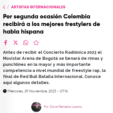
TOP
ARTISTAS INTERNACIONALES
QUIÉNES SOMOS
Por segunda ocasión Colombia
CONTACTO
recibirá a los mejores frestylers de
habla hispana
facebook
X
whatsapp
Antes de recibir el Concierto Radiónica 2023 el
Movistar Arena de Bogotá se llenará de rimas y
punchlines en la mayor y más importante
competencia a nivel mundial de freestyle rap, la
final de Red Bull Batalla Internacional. Conoce
aquí algunos detalles.
Miércoles, 29 Noviembre, 2023 - 07:16
Por: David Renteria Lozano