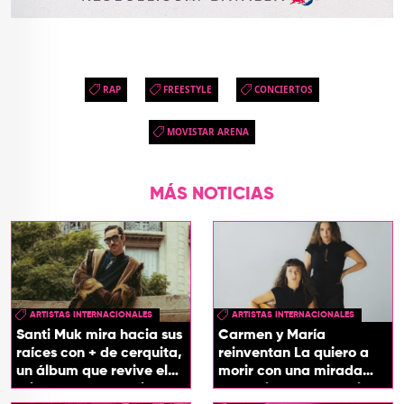
RAP
FREESTYLE
CONCIERTOS
MOVISTAR ARENA
MÁS NOTICIAS
ARTISTAS INTERNACIONALES
ARTISTAS INTERNACIONALES
Santi Muk mira hacia sus
Carmen y María
raíces con + de cerquita,
reinventan La quiero a
un álbum que revive el
morir con una mirada
origen de sus canciones
entre el flamenco y el