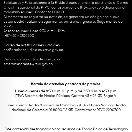
Solicitudes y Felicitaciones a la Entidad puede remitir lo pertinente al Correo
Oficial Institucional de RTVC
correspondencia@rtvc.gov.co
o diligenciar el
formulario en línea:
Contacto PQRSD.
Al momento de registrar su petición, se generará un código con el cual
usted podrá realizar el seguimiento, para ello, ingrese a:
Seguimiento de
PQRS
Asesor en línea: lunes 9:30 a.m. - 12 m.
(+57) (601) 2200700
Correo de notificaciones judiciales:
notificacionesjudiciales@rtvc.gov.co
Denuncias por actos de corrupción:
soytransparente@rtvc.gov.co
Horario de atención y entrega de premios:
Lunes a viernes de 8:30 a.m. a 1 p.m. y de 2:30 p.m. a 4:30 p.m.
RTVC Sistema de Medios Públicos, Carrera 45 # 26-33, Bogotá.
Línea directa Radio Nacional de Colombia 2200727 Línea Nacional Radio
Nacional de Colombia 01 8000 118 959. Conmutador RTVC 2200700
Este contenido fue financiado con recursos del Fondo Único de Tecnologías