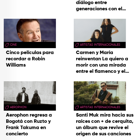
diálogo entre
generaciones con el
videoclip de Un dios
hecho cenizas
CINE
ARTISTAS INTERNACIONALES
Cinco películas para
Carmen y María
recordar a Robin
reinventan La quiero a
Williams
morir con una mirada
entre el flamenco y el
soul
AEROPHON
ARTISTAS INTERNACIONALES
Aerophon regresa a
Santi Muk mira hacia sus
Bogotá con Ruzto y
raíces con + de cerquita,
Frank Takuma en
un álbum que revive el
concierto
origen de sus canciones