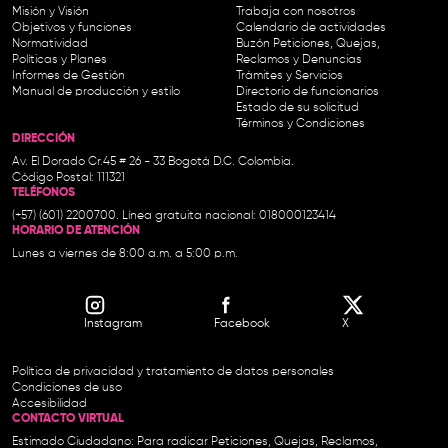
Misión y Visión
Trabaja con nosotros
Objetivos y funciones
Calendario de actividades
Normatividad
Buzón Peticiones, Quejas,
Políticas y Planes
Reclamos y Denuncias
Informes de Gestión
Trámites y Servicios
Manual de producción y estilo
Directorio de funcionarios
Estado de su solicitud
Términos y Condiciones
DIRECCIÓN
Av. El Dorado Cr.45 # 26 - 33 Bogotá D.C. Colombia.
Código Postal: 111321
TELÉFONOS
(+57) (601) 2200700. Línea gratuita nacional: 018000123414
HORARIO DE ATENCIÓN
Lunes a viernes de 8:00 a.m. a 5:00 p.m.
Instagram
Facebook
X
Política de privacidad y tratamiento de datos personales
Condiciones de uso
Accesibilidad
CONTACTO VIRTUAL
Estimado Ciudadano: Para radicar Peticiones, Quejas, Reclamos,