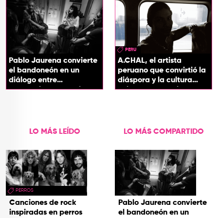
soul
PERU
Pablo Jaurena convierte
A.CHAL, el artista
el bandoneón en un
peruano que convirtió la
diálogo entre
diáspora y la cultura
generaciones con el
chicha en su sonido
videoclip de Un dios
hecho cenizas
LO MÁS LEÍDO
LO MÁS COMPARTIDO
PERROS
Canciones de rock
Pablo Jaurena convierte
inspiradas en perros
el bandoneón en un