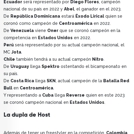
Ecuador
será representado por
Diego Flores
, campeón
nacional de su país en 2022 y
Abel
, el ganador en el 2023.
De
República Dominicana
estará
Éxodo Lirical
quien se
coronó como campeón de
Centroamérica
en 2022.
De
Venezuela
viene
Oner
que se coronó campeón en la
competencia en
Estados Unidos
en 2022.
Perú
será representado por su actual campeón nacional, el
MC
Jota
.
Chile
también tendrá a su actual campeón
Nitro
.
De
Uruguay
llega
Spektro
ostentando el bicampeonato en
su país.
De
Costa Rica
llega
SKN
, actual campeón de la
Batalla Red
Bull
en
Centroamérica
.
Y representando a
Cuba
llega
Reverse
quien en este 2023
se coronó campeón nacional en
Estados Unidos
.
La dupla de Host
Además de tener un freestyler en la competición,
Colombia