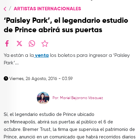
TOP
ARTISTAS INTERNACIONALES
QUIÉNES SOMOS
‘Paisley Park’, el legendario estudio
CONTACTO
de Prince abrirá sus puertas
facebook
X
whatsapp
Ya están
a la
ve
nta
los boletos pa
ra ingresar a
‘Paisley
Park’...
Viernes, 26 Agosto, 2016 - 03:59
Por: Mariel Bejarano Vásquez
Sí, el legendario estudio de Prince ubicado
en Minneapolis,
abrirá sus puertas al público el 6 de
octubre. Bremer Trust, la firma que supervisa el patrimonio de
Prince, anunció en un comunicado que habrá recorridos diarios