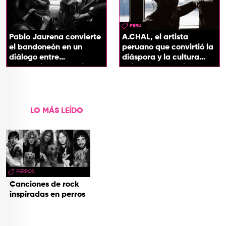
PERU
Pablo Jaurena convierte
A.CHAL, el artista
el bandoneón en un
peruano que convirtió la
diálogo entre
diáspora y la cultura
generaciones con el
chicha en su sonido
videoclip de Un dios
hecho cenizas
LO MÁS LEÍDO
PERROS
Canciones de rock
inspiradas en perros