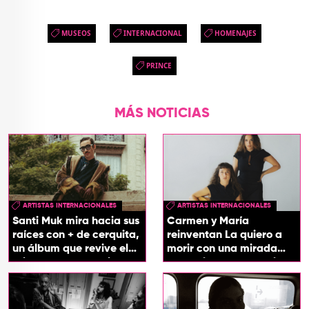
MUSEOS
INTERNACIONAL
HOMENAJES
PRINCE
MÁS NOTICIAS
ARTISTAS INTERNACIONALES
ARTISTAS INTERNACIONALES
Santi Muk mira hacia sus
Carmen y María
raíces con + de cerquita,
reinventan La quiero a
un álbum que revive el
morir con una mirada
origen de sus canciones
entre el flamenco y el
soul