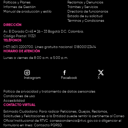
Políticas y Planes
Reclamos y Denuncias
Informes de Gestión
Trámites y Servicios
Manual de producción y estilo
Directorio de funcionarios
Estado de su solicitud
Términos y Condiciones
DIRECCIÓN
Av. El Dorado Cr.45 # 26 - 33 Bogotá D.C. Colombia.
Código Postal: 111321
TELÉFONOS
(+57) (601) 2200700. Línea gratuita nacional: 018000123414
HORARIO DE ATENCIÓN
Lunes a viernes de 8:00 a.m. a 5:00 p.m.
Instagram
Facebook
X
Política de privacidad y tratamiento de datos personales
Condiciones de uso
Accesibilidad
CONTACTO VIRTUAL
Estimado Ciudadano: Para radicar Peticiones, Quejas, Reclamos,
Solicitudes y Felicitaciones a la Entidad puede remitir lo pertinente al Correo
Oficial Institucional de RTVC
correspondencia@rtvc.gov.co
o diligenciar el
formulario en línea:
Contacto PQRSD.