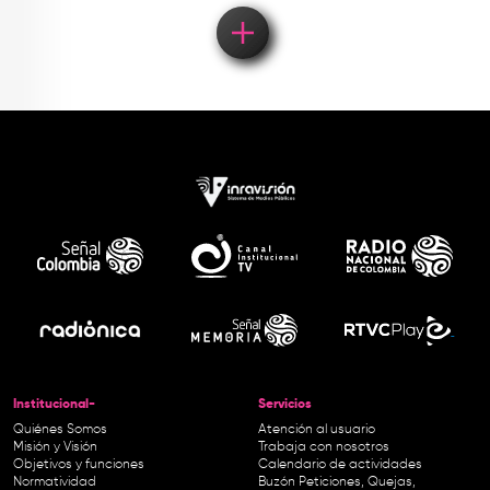
Institucional-
Servicios
Quiénes Somos
Atención al usuario
Misión y Visión
Trabaja con nosotros
Objetivos y funciones
Calendario de actividades
Normatividad
Buzón Peticiones, Quejas,