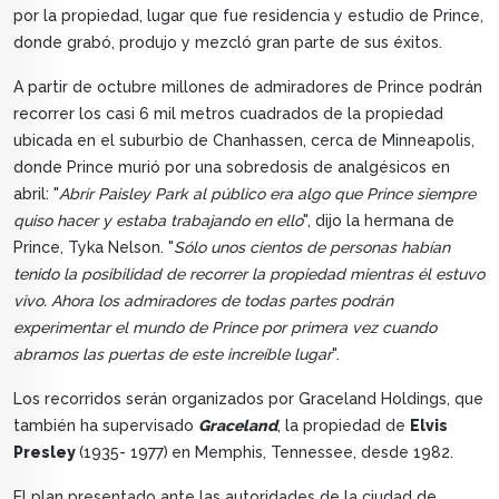
por la propiedad, lugar que fue residencia y estudio de Prince,
donde
grabó, produjo y mezcló gran parte de
sus éxitos.
A partir de octubre millones de admiradores de Prince podrán
recorrer los casi 6 mil metros cuadrados de la propiedad
ubicada en el suburbio de Chanhassen, cerca de Minneapolis,
donde Prince murió por una sobredosis de analgésicos en
abril: "
Abrir Paisley Park al público era algo que Prince siempre
quiso hacer y estaba trabajando en ello
", dijo la hermana de
Prince, Tyka Nelson. "
Sólo unos cientos de personas habían
tenido la posibilidad de recorrer la propiedad mientras él estuvo
vivo. Ahora los admiradores de todas partes podrán
experimentar el mundo de Prince por primera vez cuando
abramos las puertas de este increíble lugar
".
Los recorridos serán organizados por Graceland Holdings, que
también ha supervisado
Graceland
, la propiedad de
Elvis
Presley
(1935- 1977)
en Memphis, Tennessee, desde 1982.
El plan presentado ante las autoridades de la ciudad de