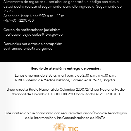
Al momento de registrar su petición, se generará un código con el cual
usted podrá realizar el seguimiento, para ello, ingrese a:
Seguimiento de
PQRS
Asesor en línea: lunes 9:30 a.m. - 12 m.
(+57) (601) 2200700
Correo de notificaciones judiciales:
notificacionesjudiciales@rtvc.gov.co
Denuncias por actos de corrupción:
soytransparente@rtvc.gov.co
Horario de atención y entrega de premios:
Lunes a viernes de 8:30 a.m. a 1 p.m. y de 2:30 p.m. a 4:30 p.m.
RTVC Sistema de Medios Públicos, Carrera 45 # 26-33, Bogotá.
Línea directa Radio Nacional de Colombia 2200727 Línea Nacional Radio
Nacional de Colombia 01 8000 118 959. Conmutador RTVC 2200700
Este contenido fue financiado con recursos del Fondo Único de Tecnologías
de la Información y las Comunicaciones de MinTic.