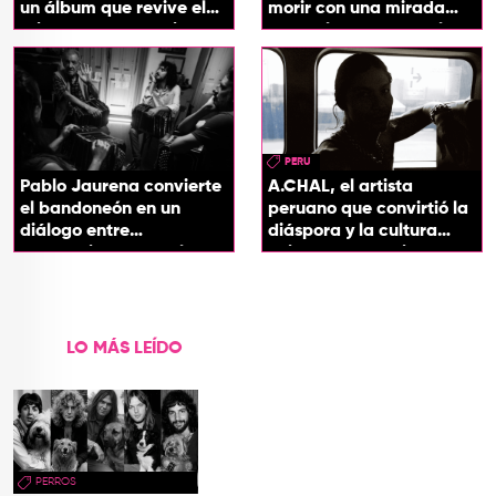
un álbum que revive el
morir con una mirada
origen de sus canciones
entre el flamenco y el
soul
PERU
Pablo Jaurena convierte
A.CHAL, el artista
el bandoneón en un
peruano que convirtió la
diálogo entre
diáspora y la cultura
generaciones con el
chicha en su sonido
videoclip de Un dios
hecho cenizas
LO MÁS LEÍDO
PERROS