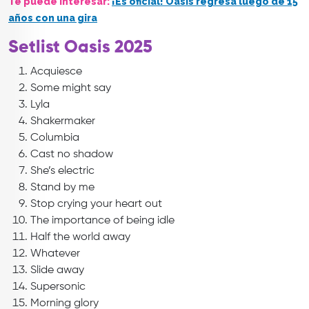
Te puede interesar:
¡Es oficial! Oasis regresa luego de 15
años con una gira
Setlist Oasis 2025
Acquiesce
Some might say
Lyla
Shakermaker
Columbia
Cast no shadow
She’s electric
Stand by me
Stop crying your heart out
The importance of being idle
Half the world away
Whatever
Slide away
Supersonic
Morning glory