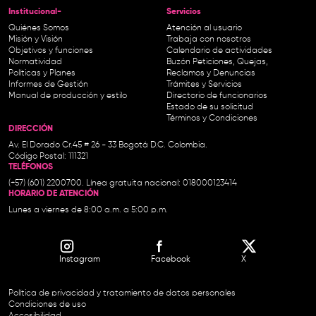
Institucional-
Servicios
Quiénes Somos
Atención al usuario
Misión y Visión
Trabaja con nosotros
Objetivos y funciones
Calendario de actividades
Normatividad
Buzón Peticiones, Quejas,
Políticas y Planes
Reclamos y Denuncias
Informes de Gestión
Trámites y Servicios
Manual de producción y estilo
Directorio de funcionarios
Estado de su solicitud
Términos y Condiciones
DIRECCIÓN
Av. El Dorado Cr.45 # 26 - 33 Bogotá D.C. Colombia.
Código Postal: 111321
TELÉFONOS
(+57) (601) 2200700. Línea gratuita nacional: 018000123414
HORARIO DE ATENCIÓN
Lunes a viernes de 8:00 a.m. a 5:00 p.m.
Instagram
Facebook
X
Política de privacidad y tratamiento de datos personales
Condiciones de uso
Accesibilidad