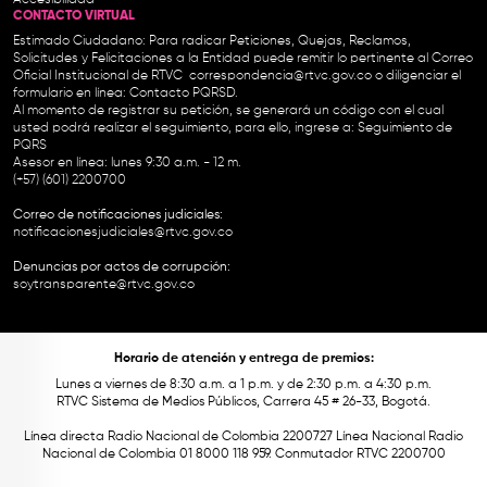
CONTACTO VIRTUAL
Estimado Ciudadano: Para radicar Peticiones, Quejas, Reclamos,
Solicitudes y Felicitaciones a la Entidad puede remitir lo pertinente al Correo
Oficial Institucional de RTVC
correspondencia@rtvc.gov.co
o diligenciar el
formulario en línea:
Contacto PQRSD.
Al momento de registrar su petición, se generará un código con el cual
usted podrá realizar el seguimiento, para ello, ingrese a:
Seguimiento de
PQRS
Asesor en línea: lunes 9:30 a.m. - 12 m.
(+57) (601) 2200700
Correo de notificaciones judiciales:
notificacionesjudiciales@rtvc.gov.co
Denuncias por actos de corrupción:
soytransparente@rtvc.gov.co
Horario de atención y entrega de premios:
Lunes a viernes de 8:30 a.m. a 1 p.m. y de 2:30 p.m. a 4:30 p.m.
RTVC Sistema de Medios Públicos, Carrera 45 # 26-33, Bogotá.
Línea directa Radio Nacional de Colombia 2200727 Línea Nacional Radio
Nacional de Colombia 01 8000 118 959. Conmutador RTVC 2200700