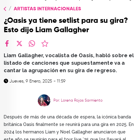
TOP
ARTISTAS INTERNACIONALES
QUIÉNES SOMOS
¿Oasis ya tiene setlist para su gira?
CONTACTO
Esto dijo Liam Gallagher
facebook
X
whatsapp
Liam Gallagher, vocalista de Oasis, habló sobre el
listado de canciones que supuestamente va a
cantar la agrupación en su gira de regreso.
Jueves, 9 Enero, 2025 - 11:59
Por: Lorena Rojas Sarmiento
Después de más de una década de espera, la icónica banda
británica Oasis finalmente se reunirá para una gira en 2025. En
2024 los hermanos Liam y Noel Gallagher anunciaron que
este año se reunirán para el tour live ’25 que los llevará al