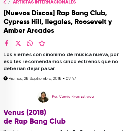
ARTISTAS INTERNACIONALES
TOP
[Nuevos Discos] Rap Bang Club,
QUIÉNES SOMOS
Cypress Hill, Ilegales, Roosevelt y
CONTACTO
Amber Arcades
facebook
X
whatsapp
Los viernes son sinónimo de música nueva, por
eso les recomendamos cinco estrenos que no
deberían dejar pasar.
Viernes, 28 Septiembre, 2018 - 09:47
Por: Camila Rivas Estrada
Venus (2018)
de Rap Bang Club