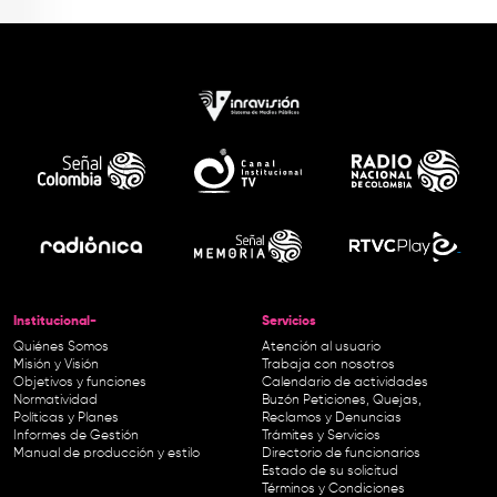
Institucional-
Servicios
Quiénes Somos
Atención al usuario
Misión y Visión
Trabaja con nosotros
Objetivos y funciones
Calendario de actividades
Normatividad
Buzón Peticiones, Quejas,
Políticas y Planes
Reclamos y Denuncias
Informes de Gestión
Trámites y Servicios
Manual de producción y estilo
Directorio de funcionarios
Estado de su solicitud
Términos y Condiciones