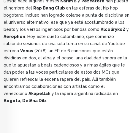
Desde hace algunos meses
Karim B
y
Pezcatore
han puesto
el nombre del
Rap Bang Club
en las esferas del hip hop
bogotano, incluso han logrado colarse a punta de disciplina en
el universo alternativo, ese que ya está acostumbrado a los
beats y los versos ingeniosos por bandas como
AlcolirykoZ
y
Aerophon
. Hoy este dueto colombiano, que comenzó
subiendo sesiones de una sola toma en su canal de Youtube
estrena
Venus
(2018), un EP de 6 canciones que están
divididas en dos, el alba y el ocaso, una dualidad sonora en la
que le apuestan a beats cadenciosos y a rimas ágiles que le
dan poder a las voces particulares de estos dos MCs que
quieren refrescar la escena rapera del país. Allí también
encontramos colaboraciones con artistas como el
venezolano
Akapellah
y la rapera argentina radicada en
Bogotá, Delfina Dib
.