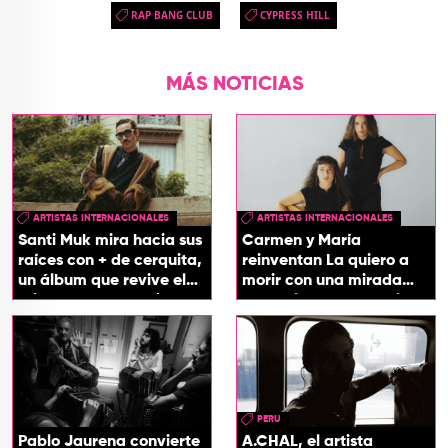
RAP BANG CLUB
CYPRESS HILL
MÁS NOTICIAS
ARTISTAS INTERNACIONALES
ARTISTAS INTERNACIONALES
Santi Muk mira hacia sus
Carmen y María
raíces con + de cerquita,
reinventan La quiero a
un álbum que revive el
morir con una mirada
origen de sus canciones
entre el flamenco y el
soul
PERU
Pablo Jaurena convierte
A.CHAL, el artista