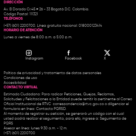
DIRECCIÓN
Av. El Dorado Cr.45 # 26 - 33 Bogotá D.C. Colombia.
Código Postal: 111321
TELÉFONOS
(+57) (601) 2200700. Línea gratuita nacional: 018000123414
HORARIO DE ATENCIÓN
Lunes a viernes de 8:00 a.m. a 5:00 p.m.
Instagram
Facebook
X
Política de privacidad y tratamiento de datos personales
Condiciones de uso
Accesibilidad
CONTACTO VIRTUAL
Estimado Ciudadano: Para radicar Peticiones, Quejas, Reclamos,
Solicitudes y Felicitaciones a la Entidad puede remitir lo pertinente al Correo
Oficial Institucional de RTVC
correspondencia@rtvc.gov.co
o diligenciar el
formulario en línea:
Contacto PQRSD.
Al momento de registrar su petición, se generará un código con el cual
usted podrá realizar el seguimiento, para ello, ingrese a:
Seguimiento de
PQRS
Asesor en línea: lunes 9:30 a.m. - 12 m.
(+57) (601) 2200700