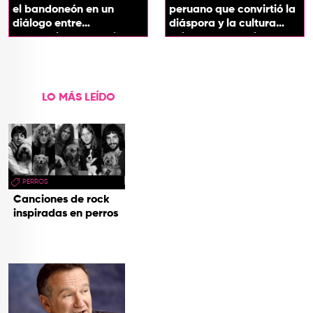
el bandoneón en un
peruano que convirtió la
diálogo entre
diáspora y la cultura
generaciones con el
chicha en su sonido
videoclip de Un dios
hecho cenizas
LO MÁS LEÍDO
PERROS
Canciones de rock
inspiradas en perros