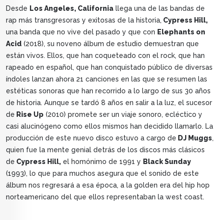
Desde
Los Angeles, California
llega una de las bandas de
rap más transgresoras y exitosas de la historia,
Cypress Hill,
una banda que no vive del pasado y que con
Elephants on
Acid
(2018), su noveno álbum de estudio demuestran que
están vivos. Ellos, que han coqueteado con el rock, que han
rapeado en español, que han conquistado público de diversas
índoles lanzan ahora 21 canciones en las que se resumen las
estéticas sonoras que han recorrido a lo largo de sus 30 años
de historia. Aunque se tardó 8 años en salir a la luz, el sucesor
de
Rise Up
(2010) promete ser un viaje sonoro, ecléctico y
casi alucinógeno como ellos mismos han decidido llamarlo. La
producción de este nuevo disco estuvo a cargo de
DJ Muggs
,
quien fue la mente genial detrás de los discos más clásicos
de
Cypress Hill,
el homónimo de 1991 y
Black Sunday
(1993), lo que para muchos asegura que el sonido de este
álbum nos regresará a esa época, a la golden era del hip hop
norteamericano del que ellos representaban la west coast.