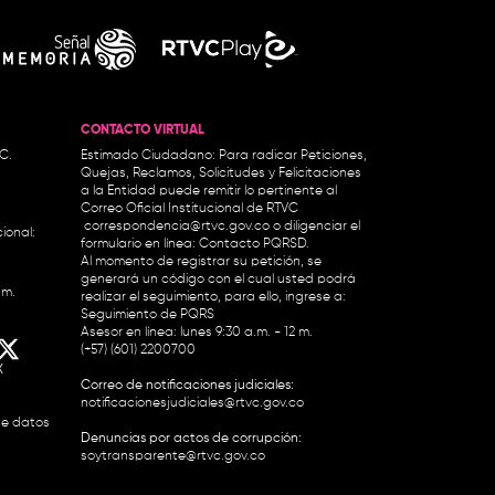
CONTACTO VIRTUAL
.C.
Estimado Ciudadano: Para radicar Peticiones,
Quejas, Reclamos, Solicitudes y Felicitaciones
a la Entidad puede remitir lo pertinente al
Correo Oficial Institucional de RTVC
correspondencia@rtvc.gov.co
o diligenciar el
ional:
formulario en línea:
Contacto PQRSD.
Al momento de registrar su petición, se
generará un código con el cual usted podrá
.m.
realizar el seguimiento, para ello, ingrese a:
Seguimiento de PQRS
Asesor en línea: lunes 9:30 a.m. - 12 m.
(+57) (601) 2200700
X
Correo de notificaciones judiciales:
notificacionesjudiciales@rtvc.gov.co
de datos
Denuncias por actos de corrupción:
soytransparente@rtvc.gov.co