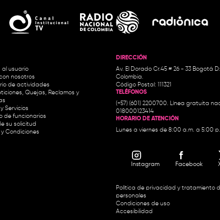
DIRECCIÓN
 al usuario
Av. El Dorado Cr.45 # 26 - 33 Bogotá D
con nosotros
Colombia.
io de actividades
Código Postal: 111321
TELÉFONOS
ticiones, Quejas, Reclamos y
as
(+57) (601) 2200700. Línea gratuita nac
y Servicios
018000123414
io de funcionarios
HORARIO DE ATENCIÓN
e su solicitud
Lunes a viernes de 8:00 a.m. a 5:00 p
 y Condiciones
Instagram
Facebook
Política de privacidad y tratamiento 
personales
Condiciones de uso
Accesibilidad