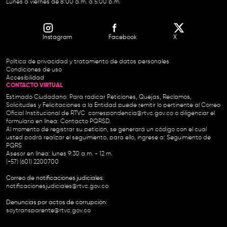
Lunes a viernes de 8:00 a.m. a 5:00 p.m.
Instagram
Facebook
X
Política de privacidad y tratamiento de datos personales
Condiciones de uso
Accesibilidad
CONTACTO VIRTUAL
Estimado Ciudadano: Para radicar Peticiones, Quejas, Reclamos,
Solicitudes y Felicitaciones a la Entidad puede remitir lo pertinente al Correo
Oficial Institucional de RTVC
correspondencia@rtvc.gov.co
o diligenciar el
formulario en línea:
Contacto PQRSD.
Al momento de registrar su petición, se generará un código con el cual
usted podrá realizar el seguimiento, para ello, ingrese a:
Seguimiento de
PQRS
Asesor en línea: lunes 9:30 a.m. - 12 m.
(+57) (601) 2200700
Correo de notificaciones judiciales:
notificacionesjudiciales@rtvc.gov.co
Denuncias por actos de corrupción:
soytransparente@rtvc.gov.co