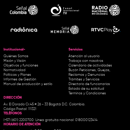
Institucional-
Servicios
Quiénes Somos
Atención al usuario
Misión y Visión
Trabaja con nosotros
Objetivos y funciones
Calendario de actividades
Normatividad
Buzón Peticiones, Quejas,
Políticas y Planes
Reclamos y Denuncias
Informes de Gestión
Trámites y Servicios
Manual de producción y estilo
Directorio de funcionarios
Estado de su solicitud
Términos y Condiciones
DIRECCIÓN
Av. El Dorado Cr.45 # 26 - 33 Bogotá D.C. Colombia.
Código Postal: 111321
TELÉFONOS
(+57) (601) 2200700. Línea gratuita nacional: 018000123414
HORARIO DE ATENCIÓN