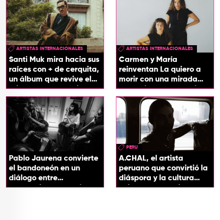
ARTISTAS INTERNACIONALES
ARTISTAS INTERNACIONALES
Santi Muk mira hacia sus
Carmen y María
raíces con + de cerquita,
reinventan La quiero a
un álbum que revive el
morir con una mirada
origen de sus canciones
entre el flamenco y el
soul
PERU
Pablo Jaurena convierte
A.CHAL, el artista
el bandoneón en un
peruano que convirtió la
diálogo entre
diáspora y la cultura
generaciones con el
chicha en su sonido
videoclip de Un dios
hecho cenizas