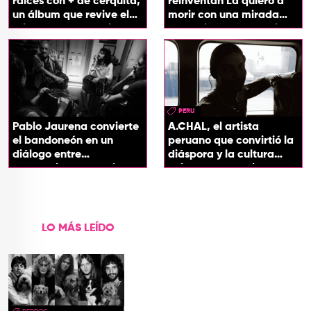
raíces con + de cerquita,
reinventan La quiero a
un álbum que revive el
morir con una mirada
origen de sus canciones
entre el flamenco y el
soul
PERU
Pablo Jaurena convierte
A.CHAL, el artista
el bandoneón en un
peruano que convirtió la
diálogo entre
diáspora y la cultura
generaciones con el
chicha en su sonido
videoclip de Un dios
hecho cenizas
LO MÁS LEÍDO