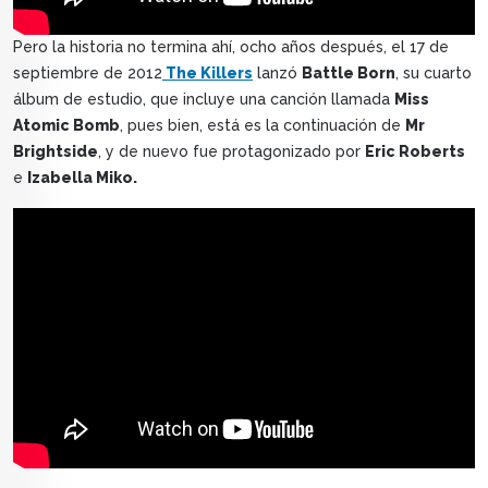
Pero la historia no termina ahí, ocho años después, el 17 de
septiembre de 2012
The Killers
lanzó
Battle Born
, su cuarto
álbum de estudio, que incluye una canción llamada
Miss
Atomic Bomb
, pues bien, está es la continuación de
Mr
Brightside
, y de nuevo fue protagonizado por
Eric Roberts
e
Izabella Miko.