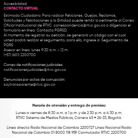
Accesibilidad
CONTACTO VIRTUAL
Estimado Ciudadano: Para radicar Peticiones, Quejas, Reclamos,
Solicitudes y Felicitaciones a la Entidad puede remitir lo pertinente al Correo
Oficial Institucional de RTVC
correspondencia@rtvc.gov.co
o diligenciar el
formulario en línea:
Contacto PQRSD.
Al momento de registrar su petición, se generará un código con el cual
usted podrá realizar el seguimiento, para ello, ingrese a:
Seguimiento de
PQRS
Asesor en línea: lunes 9:30 a.m. - 12 m.
(+57) (601) 2200700
Correo de notificaciones judiciales:
notificacionesjudiciales@rtvc.gov.co
Denuncias por actos de corrupción:
soytransparente@rtvc.gov.co
Horario de atención y entrega de premios:
Lunes a viernes de 8:30 a.m. a 1 p.m. y de 2:30 p.m. a 4:30 p.m.
RTVC Sistema de Medios Públicos, Carrera 45 # 26-33, Bogotá.
Línea directa Radio Nacional de Colombia 2200727 Línea Nacional Radio
Nacional de Colombia 01 8000 118 959. Conmutador RTVC 2200700