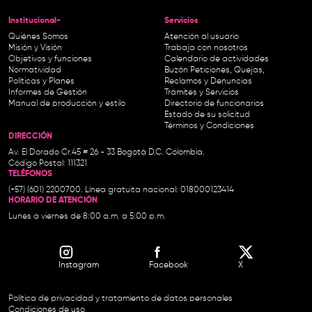
Institucional-
Servicios
Quiénes Somos
Atención al usuario
Misión y Visión
Trabaja con nosotros
Objetivos y funciones
Calendario de actividades
Normatividad
Buzón Peticiones, Quejas,
Políticas y Planes
Reclamos y Denuncias
Informes de Gestión
Trámites y Servicios
Manual de producción y estilo
Directorio de funcionarios
Estado de su solicitud
Términos y Condiciones
DIRECCIÓN
Av. El Dorado Cr.45 # 26 - 33 Bogotá D.C. Colombia.
Código Postal: 111321
TELÉFONOS
(+57) (601) 2200700. Línea gratuita nacional: 018000123414
HORARIO DE ATENCIÓN
Lunes a viernes de 8:00 a.m. a 5:00 p.m.
Instagram
Facebook
X
Política de privacidad y tratamiento de datos personales
Condiciones de uso