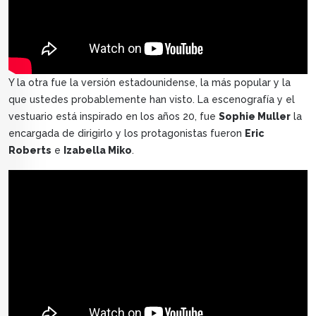
Y la otra fue la versión estadounidense, la más popular y la
que ustedes probablemente han visto. La escenografía y el
vestuario está inspirado en los años 20, fue
Sophie Muller
la
encargada de dirigirlo y los protagonistas fueron
Eric
Roberts
e
Izabella Miko
.