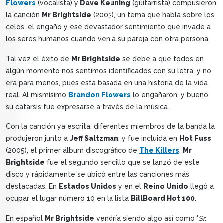
Flowers
(vocalista) y
Dave Keuning
(guitarrista) compusieron
la canción
Mr Brightside
(2003), un tema que habla sobre los
celos, el engaño y ese devastador sentimiento que invade a
los seres humanos cuando ven a su pareja con otra persona.
Tal vez el éxito de
Mr Brightside
se debe a que todos en
algún momento nos sentimos identificados con su letra, y no
era para menos, pues está basada en una historia de la vida
real. Al mismísimo
Brandon Flowers
lo engañaron, y bueno
su catarsis fue expresarse a través de la música.
Con la canción ya escrita, diferentes miembros de la banda la
produjeron junto a
Jeff Saltzman
, y fue incluida en
Hot Fuss
(2005), el primer álbum discográfico de
The Killers
.
Mr
Brightside
fue el segundo sencillo que se lanzó de este
disco y rápidamente se ubicó entre las canciones más
destacadas. En
Estados Unidos
y en el
Reino Unido
llegó a
ocupar el lugar número 10 en la lista
BillBoard Hot 100
.
En español
Mr Brightside
vendría siendo algo así como '
Sr.