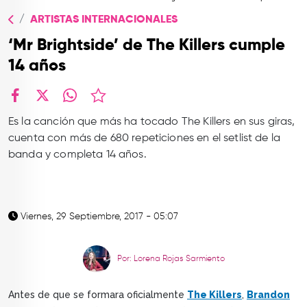
TOP
ARTISTAS INTERNACIONALES
QUIÉNES SOMOS
‘Mr Brightside’ de The Killers cumple
CONTACTO
14 años
facebook
X
whatsapp
Es la canción que más ha tocado The Killers en sus giras,
cuenta con más de 680 repeticiones en el setlist de la
banda y completa 14 años.
Viernes, 29 Septiembre, 2017 - 05:07
Por: Lorena Rojas Sarmiento
Antes de que se formara oficialmente
The Killers
,
Brandon