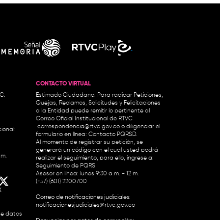
CONTACTO VIRTUAL
.C.
Estimado Ciudadano: Para radicar Peticiones,
Quejas, Reclamos, Solicitudes y Felicitaciones
a la Entidad puede remitir lo pertinente al
Correo Oficial Institucional de RTVC
correspondencia@rtvc.gov.co
o diligenciar el
ional:
formulario en línea:
Contacto PQRSD.
Al momento de registrar su petición, se
generará un código con el cual usted podrá
.m.
realizar el seguimiento, para ello, ingrese a:
Seguimiento de PQRS
Asesor en línea: lunes 9:30 a.m. - 12 m.
(+57) (601) 2200700
X
Correo de notificaciones judiciales:
notificacionesjudiciales@rtvc.gov.co
de datos