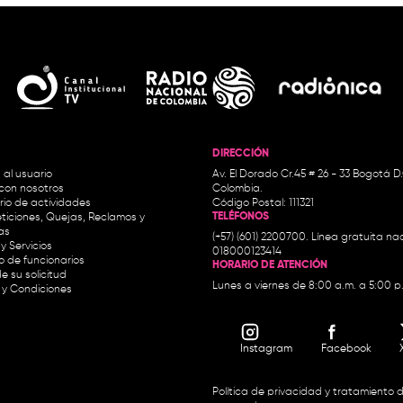
DIRECCIÓN
 al usuario
Av. El Dorado Cr.45 # 26 - 33 Bogotá D
con nosotros
Colombia.
io de actividades
Código Postal: 111321
TELÉFONOS
ticiones, Quejas, Reclamos y
as
(+57) (601) 2200700. Línea gratuita nac
y Servicios
018000123414
io de funcionarios
HORARIO DE ATENCIÓN
e su solicitud
Lunes a viernes de 8:00 a.m. a 5:00 p
 y Condiciones
Instagram
Facebook
Política de privacidad y tratamiento 