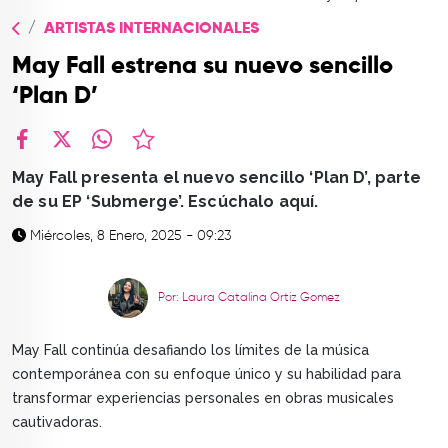
TOP
ARTISTAS INTERNACIONALES
QUIÉNES SOMOS
May Fall estrena su nuevo sencillo
CONTACTO
‘Plan D’
facebook
X
whatsapp
May Fall presenta el nuevo sencillo ‘Plan D’, parte
de su EP ‘Submerge’. Escúchalo aquí.
Miércoles, 8 Enero, 2025 - 09:23
Por: Laura Catalina Ortiz Gomez
May Fall continúa desafiando los límites de la música
contemporánea con su enfoque único y su habilidad para
transformar experiencias personales en obras musicales
cautivadoras.