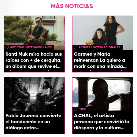
MÁS NOTICIAS
ARTISTAS INTERNACIONALES
ARTISTAS INTERNACIONALES
Santi Muk mira hacia sus
Carmen y María
raíces con + de cerquita,
reinventan La quiero a
un álbum que revive el
morir con una mirada
origen de sus canciones
entre el flamenco y el
soul
PERU
Pablo Jaurena convierte
A.CHAL, el artista
el bandoneón en un
peruano que convirtió la
diálogo entre
diáspora y la cultura
generaciones con el
chicha en su sonido