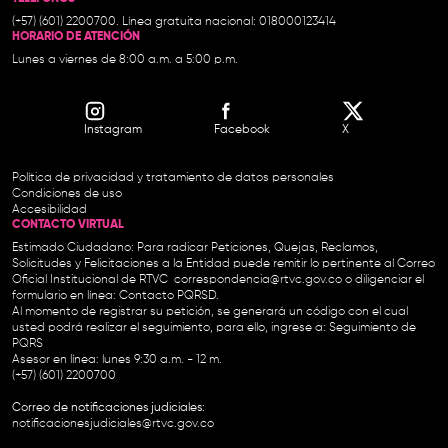
(+57) (601) 2200700. Línea gratuita nacional: 018000123414
HORARIO DE ATENCIÓN
Lunes a viernes de 8:00 a.m. a 5:00 p.m.
Instagram
Facebook
X
Política de privacidad y tratamiento de datos personales
Condiciones de uso
Accesibilidad
CONTACTO VIRTUAL
Estimado Ciudadano: Para radicar Peticiones, Quejas, Reclamos,
Solicitudes y Felicitaciones a la Entidad puede remitir lo pertinente al Correo
Oficial Institucional de RTVC
correspondencia@rtvc.gov.co
o diligenciar el
formulario en línea:
Contacto PQRSD.
Al momento de registrar su petición, se generará un código con el cual
usted podrá realizar el seguimiento, para ello, ingrese a:
Seguimiento de
PQRS
Asesor en línea: lunes 9:30 a.m. - 12 m.
(+57) (601) 2200700
Correo de notificaciones judiciales:
notificacionesjudiciales@rtvc.gov.co