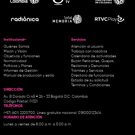
Institucional-
Servicios
Quiénes Somos
Atención al usuario
Misión y Visión
Trabaja con nosotros
Objetivos y funciones
Calendario de actividades
Normatividad
Buzón Peticiones, Quejas,
Políticas y Planes
Reclamos y Denuncias
Informes de Gestión
Trámites y Servicios
Manual de producción y estilo
Directorio de funcionarios
Estado de su solicitud
Términos y Condiciones
DIRECCIÓN
Av. El Dorado Cr.45 # 26 - 33 Bogotá D.C. Colombia.
Código Postal: 111321
TELÉFONOS
(+57) (601) 2200700. Línea gratuita nacional: 018000123414
HORARIO DE ATENCIÓN
Lunes a viernes de 8:00 a.m. a 5:00 p.m.