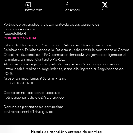
Instagram
Facebook
X
Política de privacidad y tratamiento de datos personales
Condiciones de uso
Accesibilidad
CONTACTO VIRTUAL
Estimado Ciudadano: Para radicar Peticiones, Quejas, Reclamos,
Solicitudes y Felicitaciones a la Entidad puede remitir lo pertinente al Correo
Oficial Institucional de RTVC
correspondencia@rtvc.gov.co
o diligenciar el
formulario en línea:
Contacto PQRSD.
Al momento de registrar su petición, se generará un código con el cual
usted podrá realizar el seguimiento, para ello, ingrese a:
Seguimiento de
PQRS
Asesor en línea: lunes 9:30 a.m. - 12 m.
(+57) (601) 2200700
Correo de notificaciones judiciales:
notificacionesjudiciales@rtvc.gov.co
Denuncias por actos de corrupción:
soytransparente@rtvc.gov.co
Horario de atención y entrega de premios: