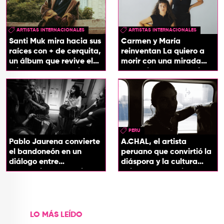
ARTISTAS INTERNACIONALES
ARTISTAS INTERNACIONALES
Santi Muk mira hacia sus
Carmen y María
raíces con + de cerquita,
reinventan La quiero a
un álbum que revive el
morir con una mirada
origen de sus canciones
entre el flamenco y el
soul
PERU
Pablo Jaurena convierte
A.CHAL, el artista
el bandoneón en un
peruano que convirtió la
diálogo entre
diáspora y la cultura
generaciones con el
chicha en su sonido
videoclip de Un dios
hecho cenizas
LO MÁS LEÍDO