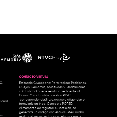
CONTACTO VIRTUAL
.C.
Estimado Ciudadano: Para radicar Peticiones,
Quejas, Reclamos, Solicitudes y Felicitaciones
a la Entidad puede remitir lo pertinente al
Correo Oficial Institucional de RTVC
correspondencia@rtvc.gov.co
o diligenciar el
ional:
formulario en línea:
Contacto PQRSD.
Al momento de registrar su petición, se
generará un código con el cual usted podrá
.m.
realizar el seguimiento, para ello, ingrese a: