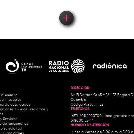
DIRECCIÓN
 al usuario
Av. El Dorado Cr.45 # 26 - 33 Bogotá D
con nosotros
Colombia.
io de actividades
Código Postal: 111321
TELÉFONOS
ticiones, Quejas, Reclamos y
as
(+57) (601) 2200700. Línea gratuita nac
y Servicios
018000123414
io de funcionarios
HORARIO DE ATENCIÓN
e su solicitud
Lunes a viernes de 8:00 a.m. a 5:00 p
 y Condiciones