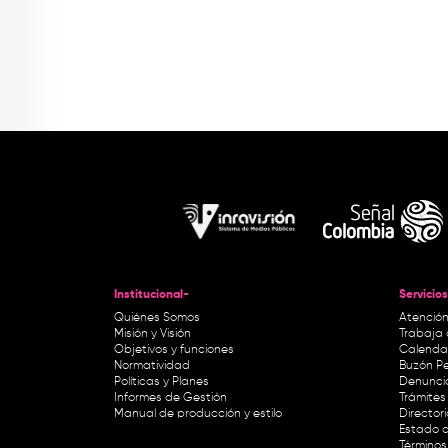
Institucional-
Servicios
Quiénes Somos
Atención
Misión y Visión
Trabaja 
Objetivos y funciones
Calendar
Normatividad
Buzón Pe
Políticas y Planes
Denunci
Informes de Gestión
Trámites 
Manual de producción y estilo
Director
Estado d
Términos