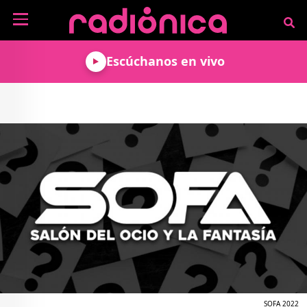
Pasar al contenido principal
NOTICIAS
Escúchanos en vivo
MÚSICA
ARTISTAS
MUNDO GEEK
COLOMBIANOS
TECNOLOGÍA
CULTURA
ARTISTAS
INTERNACIONALES
VIDEO JUEGOS
CINE Y SERIES
PODCAST
ENTREVISTAS
COMICS Y ANIME
ANÁLISIS
CHEVERE PENSAR EN
CALENDARIO DE
VOZ ALTA
EVENTOS
GADGETS
LIBROS
RECODIFICA
PROGRAMACIÓN
MÁS DE RADIÓNICA
DEPORTES
ROCK AND ROLL RADIO
ACTIVIDADES
VIDEOS
TEATRO Y ARTE
AGENDA
ESPECIALES
FRECUENCIAS
SOFA 2022