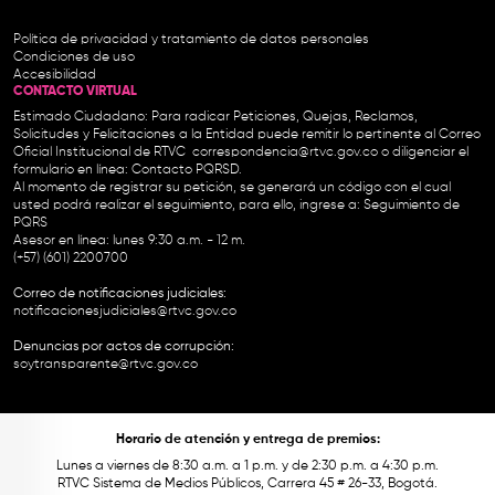
Política de privacidad y tratamiento de datos personales
Condiciones de uso
Accesibilidad
CONTACTO VIRTUAL
Estimado Ciudadano: Para radicar Peticiones, Quejas, Reclamos,
Solicitudes y Felicitaciones a la Entidad puede remitir lo pertinente al Correo
Oficial Institucional de RTVC
correspondencia@rtvc.gov.co
o diligenciar el
formulario en línea:
Contacto PQRSD.
Al momento de registrar su petición, se generará un código con el cual
usted podrá realizar el seguimiento, para ello, ingrese a:
Seguimiento de
PQRS
Asesor en línea: lunes 9:30 a.m. - 12 m.
(+57) (601) 2200700
Correo de notificaciones judiciales:
notificacionesjudiciales@rtvc.gov.co
Denuncias por actos de corrupción:
soytransparente@rtvc.gov.co
Horario de atención y entrega de premios:
Lunes a viernes de 8:30 a.m. a 1 p.m. y de 2:30 p.m. a 4:30 p.m.
RTVC Sistema de Medios Públicos, Carrera 45 # 26-33, Bogotá.