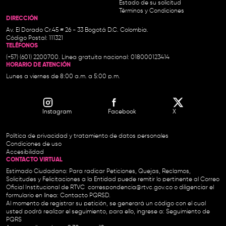
Estado de su solicitud
Términos y Condiciones
DIRECCIÓN
Av. El Dorado Cr.45 # 26 - 33 Bogotá D.C. Colombia.
Código Postal: 111321
TELÉFONOS
(+57) (601) 2200700. Línea gratuita nacional: 018000123414
HORARIO DE ATENCIÓN
Lunes a viernes de 8:00 a.m. a 5:00 p.m.
Instagram
Facebook
X
Política de privacidad y tratamiento de datos personales
Condiciones de uso
Accesibilidad
CONTACTO VIRTUAL
Estimado Ciudadano: Para radicar Peticiones, Quejas, Reclamos,
Solicitudes y Felicitaciones a la Entidad puede remitir lo pertinente al Correo
Oficial Institucional de RTVC
correspondencia@rtvc.gov.co
o diligenciar el
formulario en línea:
Contacto PQRSD.
Al momento de registrar su petición, se generará un código con el cual
usted podrá realizar el seguimiento, para ello, ingrese a:
Seguimiento de
PQRS