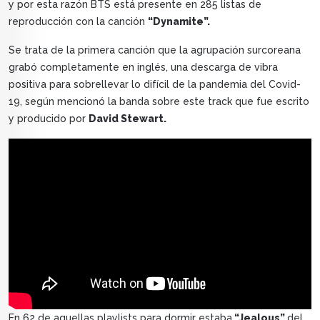
y por esta razón BTS está presente en 285 listas de
reproducción con la canción
“Dynamite”.
Se trata de la primera canción que la agrupación surcoreana
grabó completamente en inglés, una descarga de vibra
positiva para sobrellevar lo difícil de la pandemia del Covid-
19, según mencionó la banda sobre este track que fue escrito
y producido por
David Stewart.
En 62 de aquellas playlists para dormir estaba
“Jealous”
del