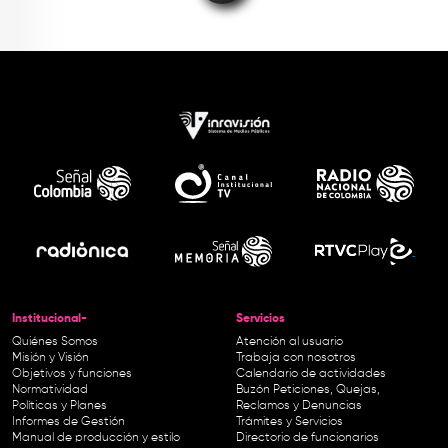
Institucional-
Servicios
Quiénes Somos
Atención al usuario
Misión y Visión
Trabaja con nosotros
Objetivos y funciones
Calendario de actividades
Normatividad
Buzón Peticiones, Quejas,
Políticas y Planes
Reclamos y Denuncias
Informes de Gestión
Trámites y Servicios
Manual de producción y estilo
Directorio de funcionarios