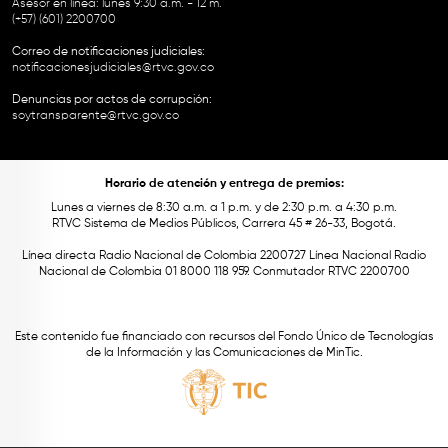
Asesor en línea: lunes 9:30 a.m. - 12 m.
(+57) (601) 2200700
Correo de notificaciones judiciales:
notificacionesjudiciales@rtvc.gov.co
Denuncias por actos de corrupción:
soytransparente@rtvc.gov.co
Horario de atención y entrega de premios:
Lunes a viernes de 8:30 a.m. a 1 p.m. y de 2:30 p.m. a 4:30 p.m.
RTVC Sistema de Medios Públicos, Carrera 45 # 26-33, Bogotá.
Línea directa Radio Nacional de Colombia 2200727 Línea Nacional Radio
Nacional de Colombia 01 8000 118 959. Conmutador RTVC 2200700
Este contenido fue financiado con recursos del Fondo Único de Tecnologías
de la Información y las Comunicaciones de MinTic.