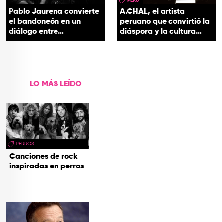
PERU
Pablo Jaurena convierte
A.CHAL, el artista
el bandoneón en un
peruano que convirtió la
diálogo entre
diáspora y la cultura
generaciones con el
chicha en su sonido
videoclip de Un dios
hecho cenizas
LO MÁS LEÍDO
PERROS
Canciones de rock
inspiradas en perros