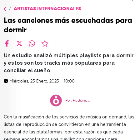
TOP
ARTISTAS INTERNACIONALES
QUIÉNES SOMOS
Las canciones más escuchadas para
CONTACTO
dormir
facebook
X
whatsapp
Un estudio analizó múltiples playlists para dormir
y estos son los tracks más populares para
conciliar el sueño.
Miércoles, 25 Enero, 2023 - 10:00
Por: Radiónica
Con la masificación de los servicios de música on demand, las
listas de reproducción se convirtieron en una herramienta
esencial de las plataformas, por esta razón es que cada
semana encontramos una playlist con canciones para