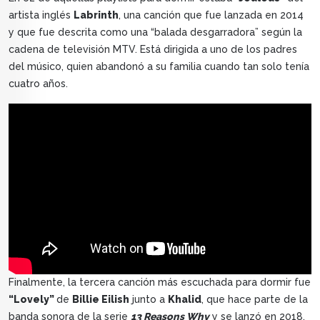
artista inglés
Labrinth
, una canción que fue lanzada en 2014
y que fue descrita como una “balada desgarradora” según la
cadena de televisión MTV. Está dirigida a uno de los padres
del músico, quien abandonó a su familia cuando tan solo tenía
cuatro años.
Finalmente, la tercera canción más escuchada para dormir fue
“Lovely”
de
Billie Eilish
junto a
Khalid
, que hace parte de la
banda sonora de la serie
13 Reasons Why
y se lanzó en 2018,