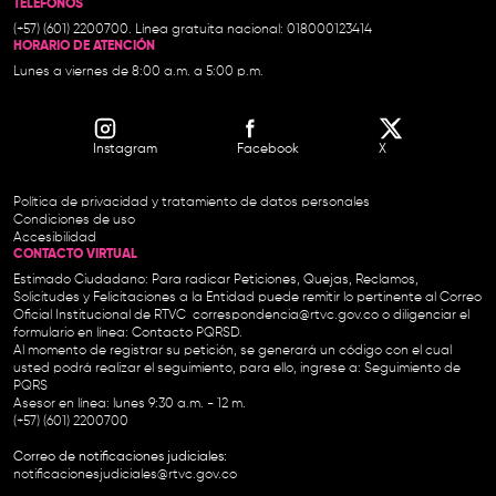
TELÉFONOS
(+57) (601) 2200700. Línea gratuita nacional: 018000123414
HORARIO DE ATENCIÓN
Lunes a viernes de 8:00 a.m. a 5:00 p.m.
Instagram
Facebook
X
Política de privacidad y tratamiento de datos personales
Condiciones de uso
Accesibilidad
CONTACTO VIRTUAL
Estimado Ciudadano: Para radicar Peticiones, Quejas, Reclamos,
Solicitudes y Felicitaciones a la Entidad puede remitir lo pertinente al Correo
Oficial Institucional de RTVC
correspondencia@rtvc.gov.co
o diligenciar el
formulario en línea:
Contacto PQRSD.
Al momento de registrar su petición, se generará un código con el cual
usted podrá realizar el seguimiento, para ello, ingrese a:
Seguimiento de
PQRS
Asesor en línea: lunes 9:30 a.m. - 12 m.
(+57) (601) 2200700
Correo de notificaciones judiciales:
notificacionesjudiciales@rtvc.gov.co