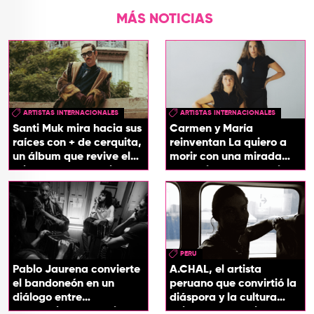
MÁS NOTICIAS
ARTISTAS INTERNACIONALES
ARTISTAS INTERNACIONALES
Santi Muk mira hacia sus
Carmen y María
raíces con + de cerquita,
reinventan La quiero a
un álbum que revive el
morir con una mirada
origen de sus canciones
entre el flamenco y el
soul
PERU
Pablo Jaurena convierte
A.CHAL, el artista
el bandoneón en un
peruano que convirtió la
diálogo entre
diáspora y la cultura
generaciones con el
chicha en su sonido