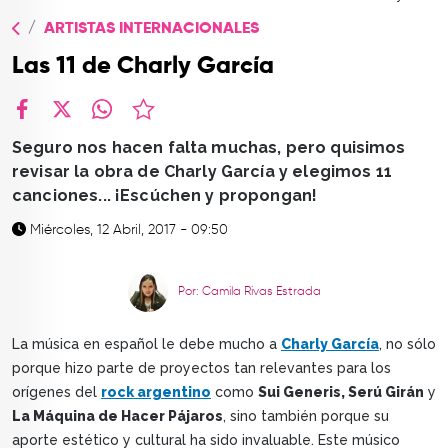
TOP
ARTISTAS INTERNACIONALES
QUIÉNES SOMOS
Las 11 de Charly García
CONTACTO
facebook
X
whatsapp
Seguro nos hacen falta muchas, pero quisimos
revisar la obra de Charly García y elegimos 11
canciones... ¡Escúchen y propongan!
Miércoles, 12 Abril, 2017 - 09:50
Por: Camila Rivas Estrada
La música en español le debe mucho a
Charly García
, no sólo
porque hizo parte de proyectos tan relevantes para los
orígenes del
rock argentino
como
Sui Generis, Serú Girán
y
La Máquina de Hacer Pájaros
, sino también porque su
aporte estético y cultural ha sido invaluable. Este músico