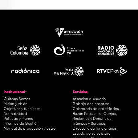
Institucional-
Servicios
Quiénes Somos
Atención al usuario
Misión y Visión
Trabaja con nosotros
Objetivos y funciones
Calendario de actividades
Normatividad
Buzón Peticiones, Quejas,
Políticas y Planes
Reclamos y Denuncias
Informes de Gestión
Trámites y Servicios
Manual de producción y estilo
Directorio de funcionarios
Estado de su solicitud