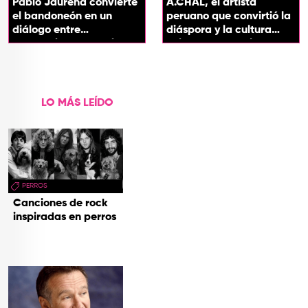
Pablo Jaurena convierte
A.CHAL, el artista
el bandoneón en un
peruano que convirtió la
diálogo entre
diáspora y la cultura
generaciones con el
chicha en su sonido
videoclip de Un dios
hecho cenizas
LO MÁS LEÍDO
PERROS
Canciones de rock
inspiradas en perros