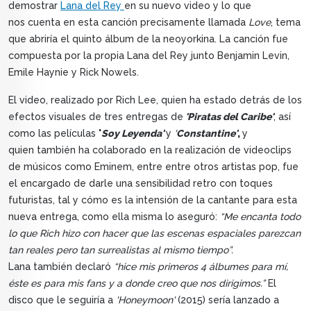
demostrar
Lana del Rey
en su nuevo video y lo que
nos cuenta en esta canción precisamente llamada
Love
, tema
que abriría el quinto álbum de la neoyorkina. La canción fue
compuesta por la propia Lana del Rey junto Benjamin Levin,
Emile Haynie y Rick Nowels.
El video, realizado por Rich Lee, quien ha estado detrás de los
efectos visuales de tres entregas de
'Piratas del Caribe'
, así
como las películas
'
Soy Leyenda'
y
'
Constantine'
,
y
quien también ha colaborado en la realización de videoclips
de músicos como Eminem, entre entre otros artistas pop, fue
el encargado de darle una sensibilidad retro con toques
futuristas, tal y cómo es la intensión de la cantante para esta
nueva entrega, como ella misma lo aseguró:
“Me encanta todo
lo que Rich hizo con hacer que las escenas espaciales parezcan
tan reales pero tan surrealistas al mismo tiempo”.
Lana también declaró
“hice mis primeros 4 álbumes para mí,
éste es para mis fans y a donde creo que nos dirigimos.”
El
disco que le seguiría a
'Honeymoon'
(2015) sería lanzado a