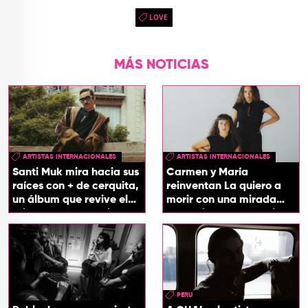
LOVE
MÁS NOTICIAS
ARTISTAS INTERNACIONALES
ARTISTAS INTERNACIONALES
Santi Muk mira hacia sus
Carmen y María
raíces con + de cerquita,
reinventan La quiero a
un álbum que revive el
morir con una mirada
origen de sus canciones
entre el flamenco y el
soul
PERU