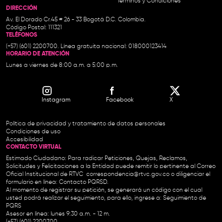
Términos y Condiciones
DIRECCIÓN
Av. El Dorado Cr.45 # 26 - 33 Bogotá D.C. Colombia.
Código Postal: 111321
TELÉFONOS
(+57) (601) 2200700. Línea gratuita nacional: 018000123414
HORARIO DE ATENCIÓN
Lunes a viernes de 8:00 a.m. a 5:00 p.m.
Instagram
Facebook
X
Política de privacidad y tratamiento de datos personales
Condiciones de uso
Accesibilidad
CONTACTO VIRTUAL
Estimado Ciudadano: Para radicar Peticiones, Quejas, Reclamos,
Solicitudes y Felicitaciones a la Entidad puede remitir lo pertinente al Correo
Oficial Institucional de RTVC
correspondencia@rtvc.gov.co
o diligenciar el
formulario en línea:
Contacto PQRSD.
Al momento de registrar su petición, se generará un código con el cual
usted podrá realizar el seguimiento, para ello, ingrese a:
Seguimiento de
PQRS
Asesor en línea: lunes 9:30 a.m. - 12 m.