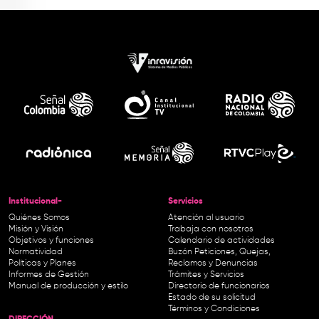
Institucional-
Servicios
Quiénes Somos
Atención al usuario
Misión y Visión
Trabaja con nosotros
Objetivos y funciones
Calendario de actividades
Normatividad
Buzón Peticiones, Quejas,
Políticas y Planes
Reclamos y Denuncias
Informes de Gestión
Trámites y Servicios
Manual de producción y estilo
Directorio de funcionarios
Estado de su solicitud
Términos y Condiciones