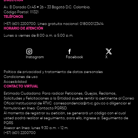
DIRECCIÓN
Av. El Dorado Cr.45 # 26 - 33 Bogotá D.C. Colombia.
Código Postal: 111321
TELÉFONOS
(+57) (601) 2200700. Línea gratuita nacional: 018000123414
HORARIO DE ATENCIÓN
Lunes a viernes de 8:00 a.m. a 5:00 p.m.
Instagram
Facebook
X
Política de privacidad y tratamiento de datos personales
Condiciones de uso
Accesibilidad
CONTACTO VIRTUAL
Estimado Ciudadano: Para radicar Peticiones, Quejas, Reclamos,
Solicitudes y Felicitaciones a la Entidad puede remitir lo pertinente al Correo
Oficial Institucional de RTVC
correspondencia@rtvc.gov.co
o diligenciar el
formulario en línea:
Contacto PQRSD.
Al momento de registrar su petición, se generará un código con el cual
usted podrá realizar el seguimiento, para ello, ingrese a:
Seguimiento de
PQRS
Asesor en línea: lunes 9:30 a.m. - 12 m.
(+57) (601) 2200700