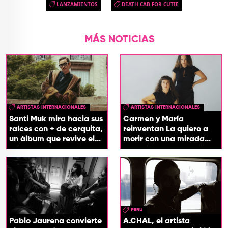
LANZAMIENTOS
DEATH CAB FOR CUTIE
MÁS NOTICIAS
ARTISTAS INTERNACIONALES
ARTISTAS INTERNACIONALES
Santi Muk mira hacia sus
Carmen y María
raíces con + de cerquita,
reinventan La quiero a
un álbum que revive el
morir con una mirada
origen de sus canciones
entre el flamenco y el
soul
PERU
Pablo Jaurena convierte
A.CHAL, el artista