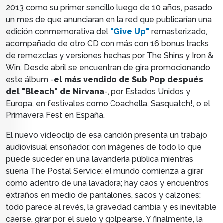
2013
como su primer sencillo luego de 10 años,
pasado
un mes de que anunciaran en la red que publicarían una
edición conmemorativa del
"Give Up"
remasterizado,
acompañado de otro CD con
más
con 16 bonus tracks
de remezclas y versiones hechas por The Shins y Iron &
Win. Desde abril se encuentran de gira promocionando
este álbum -
el
más vendido de Sub Pop después
del "Bleach" de Nirvana
-,
por Estados Unidos y
Europa, en festivales como Coachella,
Sasquatch!, o el
Primavera Fest en España.
El nuevo videoclip de esa canción presenta un trabajo
audiovisual ensoñador, con imágenes de todo lo que
puede suceder en una lavandería pública mientras
suena The Postal Service: el mundo comienza a girar
como adentro de una lavadora; hay caos y encuentros
extraños en medio de pantalones, sacos y calzones;
todo parece al revés, la gravedad cambia y es inevitable
caerse, girar por el suelo y golpearse. Y finalmente, la