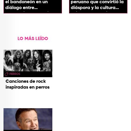
el bandoneón en un
peruano que convirtió la
diálogo entre
diáspora y la cultura
generaciones con el
chicha en su sonido
videoclip de Un dios
hecho cenizas
LO MÁS LEÍDO
PERROS
Canciones de rock
inspiradas en perros