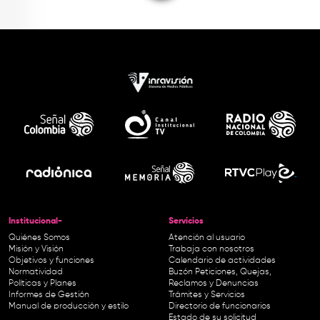
Institucional-
Servicios
Quiénes Somos
Atención al usuario
Misión y Visión
Trabaja con nosotros
Objetivos y funciones
Calendario de actividades
Normatividad
Buzón Peticiones, Quejas,
Políticas y Planes
Reclamos y Denuncias
Informes de Gestión
Trámites y Servicios
Manual de producción y estilo
Directorio de funcionarios
Estado de su solicitud