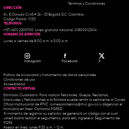
Términos y Condiciones
DIRECCIÓN
Av. El Dorado Cr.45 # 26 - 33 Bogotá D.C. Colombia.
Código Postal: 111321
TELÉFONOS
(+57) (601) 2200700. Línea gratuita nacional: 018000123414
HORARIO DE ATENCIÓN
Lunes a viernes de 8:00 a.m. a 5:00 p.m.
Instagram
Facebook
X
Política de privacidad y tratamiento de datos personales
Condiciones de uso
Accesibilidad
CONTACTO VIRTUAL
Estimado Ciudadano: Para radicar Peticiones, Quejas, Reclamos,
Solicitudes y Felicitaciones a la Entidad puede remitir lo pertinente al Correo
Oficial Institucional de RTVC
correspondencia@rtvc.gov.co
o diligenciar el
formulario en línea:
Contacto PQRSD.
Al momento de registrar su petición, se generará un código con el cual
usted podrá realizar el seguimiento, para ello, ingrese a:
Seguimiento de
PQRS
Asesor en línea: lunes 9:30 a.m. - 12 m.