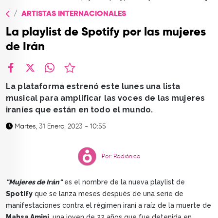
TOP
ARTISTAS INTERNACIONALES
QUIÉNES SOMOS
La playlist de Spotify por las mujeres
CONTACTO
de Irán
facebook
X
whatsapp
La plataforma estrenó este lunes una lista
musical para amplificar las voces de las mujeres
iraníes que están en todo el mundo.
Martes, 31 Enero, 2023 - 10:55
Por: Radiónica
"Mujeres de Irán"
es el nombre de la nueva playlist de
Spotify
que se lanza meses después de una serie de
manifestaciones contra el régimen iraní a raíz de la muerte de
Mahsa Amini
, una joven de 22 años que fue detenida en