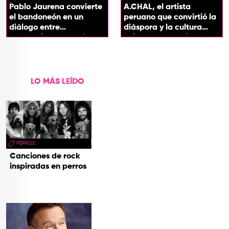
Pablo Jaurena convierte
A.CHAL, el artista
el bandoneón en un
peruano que convirtió la
diálogo entre
diáspora y la cultura
generaciones con el
chicha en su sonido
videoclip de Un dios
hecho cenizas
LO MÁS LEÍDO
PERROS
Canciones de rock
inspiradas en perros