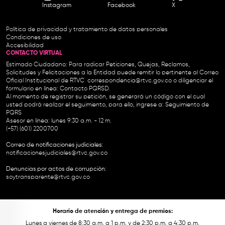
Instagram
Facebook
X
Política de privacidad y tratamiento de datos personales
Condiciones de uso
Accesibilidad
CONTACTO VIRTUAL
Estimado Ciudadano: Para radicar Peticiones, Quejas, Reclamos,
Solicitudes y Felicitaciones a la Entidad puede remitir lo pertinente al Correo
Oficial Institucional de RTVC
correspondencia@rtvc.gov.co
o diligenciar el
formulario en línea:
Contacto PQRSD.
Al momento de registrar su petición, se generará un código con el cual
usted podrá realizar el seguimiento, para ello, ingrese a:
Seguimiento de
PQRS
Asesor en línea: lunes 9:30 a.m. - 12 m.
(+57) (601) 2200700
Correo de notificaciones judiciales:
notificacionesjudiciales@rtvc.gov.co
Denuncias por actos de corrupción:
soytransparente@rtvc.gov.co
Horario de atención y entrega de premios:
Lunes a viernes de 8:30 a.m. a 1 p.m. y de 2:30 p.m. a 4:30 p.m.