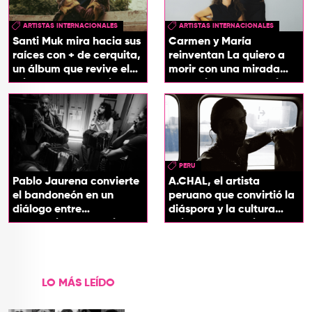
ARTISTAS INTERNACIONALES
ARTISTAS INTERNACIONALES
Santi Muk mira hacia sus
Carmen y María
raíces con + de cerquita,
reinventan La quiero a
un álbum que revive el
morir con una mirada
origen de sus canciones
entre el flamenco y el
soul
PERU
Pablo Jaurena convierte
A.CHAL, el artista
el bandoneón en un
peruano que convirtió la
diálogo entre
diáspora y la cultura
generaciones con el
chicha en su sonido
videoclip de Un dios
hecho cenizas
LO MÁS LEÍDO