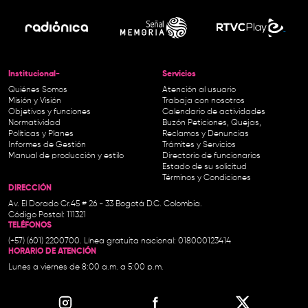
Institucional-
Servicios
Quiénes Somos
Atención al usuario
Misión y Visión
Trabaja con nosotros
Objetivos y funciones
Calendario de actividades
Normatividad
Buzón Peticiones, Quejas,
Políticas y Planes
Reclamos y Denuncias
Informes de Gestión
Trámites y Servicios
Manual de producción y estilo
Directorio de funcionarios
Estado de su solicitud
Términos y Condiciones
DIRECCIÓN
Av. El Dorado Cr.45 # 26 - 33 Bogotá D.C. Colombia.
Código Postal: 111321
TELÉFONOS
(+57) (601) 2200700. Línea gratuita nacional: 018000123414
HORARIO DE ATENCIÓN
Lunes a viernes de 8:00 a.m. a 5:00 p.m.