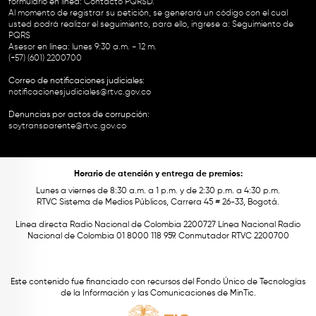
formulario en línea:
Contacto PQRSD.
Al momento de registrar su petición, se generará un código con el cual
usted podrá realizar el seguimiento, para ello, ingrese a:
Seguimiento de
PQRS
Asesor en línea: lunes 9:30 a.m. - 12 m.
(+57) (601) 2200700
Correo de notificaciones judiciales:
notificacionesjudiciales@rtvc.gov.co
Denuncias por actos de corrupción:
soytransparente@rtvc.gov.co
Horario de atención y entrega de premios:
Lunes a viernes de 8:30 a.m. a 1 p.m. y de 2:30 p.m. a 4:30 p.m.
RTVC Sistema de Medios Públicos, Carrera 45 # 26-33, Bogotá.
Línea directa Radio Nacional de Colombia 2200727 Línea Nacional Radio
Nacional de Colombia 01 8000 118 959. Conmutador RTVC 2200700
Este contenido fue financiado con recursos del Fondo Único de Tecnologías
de la Información y las Comunicaciones de MinTic.