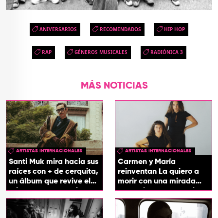
ANIVERSARIOS
RECOMENDADOS
HIP HOP
RAP
GÉNEROS MUSICALES
RADIÓNICA 3
MÁS NOTICIAS
ARTISTAS INTERNACIONALES
ARTISTAS INTERNACIONALES
Santi Muk mira hacia sus
Carmen y María
raíces con + de cerquita,
reinventan La quiero a
un álbum que revive el
morir con una mirada
origen de sus canciones
entre el flamenco y el
soul