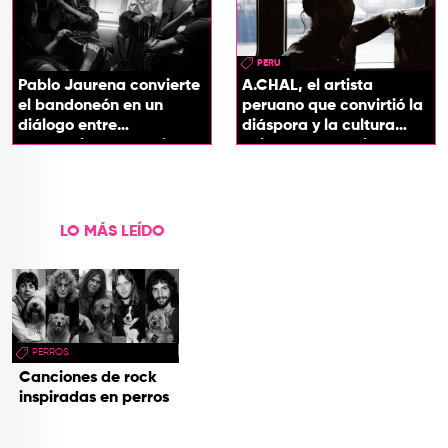
PERU
Pablo Jaurena convierte
A.CHAL, el artista
el bandoneón en un
peruano que convirtió la
diálogo entre
diáspora y la cultura
generaciones con el
chicha en su sonido
videoclip de Un dios
hecho cenizas
LO MÁS LEÍDO
PERROS
Canciones de rock
inspiradas en perros