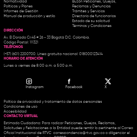
Normatividad
Buzón Peticiones, Quejas,
Políticas y Planes
Reclamos y Denuncias
Informes de Gestión
Trámites y Servicios
Manual de producción y estilo
Directorio de funcionarios
Estado de su solicitud
Términos y Condiciones
DIRECCIÓN
Av. El Dorado Cr.45 # 26 - 33 Bogotá D.C. Colombia.
Código Postal: 111321
TELÉFONOS
(+57) (601) 2200700. Línea gratuita nacional: 018000123414
HORARIO DE ATENCIÓN
Lunes a viernes de 8:00 a.m. a 5:00 p.m.
Instagram
Facebook
X
Política de privacidad y tratamiento de datos personales
Condiciones de uso
Accesibilidad
CONTACTO VIRTUAL
Estimado Ciudadano: Para radicar Peticiones, Quejas, Reclamos,
Solicitudes y Felicitaciones a la Entidad puede remitir lo pertinente al Correo
Oficial Institucional de RTVC
correspondencia@rtvc.gov.co
o diligenciar el