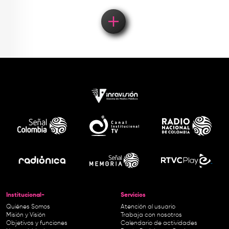
Institucional-
Servicios
Quiénes Somos
Atención al usuario
Misión y Visión
Trabaja con nosotros
Objetivos y funciones
Calendario de actividades