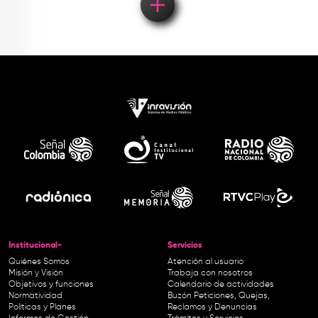
Institucional-
Servicios
Quiénes Somos
Atención al usuario
Misión y Visión
Trabaja con nosotros
Objetivos y funciones
Calendario de actividades
Normatividad
Buzón Peticiones, Quejas,
Políticas y Planes
Reclamos y Denuncias