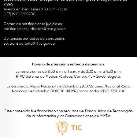
PQRS
Asesor en línea: lunes 9:30 a.m. - 12 m.
(+57) (601) 2200700
Correo de notificaciones judiciales:
notificacionesjudiciales@rtvc.gov.co
Denuncias por actos de corrupción:
soytransparente@rtvc.gov.co
Horario de atención y entrega de premios:
Lunes a viernes de 8:30 a.m. a 1 p.m. y de 2:30 p.m. a 4:30 p.m.
RTVC Sistema de Medios Públicos, Carrera 45 # 26-33, Bogotá.
Línea directa Radio Nacional de Colombia 2200727 Línea Nacional Radio
Nacional de Colombia 01 8000 118 959. Conmutador RTVC 2200700
Este contenido fue financiado con recursos del Fondo Único de Tecnologías
de la Información y las Comunicaciones de MinTic.