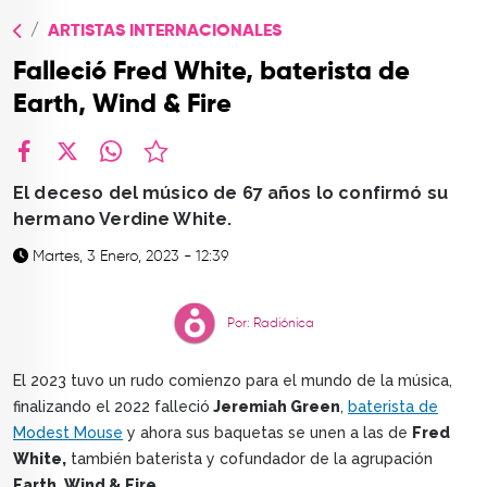
TOP
ARTISTAS INTERNACIONALES
QUIÉNES SOMOS
Falleció Fred White, baterista de
CONTACTO
Earth, Wind & Fire
facebook
X
whatsapp
El deceso del músico de 67 años lo confirmó su
hermano Verdine White.
Martes, 3 Enero, 2023 - 12:39
Por: Radiónica
El 2023 tuvo un rudo comienzo para el mundo de la música,
finalizando el 2022 falleció
Jeremiah Green
,
baterista de
Modest Mouse
y ahora sus baquetas se unen a las de
Fred
White,
también baterista y cofundador de la agrupación
Earth, Wind & Fire.