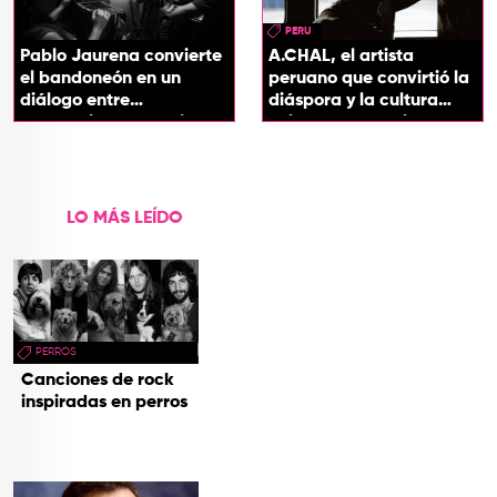
PERU
Pablo Jaurena convierte
A.CHAL, el artista
el bandoneón en un
peruano que convirtió la
diálogo entre
diáspora y la cultura
generaciones con el
chicha en su sonido
videoclip de Un dios
hecho cenizas
LO MÁS LEÍDO
PERROS
Canciones de rock
inspiradas en perros