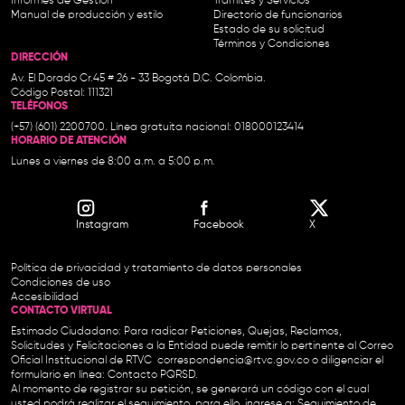
Informes de Gestión
Trámites y Servicios
Manual de producción y estilo
Directorio de funcionarios
Estado de su solicitud
Términos y Condiciones
DIRECCIÓN
Av. El Dorado Cr.45 # 26 - 33 Bogotá D.C. Colombia.
Código Postal: 111321
TELÉFONOS
(+57) (601) 2200700. Línea gratuita nacional: 018000123414
HORARIO DE ATENCIÓN
Lunes a viernes de 8:00 a.m. a 5:00 p.m.
Instagram
Facebook
X
Política de privacidad y tratamiento de datos personales
Condiciones de uso
Accesibilidad
CONTACTO VIRTUAL
Estimado Ciudadano: Para radicar Peticiones, Quejas, Reclamos,
Solicitudes y Felicitaciones a la Entidad puede remitir lo pertinente al Correo
Oficial Institucional de RTVC
correspondencia@rtvc.gov.co
o diligenciar el
formulario en línea:
Contacto PQRSD.
Al momento de registrar su petición, se generará un código con el cual
usted podrá realizar el seguimiento, para ello, ingrese a:
Seguimiento de