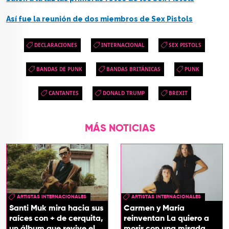
Así fue la reunión de dos miembros de Sex Pistols
DECLARACIONES
INTERNACIONAL
SEX PISTOLS
BANDAS DE PUNK
BANDAS BRITÁNICAS
PUNK
CANTANTES
DONALD TRUMP
BREXIT
MÁS NOTICIAS
ARTISTAS INTERNACIONALES
ARTISTAS INTERNACIONALES
Santi Muk mira hacia sus
Carmen y María
raíces con + de cerquita,
reinventan La quiero a
un álbum que revive el
morir con una mirada