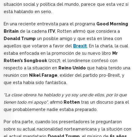
situación social y política del mundo, parece que esta vez sí
está hablando en serio.
En una reciente entrevista para el programa
Good Morning
Britain
de la cadena
ITV
, Rotten afirmó que considera a
Donald Trump
un posible amigo y que está en línea con
aquellos que votaron a favor del
Brexit
. En la charla, la cual
estaba enfocada en la promoción de su nuevo libro
Mr
Rotten’s Songbook
(2017), el londinense confesó con
respecto a la situación en
Reino Unido
que había tenido una
reunión con
Nikel Farage
, exlíder del partido pro-Brexit, y
que esta había sido fantástica.
“La clase obrera ha hablado y yo soy uno de ellos, por lo que
tienen todo mi apoyo”
, afirmó
Rotten
tras un discurso para el
que probablemente nadie estaba preparado.
Por otra parte, cuando los presentadores le preguntaron
sobre su actual nacionalidad norteamericana y la situción con
el actual mandatario
Donald Trump
, el músico de
61 años