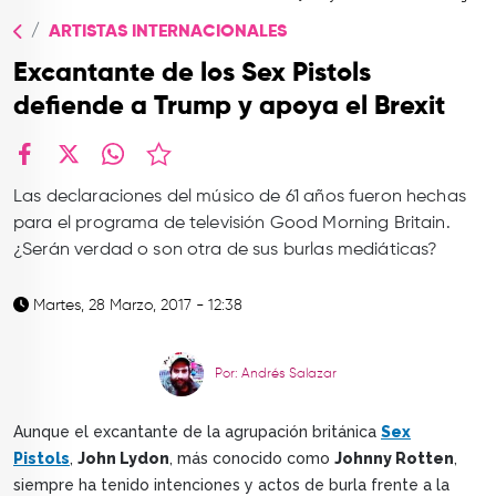
TOP
ARTISTAS INTERNACIONALES
QUIÉNES SOMOS
Excantante de los Sex Pistols
CONTACTO
defiende a Trump y apoya el Brexit
facebook
X
whatsapp
Las declaraciones del músico de 61 años fueron hechas
para el programa de televisión Good Morning Britain.
¿Serán verdad o son otra de sus burlas mediáticas?
Martes, 28 Marzo, 2017 - 12:38
Por: Andrés Salazar
Aunque el excantante de la agrupación británica
Sex
Pistols
,
John Lydon
, más conocido como
Johnny Rotten
,
siempre ha tenido intenciones y actos de burla frente a la