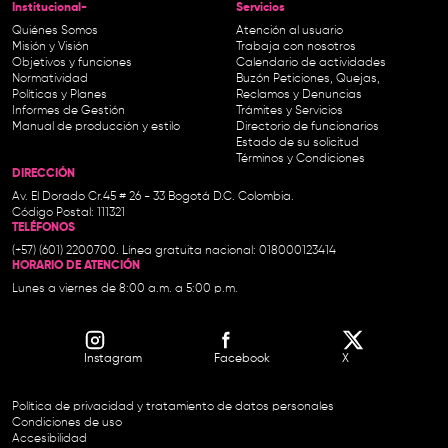
Institucional-
Servicios
Quiénes Somos
Atención al usuario
Misión y Visión
Trabaja con nosotros
Objetivos y funciones
Calendario de actividades
Normatividad
Buzón Peticiones, Quejas,
Políticas y Planes
Reclamos y Denuncias
Informes de Gestión
Trámites y Servicios
Manual de producción y estilo
Directorio de funcionarios
Estado de su solicitud
Términos y Condiciones
DIRECCIÓN
Av. El Dorado Cr.45 # 26 - 33 Bogotá D.C. Colombia.
Código Postal: 111321
TELÉFONOS
(+57) (601) 2200700. Línea gratuita nacional: 018000123414
HORARIO DE ATENCIÓN
Lunes a viernes de 8:00 a.m. a 5:00 p.m.
Instagram
Facebook
X
Política de privacidad y tratamiento de datos personales
Condiciones de uso
Accesibilidad