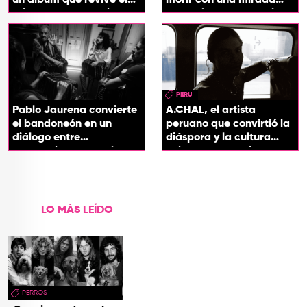
origen de sus canciones
entre el flamenco y el
soul
PERU
Pablo Jaurena convierte
A.CHAL, el artista
el bandoneón en un
peruano que convirtió la
diálogo entre
diáspora y la cultura
generaciones con el
chicha en su sonido
videoclip de Un dios
hecho cenizas
LO MÁS LEÍDO
PERROS