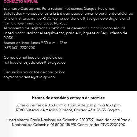
CONTACTO VIRTUAL
Estimado Ciudadano: Para radicar Peticiones, Quejas, Reclamos,
Solicitudes y Felicitaciones a la Entidad puede remitir lo pertinente al Correo
Oficial Institucional de RTVC
correspondencia@rtvc.gov.co
o diligenciar el
formulario en línea:
Contacto PQRSD.
Al momento de registrar su petición, se generará un código con el cual
usted podrá realizar el seguimiento, para ello, ingrese a:
Seguimiento de
PQRS
Asesor en línea: lunes 9:30 a.m. - 12 m.
(+57) (601) 2200700
Correo de notificaciones judiciales:
notificacionesjudiciales@rtvc.gov.co
Denuncias por actos de corrupción:
soytransparente@rtvc.gov.co
Horario de atención y entrega de premios:
Lunes a viernes de 8:30 a.m. a 1 p.m. y de 2:30 p.m. a 4:30 p.m.
RTVC Sistema de Medios Públicos, Carrera 45 # 26-33, Bogotá.
Línea directa Radio Nacional de Colombia 2200727 Línea Nacional Radio
Nacional de Colombia 01 8000 118 959. Conmutador RTVC 2200700