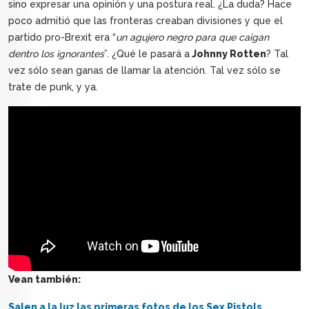
sino expresar una opinión y una postura real. ¿La duda? Hace
poco admitió que las fronteras creaban divisiones y que el
partido pro-Brexit era “
un agujero negro para que caigan
dentro los ignorantes
”. ¿Qué le pasará a
Johnny Rotten
? Tal
vez sólo sean ganas de llamar la atención. Tal vez sólo se
trate de punk, y ya.
Vean también:
Salen a la luz las primeras fotos de los Sex Pistols