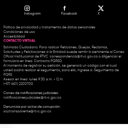
Instagram
Facebook
X
Política de privacidad y tratamiento de datos personales
Condiciones de uso
Accesibilidad
CONTACTO VIRTUAL
Estimado Ciudadano: Para radicar Peticiones, Quejas, Reclamos,
Solicitudes y Felicitaciones a la Entidad puede remitir lo pertinente al Correo
Oficial Institucional de RTVC
correspondencia@rtvc.gov.co
o diligenciar el
formulario en línea:
Contacto PQRSD.
Al momento de registrar su petición, se generará un código con el cual
usted podrá realizar el seguimiento, para ello, ingrese a:
Seguimiento de
PQRS
Asesor en línea: lunes 9:30 a.m. - 12 m.
(+57) (601) 2200700
Correo de notificaciones judiciales:
notificacionesjudiciales@rtvc.gov.co
Denuncias por actos de corrupción:
soytransparente@rtvc.gov.co