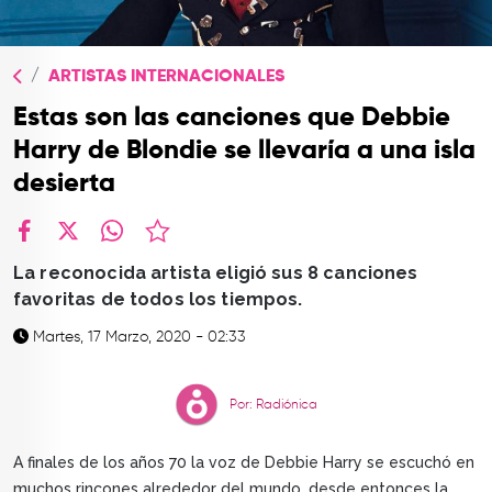
TOP
QUIÉNES SOMOS
ARTISTAS INTERNACIONALES
CONTACTO
Estas son las canciones que Debbie
Harry de Blondie se llevaría a una isla
desierta
facebook
X
whatsapp
La reconocida artista eligió sus 8 canciones
favoritas de todos los tiempos.
Martes, 17 Marzo, 2020 - 02:33
Por: Radiónica
A finales de los años 70 la voz de Debbie Harry se escuchó en
muchos rincones alrededor del mundo, desde entonces la