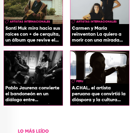
ARTISTAS INTERNACIONALES
ARTISTAS INTERNACIONALES
Santi Muk mira hacia sus
Carmen y María
raíces con + de cerquita,
reinventan La quiero a
un álbum que revive el
morir con una mirada
origen de sus canciones
entre el flamenco y el
soul
PERU
Pablo Jaurena convierte
A.CHAL, el artista
el bandoneón en un
peruano que convirtió la
diálogo entre
diáspora y la cultura
generaciones con el
chicha en su sonido
videoclip de Un dios
hecho cenizas
LO MÁS LEÍDO