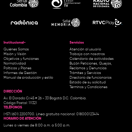
Institucional-
Servicios
Quiénes Somos
Atención al usuario
Misión y Visión
Trabaja con nosotros
Objetivos y funciones
Calendario de actividades
Normatividad
Buzón Peticiones, Quejas,
Políticas y Planes
Reclamos y Denuncias
Informes de Gestión
Trámites y Servicios
Manual de producción y estilo
Directorio de funcionarios
Estado de su solicitud
Términos y Condiciones
DIRECCIÓN
Av. El Dorado Cr.45 # 26 - 33 Bogotá D.C. Colombia.
Código Postal: 111321
TELÉFONOS
(+57) (601) 2200700. Línea gratuita nacional: 018000123414
HORARIO DE ATENCIÓN
Lunes a viernes de 8:00 a.m. a 5:00 p.m.