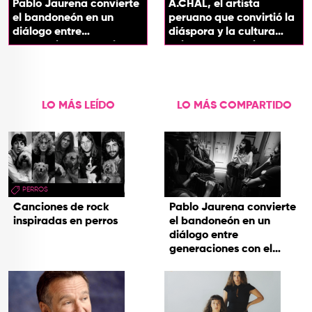
Pablo Jaurena convierte
A.CHAL, el artista
el bandoneón en un
peruano que convirtió la
diálogo entre
diáspora y la cultura
generaciones con el
chicha en su sonido
videoclip de Un dios
hecho cenizas
LO MÁS LEÍDO
LO MÁS COMPARTIDO
PERROS
Canciones de rock
Pablo Jaurena convierte
inspiradas en perros
el bandoneón en un
diálogo entre
generaciones con el
videoclip de Un dios
hecho cenizas