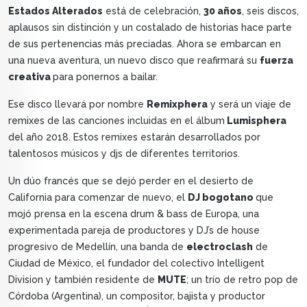
Estados Alterados
está de celebración,
30 años
, seis discos,
aplausos sin distinción y un costalado de historias hace parte
de sus pertenencias más preciadas. Ahora se embarcan en
una nueva aventura, un nuevo disco que reafirmará su
fuerza
creativa
para ponernos a bailar.
Ese disco llevará por nombre
Remixphera
y será un viaje de
remixes de las canciones incluidas en el álbum
Lumisphera
del año 2018. Estos remixes estarán desarrollados por
talentosos músicos y djs de diferentes territorios.
Un dúo francés que se dejó perder en el desierto de
California para comenzar de nuevo, el
DJ bogotano
que
mojó prensa en la escena drum & bass de Europa, una
experimentada pareja de productores y DJ’s de house
progresivo de Medellín, una banda de
electroclash
de
Ciudad de México, el fundador del colectivo Intelligent
Division y también residente de
MUTE
; un trío de retro pop de
Córdoba (Argentina), un compositor, bajista y productor