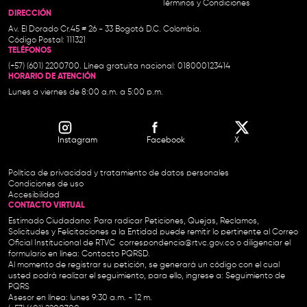
Términos y Condiciones
DIRECCIÓN
Av. El Dorado Cr.45 # 26 - 33 Bogotá D.C. Colombia.
Código Postal: 111321
TELÉFONOS
(+57) (601) 2200700. Línea gratuita nacional: 018000123414
HORARIO DE ATENCIÓN
Lunes a viernes de 8:00 a.m. a 5:00 p.m.
Instagram
Facebook
X
Política de privacidad y tratamiento de datos personales
Condiciones de uso
Accesibilidad
CONTACTO VIRTUAL
Estimado Ciudadano: Para radicar Peticiones, Quejas, Reclamos,
Solicitudes y Felicitaciones a la Entidad puede remitir lo pertinente al Correo
Oficial Institucional de RTVC
correspondencia@rtvc.gov.co
o diligenciar el
formulario en línea:
Contacto PQRSD.
Al momento de registrar su petición, se generará un código con el cual
usted podrá realizar el seguimiento, para ello, ingrese a:
Seguimiento de
PQRS
Asesor en línea: lunes 9:30 a.m. - 12 m.