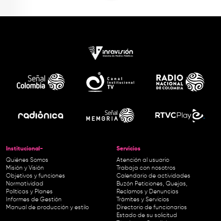
Institucional-
Servicios
Quiénes Somos
Atención al usuario
Misión y Visión
Trabaja con nosotros
Objetivos y funciones
Calendario de actividades
Normatividad
Buzón Peticiones, Quejas,
Políticas y Planes
Reclamos y Denuncias
Informes de Gestión
Trámites y Servicios
Manual de producción y estilo
Directorio de funcionarios
Estado de su solicitud