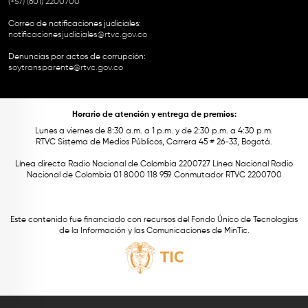
(+57) (601) 2200700
Correo de notificaciones judiciales:
notificacionesjudiciales@rtvc.gov.co
Denuncias por actos de corrupción:
soytransparente@rtvc.gov.co
Horario de atención y entrega de premios:
Lunes a viernes de 8:30 a.m. a 1 p.m. y de 2:30 p.m. a 4:30 p.m.
RTVC Sistema de Medios Públicos, Carrera 45 # 26-33, Bogotá.
Línea directa Radio Nacional de Colombia 2200727 Línea Nacional Radio
Nacional de Colombia 01 8000 118 959. Conmutador RTVC 2200700
Este contenido fue financiado con recursos del Fondo Único de Tecnologías
de la Información y las Comunicaciones de MinTic.