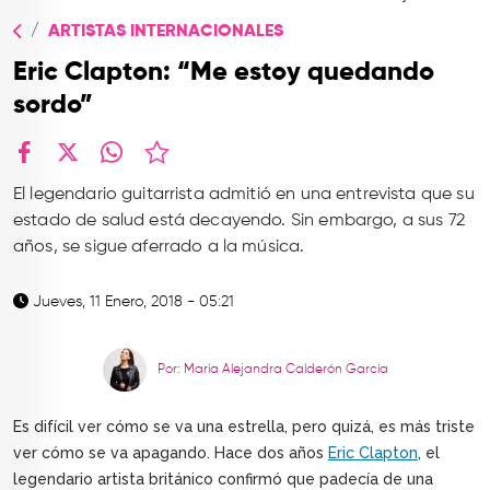
TOP
ARTISTAS INTERNACIONALES
QUIÉNES SOMOS
Eric Clapton: “Me estoy quedando
CONTACTO
sordo”
facebook
X
whatsapp
El legendario guitarrista admitió en una entrevista que su
estado de salud está decayendo. Sin embargo, a sus 72
años, se sigue aferrado a la música.
Jueves, 11 Enero, 2018 - 05:21
Por: María Alejandra Calderón García
Es difícil ver cómo se va una estrella, pero quizá, es más triste
ver cómo se va apagando. Hace dos años
Eric Clapton
, el
legendario artista británico confirmó que padecía de una