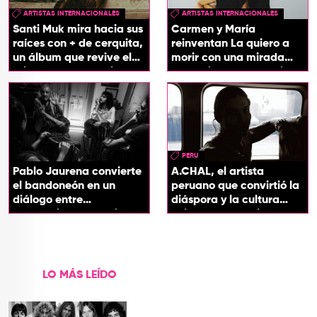
ARTISTAS INTERNACIONALES
ARTISTAS INTERNACIONALES
Santi Muk mira hacia sus
Carmen y María
raíces con + de cerquita,
reinventan La quiero a
un álbum que revive el
morir con una mirada
origen de sus canciones
entre el flamenco y el
soul
PERU
Pablo Jaurena convierte
A.CHAL, el artista
el bandoneón en un
peruano que convirtió la
diálogo entre
diáspora y la cultura
generaciones con el
chicha en su sonido
videoclip de Un dios
hecho cenizas
LO MÁS LEÍDO