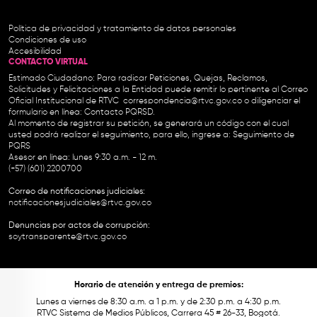
Política de privacidad y tratamiento de datos personales
Condiciones de uso
Accesibilidad
CONTACTO VIRTUAL
Estimado Ciudadano: Para radicar Peticiones, Quejas, Reclamos,
Solicitudes y Felicitaciones a la Entidad puede remitir lo pertinente al Correo
Oficial Institucional de RTVC
correspondencia@rtvc.gov.co
o diligenciar el
formulario en línea:
Contacto PQRSD.
Al momento de registrar su petición, se generará un código con el cual
usted podrá realizar el seguimiento, para ello, ingrese a:
Seguimiento de
PQRS
Asesor en línea: lunes 9:30 a.m. - 12 m.
(+57) (601) 2200700
Correo de notificaciones judiciales:
notificacionesjudiciales@rtvc.gov.co
Denuncias por actos de corrupción:
soytransparente@rtvc.gov.co
Horario de atención y entrega de premios:
Lunes a viernes de 8:30 a.m. a 1 p.m. y de 2:30 p.m. a 4:30 p.m.
RTVC Sistema de Medios Públicos, Carrera 45 # 26-33, Bogotá.