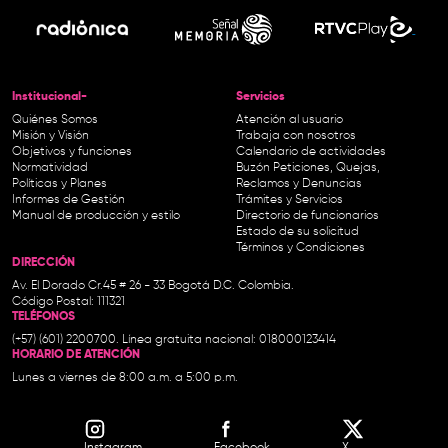
Institucional-
Servicios
Quiénes Somos
Atención al usuario
Misión y Visión
Trabaja con nosotros
Objetivos y funciones
Calendario de actividades
Normatividad
Buzón Peticiones, Quejas,
Políticas y Planes
Reclamos y Denuncias
Informes de Gestión
Trámites y Servicios
Manual de producción y estilo
Directorio de funcionarios
Estado de su solicitud
Términos y Condiciones
DIRECCIÓN
Av. El Dorado Cr.45 # 26 - 33 Bogotá D.C. Colombia.
Código Postal: 111321
TELÉFONOS
(+57) (601) 2200700. Línea gratuita nacional: 018000123414
HORARIO DE ATENCIÓN
Lunes a viernes de 8:00 a.m. a 5:00 p.m.