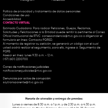
Instagram
Facebook
X
Política de privacidad y tratamiento de datos personales
Condiciones de uso
Accesibilidad
CONTACTO VIRTUAL
Estimado Ciudadano: Para radicar Peticiones, Quejas, Reclamos,
Solicitudes y Felicitaciones a la Entidad puede remitir lo pertinente al Correo
Oficial Institucional de RTVC
correspondencia@rtvc.gov.co
o diligenciar el
formulario en línea:
Contacto PQRSD.
Al momento de registrar su petición, se generará un código con el cual
usted podrá realizar el seguimiento, para ello, ingrese a:
Seguimiento de
PQRS
Asesor en línea: lunes 9:30 a.m. - 12 m.
(+57) (601) 2200700
Correo de notificaciones judiciales:
notificacionesjudiciales@rtvc.gov.co
Denuncias por actos de corrupción:
soytransparente@rtvc.gov.co
Horario de atención y entrega de premios:
Lunes a viernes de 8:30 a.m. a 1 p.m. y de 2:30 p.m. a 4:30 p.m.