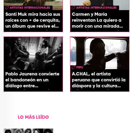
ARTISTAS INTERNACIONALES
ARTISTAS INTERNACIONALES
Santi Muk mira hacia sus
Carmen y María
raíces con + de cerquita,
reinventan La quiero a
un álbum que revive el
morir con una mirada
origen de sus canciones
entre el flamenco y el
soul
PERU
Pablo Jaurena convierte
A.CHAL, el artista
el bandoneón en un
peruano que convirtió la
diálogo entre
diáspora y la cultura
generaciones con el
chicha en su sonido
videoclip de Un dios
hecho cenizas
LO MÁS LEÍDO