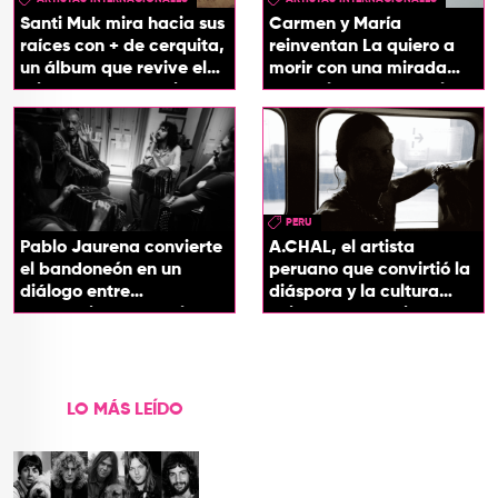
Santi Muk mira hacia sus
Carmen y María
raíces con + de cerquita,
reinventan La quiero a
un álbum que revive el
morir con una mirada
origen de sus canciones
entre el flamenco y el
soul
PERU
Pablo Jaurena convierte
A.CHAL, el artista
el bandoneón en un
peruano que convirtió la
diálogo entre
diáspora y la cultura
generaciones con el
chicha en su sonido
videoclip de Un dios
hecho cenizas
LO MÁS LEÍDO