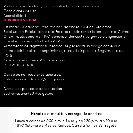
Política de privacidad y tratamiento de datos personales
Condiciones de uso
Accesibilidad
CONTACTO VIRTUAL
Estimado Ciudadano: Para radicar Peticiones, Quejas, Reclamos,
Solicitudes y Felicitaciones a la Entidad puede remitir lo pertinente al Correo
Oficial Institucional de RTVC
correspondencia@rtvc.gov.co
o diligenciar el
formulario en línea:
Contacto PQRSD.
Al momento de registrar su petición, se generará un código con el cual
usted podrá realizar el seguimiento, para ello, ingrese a:
Seguimiento de
PQRS
Asesor en línea: lunes 9:30 a.m. - 12 m.
(+57) (601) 2200700
Correo de notificaciones judiciales:
notificacionesjudiciales@rtvc.gov.co
Denuncias por actos de corrupción:
soytransparente@rtvc.gov.co
Horario de atención y entrega de premios:
Lunes a viernes de 8:30 a.m. a 1 p.m. y de 2:30 p.m. a 4:30 p.m.
RTVC Sistema de Medios Públicos, Carrera 45 # 26-33, Bogotá.