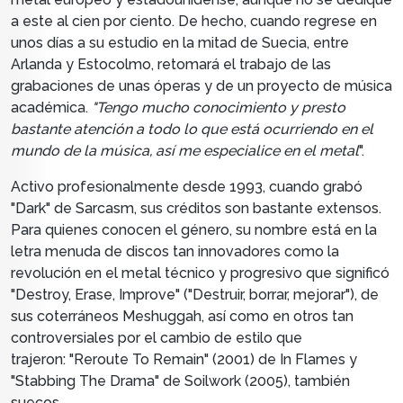
a este al cien por ciento. De hecho, cuando regrese en
unos días a su estudio
en la mitad de Suecia, entre
Arlanda y Estocolmo, retomará
el trabajo de las
grabaciones de unas óperas y de un proyecto de música
académica.
"Tengo mucho conocimiento y presto
bastante atención a todo lo que está ocurriendo en el
mundo de la música, así me especialice en el metal
".
Activo profesionalmente desde 1993, cuando grabó
"Dark" de Sarcasm, sus créditos son bastante extensos.
Para quienes conocen el género, su nombre está en la
letra menuda de discos tan innovadores como la
revolución en el metal técnico y progresivo que significó
"Destroy, Erase, Improve" ("Destruir, borrar, mejorar"), de
sus coterráneos M
eshuggah,
así como en otros tan
controversiales por el cambio de estilo que
trajeron:
"Reroute To Remain" (2001) de In Flames y
"Stabbing The Drama" de Soilwork (2005), también
suecos.