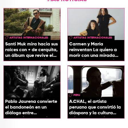
ARTISTAS INTERNACIONALES
ARTISTAS INTERNACIONALES
Santi Muk mira hacia sus
Carmen y María
raíces con + de cerquita,
reinventan La quiero a
un álbum que revive el
morir con una mirada
origen de sus canciones
entre el flamenco y el
soul
PERU
Pablo Jaurena convierte
A.CHAL, el artista
el bandoneón en un
peruano que convirtió la
diálogo entre
diáspora y la cultura
generaciones con el
chicha en su sonido
videoclip de Un dios