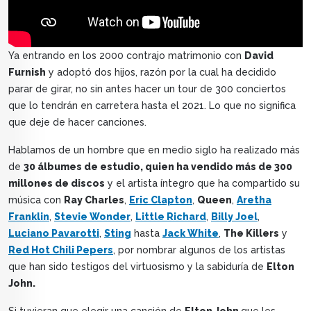
Ya entrando en los 2000 contrajo matrimonio con
David
Furnish
y adoptó dos hijos, razón por la cual ha decidido
parar de girar, no sin antes hacer un tour de 300 conciertos
que lo tendrán en carretera hasta el 2021. Lo que no significa
que deje de hacer canciones.
Hablamos de un hombre que en medio siglo ha realizado más
de
30 álbumes de estudio, quien ha vendido más de 300
millones de discos
y el artista íntegro que ha compartido su
música con
Ray Charles
,
Eric Clapton
,
Queen
,
Aretha
Franklin
,
Stevie Wonder
,
Little Richard
,
Billy Joel
,
Luciano Pavarotti
,
Sting
hasta
Jack White
,
The Killers
y
Red Hot Chili Pepers
, por nombrar algunos de los artistas
que han sido testigos del virtuosismo y la sabiduría de
Elton
John.
Si tuvieran que elegir una canción de
Elton John
que les