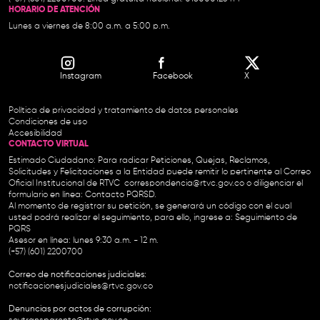
HORARIO DE ATENCIÓN
Lunes a viernes de 8:00 a.m. a 5:00 p.m.
Instagram
Facebook
X
Política de privacidad y tratamiento de datos personales
Condiciones de uso
Accesibilidad
CONTACTO VIRTUAL
Estimado Ciudadano: Para radicar Peticiones, Quejas, Reclamos,
Solicitudes y Felicitaciones a la Entidad puede remitir lo pertinente al Correo
Oficial Institucional de RTVC
correspondencia@rtvc.gov.co
o diligenciar el
formulario en línea:
Contacto PQRSD.
Al momento de registrar su petición, se generará un código con el cual
usted podrá realizar el seguimiento, para ello, ingrese a:
Seguimiento de
PQRS
Asesor en línea: lunes 9:30 a.m. - 12 m.
(+57) (601) 2200700
Correo de notificaciones judiciales:
notificacionesjudiciales@rtvc.gov.co
Denuncias por actos de corrupción: