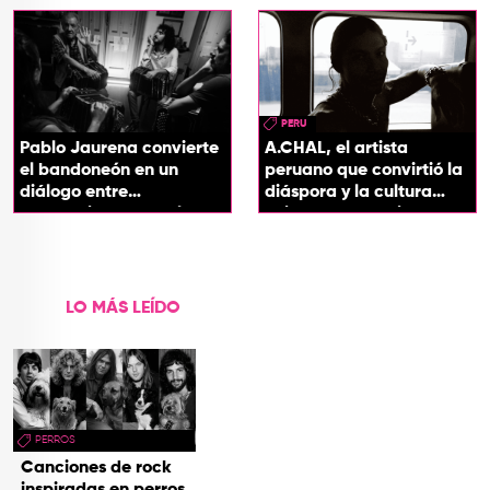
soul
PERU
Pablo Jaurena convierte
A.CHAL, el artista
el bandoneón en un
peruano que convirtió la
diálogo entre
diáspora y la cultura
generaciones con el
chicha en su sonido
videoclip de Un dios
hecho cenizas
LO MÁS LEÍDO
PERROS
Canciones de rock