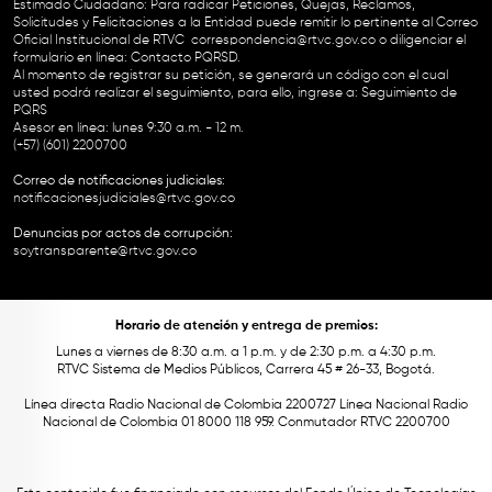
Estimado Ciudadano: Para radicar Peticiones, Quejas, Reclamos,
Solicitudes y Felicitaciones a la Entidad puede remitir lo pertinente al Correo
Oficial Institucional de RTVC
correspondencia@rtvc.gov.co
o diligenciar el
formulario en línea:
Contacto PQRSD.
Al momento de registrar su petición, se generará un código con el cual
usted podrá realizar el seguimiento, para ello, ingrese a:
Seguimiento de
PQRS
Asesor en línea: lunes 9:30 a.m. - 12 m.
(+57) (601) 2200700
Correo de notificaciones judiciales:
notificacionesjudiciales@rtvc.gov.co
Denuncias por actos de corrupción:
soytransparente@rtvc.gov.co
Horario de atención y entrega de premios:
Lunes a viernes de 8:30 a.m. a 1 p.m. y de 2:30 p.m. a 4:30 p.m.
RTVC Sistema de Medios Públicos, Carrera 45 # 26-33, Bogotá.
Línea directa Radio Nacional de Colombia 2200727 Línea Nacional Radio
Nacional de Colombia 01 8000 118 959. Conmutador RTVC 2200700