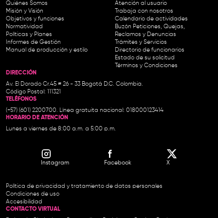
Quiénes Somos
Atención al usuario
Misión y Visión
Trabaja con nosotros
Objetivos y funciones
Calendario de actividades
Normatividad
Buzón Peticiones, Quejas,
Políticas y Planes
Reclamos y Denuncias
Informes de Gestión
Trámites y Servicios
Manual de producción y estilo
Directorio de funcionarios
Estado de su solicitud
Términos y Condiciones
DIRECCIÓN
Av. El Dorado Cr.45 # 26 - 33 Bogotá D.C. Colombia.
Código Postal: 111321
TELÉFONOS
(+57) (601) 2200700. Línea gratuita nacional: 018000123414
HORARIO DE ATENCIÓN
Lunes a viernes de 8:00 a.m. a 5:00 p.m.
Instagram
Facebook
X
Política de privacidad y tratamiento de datos personales
Condiciones de uso
Accesibilidad
CONTACTO VIRTUAL