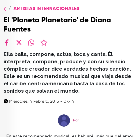
TOP
ARTISTAS INTERNACIONALES
QUIÉNES SOMOS
El 'Planeta Planetario' de Diana
CONTACTO
Fuentes
facebook
X
whatsapp
Ella baila, compone, actúa, toca y canta. Él
interpreta, compone, produce y con su silencio
cómplice creador dice verdades hechas canción.
Este es un recomendado musical que viaja desde
el caribe centroamericano hasta la casa de los
sonidos que salvan el mundo.
Miércoles, 4 Febrero, 2015 - 07:44
Por:
En este recomendado musical les hablaré, más que del amor