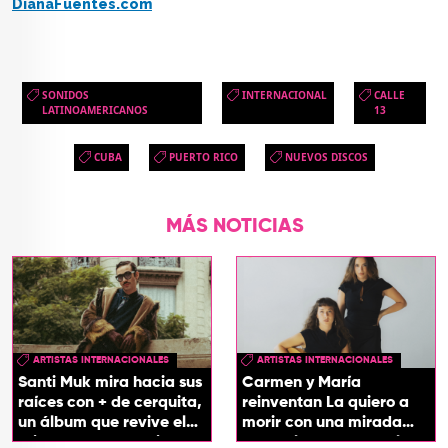
DianaFuentes.com
SONIDOS
INTERNACIONAL
CALLE
LATINOAMERICANOS
13
CUBA
PUERTO RICO
NUEVOS DISCOS
MÁS NOTICIAS
ARTISTAS INTERNACIONALES
ARTISTAS INTERNACIONALES
Santi Muk mira hacia sus
Carmen y María
raíces con + de cerquita,
reinventan La quiero a
un álbum que revive el
morir con una mirada
origen de sus canciones
entre el flamenco y el