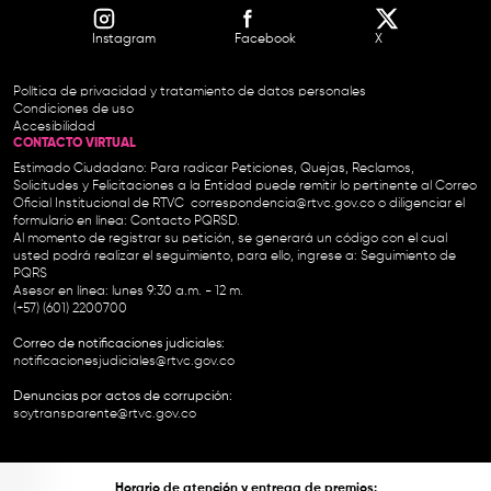
Instagram
Facebook
X
Política de privacidad y tratamiento de datos personales
Condiciones de uso
Accesibilidad
CONTACTO VIRTUAL
Estimado Ciudadano: Para radicar Peticiones, Quejas, Reclamos,
Solicitudes y Felicitaciones a la Entidad puede remitir lo pertinente al Correo
Oficial Institucional de RTVC
correspondencia@rtvc.gov.co
o diligenciar el
formulario en línea:
Contacto PQRSD.
Al momento de registrar su petición, se generará un código con el cual
usted podrá realizar el seguimiento, para ello, ingrese a:
Seguimiento de
PQRS
Asesor en línea: lunes 9:30 a.m. - 12 m.
(+57) (601) 2200700
Correo de notificaciones judiciales:
notificacionesjudiciales@rtvc.gov.co
Denuncias por actos de corrupción:
soytransparente@rtvc.gov.co
Horario de atención y entrega de premios: