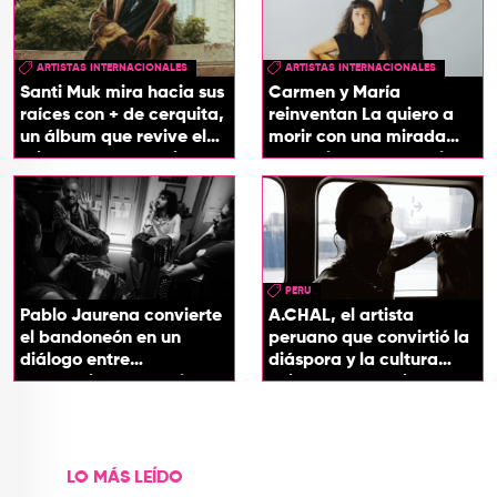
ARTISTAS INTERNACIONALES
ARTISTAS INTERNACIONALES
Santi Muk mira hacia sus
Carmen y María
raíces con + de cerquita,
reinventan La quiero a
un álbum que revive el
morir con una mirada
origen de sus canciones
entre el flamenco y el
soul
PERU
Pablo Jaurena convierte
A.CHAL, el artista
el bandoneón en un
peruano que convirtió la
diálogo entre
diáspora y la cultura
generaciones con el
chicha en su sonido
videoclip de Un dios
hecho cenizas
LO MÁS LEÍDO