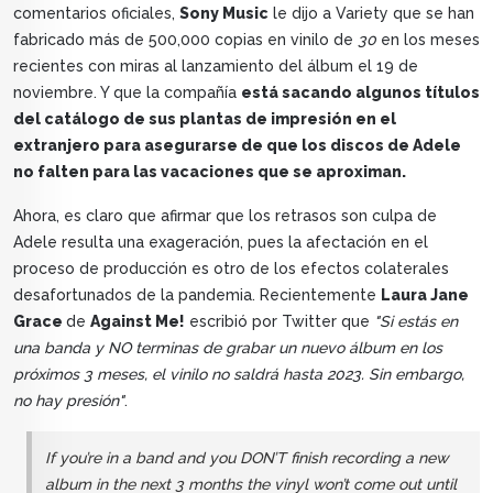
comentarios oficiales,
Sony Music
le dijo a Variety que se han
fabricado más de 500,000 copias en vinilo de
30
en los meses
recientes con miras al lanzamiento del álbum el 19 de
noviembre. Y que la compañía
está sacando algunos títulos
del catálogo de sus plantas de impresión en el
extranjero para asegurarse de que los discos de Adele
no falten para las vacaciones que se aproximan.
Ahora, es claro que afirmar que los retrasos son culpa de
Adele resulta una exageración, pues la afectación en el
proceso de producción es otro de los efectos colaterales
desafortunados de la pandemia. Recientemente
Laura Jane
Grace
de
Against Me!
escribió por Twitter que
"Si estás en
una banda y NO terminas de grabar un nuevo álbum en los
próximos 3 meses, el vinilo no saldrá hasta 2023. Sin embargo,
no hay presión"
.
If you’re in a band and you DON’T finish recording a new
album in the next 3 months the vinyl won’t come out until