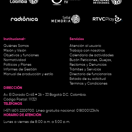
Institucional-
Servicios
Quiénes Somos
Atención al usuario
Misión y Visión
Trabaja con nosotros
Objetivos y funciones
Calendario de actividades
Normatividad
Buzón Peticiones, Quejas,
Políticas y Planes
Reclamos y Denuncias
Informes de Gestión
Trámites y Servicios
Manual de producción y estilo
Directorio de funcionarios
Estado de su solicitud
Términos y Condiciones
DIRECCIÓN
Av. El Dorado Cr.45 # 26 - 33 Bogotá D.C. Colombia.
Código Postal: 111321
TELÉFONOS
(+57) (601) 2200700. Línea gratuita nacional: 018000123414
HORARIO DE ATENCIÓN
Lunes a viernes de 8:00 a.m. a 5:00 p.m.