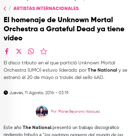
TOP
ARTISTAS INTERNACIONALES
QUIÉNES SOMOS
El homenaje de Unknown Mortal
CONTACTO
Orchestra a Grateful Dead ya tiene
vídeo
facebook
X
whatsapp
El disco tributo en el que partició Unknown Mortal
Orchestra (UMO) estuvo liderado por
The National
y se
estrenó el 20 de mayo a través del sello 4AD.
Jueves, 11 Agosto, 2016 - 03:19
Por: Mariel Bejarano Vásquez
Este año
The National
presentó un trabajo discográfico
rindiendo tributo a "
los padrinos pioneros del mundo de las