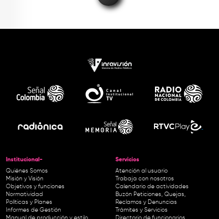
Institucional-
Servicios
Quiénes Somos
Atención al usuario
Misión y Visión
Trabaja con nosotros
Objetivos y funciones
Calendario de actividades
Normatividad
Buzón Peticiones, Quejas,
Políticas y Planes
Reclamos y Denuncias
Informes de Gestión
Trámites y Servicios
Manual de producción y estilo
Directorio de funcionarios