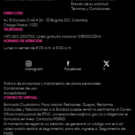
Estado de su solicitud
Términos y Condiciones
DIRECCIÓN
Av. El Dorado Cr.45 # 26 - 33 Bogotá D.C. Colombia.
Código Postal: 111321
TELÉFONOS
(+57) (601) 2200700. Línea gratuita nacional: 018000123414
HORARIO DE ATENCIÓN
Lunes a viernes de 8:00 a.m. a 5:00 p.m.
Instagram
Facebook
X
Política de privacidad y tratamiento de datos personales
Condiciones de uso
Accesibilidad
CONTACTO VIRTUAL
Estimado Ciudadano: Para radicar Peticiones, Quejas, Reclamos,
Solicitudes y Felicitaciones a la Entidad puede remitir lo pertinente al Correo
Oficial Institucional de RTVC
correspondencia@rtvc.gov.co
o diligenciar el
formulario en línea:
Contacto PQRSD.
Al momento de registrar su petición, se generará un código con el cual
usted podrá realizar el seguimiento, para ello, ingrese a:
Seguimiento de
PQRS