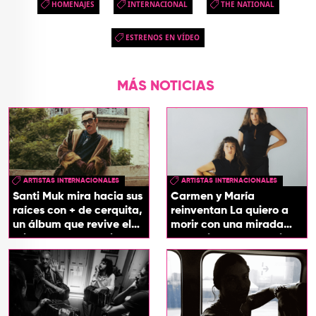
HOMENAJES
INTERNACIONAL
THE NATIONAL
ESTRENOS EN VÍDEO
MÁS NOTICIAS
ARTISTAS INTERNACIONALES
ARTISTAS INTERNACIONALES
Santi Muk mira hacia sus
Carmen y María
raíces con + de cerquita,
reinventan La quiero a
un álbum que revive el
morir con una mirada
origen de sus canciones
entre el flamenco y el
soul