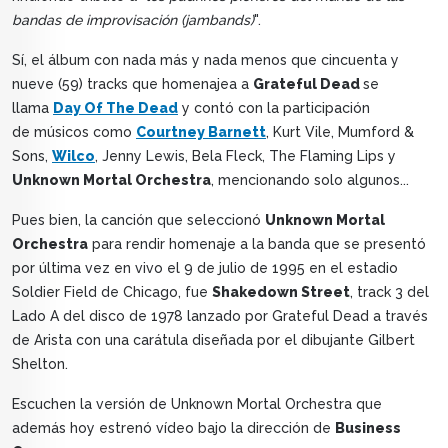
bandas de improvisación (jambands)
".
Sí, el álbum con nada más y nada menos que cincuenta y
nueve (59) tracks que homenajea a
Grateful Dead
se
llama
Day Of The Dead
y contó con la participación
de músicos como
Courtney Barnett
, Kurt Vile, Mumford &
Sons,
Wilco
, Jenny Lewis, Bela Fleck, The Flaming Lips y
Unknown Mortal Orchestra
, mencionando solo algunos...
Pues bien, la canción que seleccionó
Unknown Mortal
Orchestra
para rendir homenaje a la banda que se presentó
por última vez en vivo el 9 de julio de 1995 en el estadio
Soldier Field de Chicago, fue
Shakedown Street
, track 3 del
Lado A del disco de 1978 lanzado por Grateful Dead a través
de Arista con una carátula diseñada por el dibujante Gilbert
Shelton.
Escuchen la versión de Unknown Mortal Orchestra que
además hoy estrenó vídeo bajo la dirección de
Business