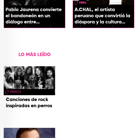
PERU
Pablo Jaurena convierte
A.CHAL, el artista
el bandoneón en un
peruano que convirtió la
diálogo entre
diáspora y la cultura
generaciones con el
chicha en su sonido
videoclip de Un dios
hecho cenizas
LO MÁS LEÍDO
PERROS
Canciones de rock
inspiradas en perros