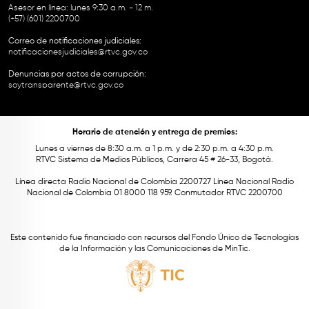
Asesor en línea: lunes 9:30 a.m. - 12 m.
(+57) (601) 2200700
Correo de notificaciones judiciales:
notificacionesjudiciales@rtvc.gov.co
Denuncias por actos de corrupción:
soytransparente@rtvc.gov.co
Horario de atención y entrega de premios:
Lunes a viernes de 8:30 a.m. a 1 p.m. y de 2:30 p.m. a 4:30 p.m.
RTVC Sistema de Medios Públicos, Carrera 45 # 26-33, Bogotá.
Línea directa Radio Nacional de Colombia 2200727 Línea Nacional Radio
Nacional de Colombia 01 8000 118 959. Conmutador RTVC 2200700
Este contenido fue financiado con recursos del Fondo Único de Tecnologías
de la Información y las Comunicaciones de MinTic.