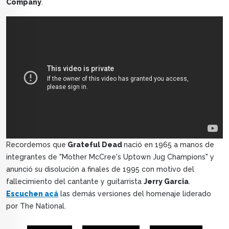
Company
.
Recordemos que
Grateful Dead
nació en 1965 a manos de
integrantes de "Mother McCree's Uptown Jug Champions" y
anunció su disolución a finales de 1995 con motivo del
fallecimiento del cantante y guitarrista
Jerry Garcia
.
Escuchen acá
las demás versiones del homenaje liderado
por The National.