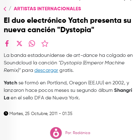
TOP
ARTISTAS INTERNACIONALES
QUIÉNES SOMOS
El duo electrónico Yatch presenta su
CONTACTO
nueva canción "Dystopia"
facebook
X
whatsapp
La banda estadounidense de
art-dance
ha colgado en
Soundcloud la canción
"Dystopia (Emperor Machine
Remix)"
para
descargar
gratis.
Yatch
se formó en Portland, Oregon (EE.UU) en 2002, y
lanzaron hace pocos meses su segundo álbum
Shangri
La
en el sello DFA de Nueva York.
Martes, 25 Octubre, 2011 - 01:35
Por: Radiónica