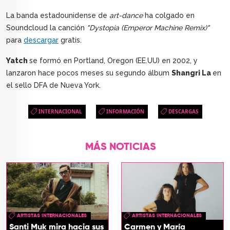
La banda estadounidense de
art-dance
ha colgado en
Soundcloud la canción
"Dystopia (Emperor Machine Remix)"
para
descargar
gratis.
Yatch
se formó en Portland, Oregon (EE.UU) en 2002, y
lanzaron hace pocos meses su segundo álbum
Shangri La
en
el sello DFA de Nueva York.
INTERNACIONAL
INFORMACIÓN
DESCARGAS
MÁS NOTICIAS
ARTISTAS INTERNACIONALES
ARTISTAS INTERNACIONALES
Santi Muk mira hacia sus
Carmen y María