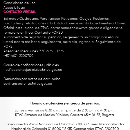
Condiciones de uso
Accesibilidad
CONTACTO VIRTUAL
Estimado Ciudadano: Para radicar Peticiones, Quejas, Reclamos,
Solicitudes y Felicitaciones a la Entidad puede remitir lo pertinente al Correo
Oficial Institucional de RTVC
correspondencia@rtvc.gov.co
o diligenciar el
formulario en línea:
Contacto PQRSD.
Al momento de registrar su petición, se generará un código con el cual
usted podrá realizar el seguimiento, para ello, ingrese a:
Seguimiento de
PQRS
Asesor en línea: lunes 9:30 a.m. - 12 m.
(+57) (601) 2200700
Correo de notificaciones judiciales:
notificacionesjudiciales@rtvc.gov.co
Denuncias por actos de corrupción:
soytransparente@rtvc.gov.co
Horario de atención y entrega de premios:
Lunes a viernes de 8:30 a.m. a 1 p.m. y de 2:30 p.m. a 4:30 p.m.
RTVC Sistema de Medios Públicos, Carrera 45 # 26-33, Bogotá.
Línea directa Radio Nacional de Colombia 2200727 Línea Nacional Radio
Nacional de Colombia 01 8000 118 959. Conmutador RTVC 2200700