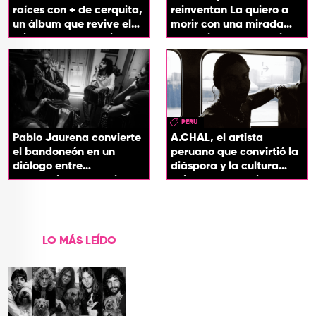
raíces con + de cerquita,
reinventan La quiero a
un álbum que revive el
morir con una mirada
origen de sus canciones
entre el flamenco y el
soul
PERU
Pablo Jaurena convierte
A.CHAL, el artista
el bandoneón en un
peruano que convirtió la
diálogo entre
diáspora y la cultura
generaciones con el
chicha en su sonido
videoclip de Un dios
hecho cenizas
LO MÁS LEÍDO