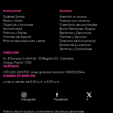
Institucional-
Servicios
Quiénes Somos
Atención al usuario
Misión y Visión
Trabaja con nosotros
Objetivos y funciones
Calendario de actividades
Normatividad
Buzón Peticiones, Quejas,
Políticas y Planes
Reclamos y Denuncias
Informes de Gestión
Trámites y Servicios
Manual de producción y estilo
Directorio de funcionarios
Estado de su solicitud
Términos y Condiciones
DIRECCIÓN
Av. El Dorado Cr.45 # 26 - 33 Bogotá D.C. Colombia.
Código Postal: 111321
TELÉFONOS
(+57) (601) 2200700. Línea gratuita nacional: 018000123414
HORARIO DE ATENCIÓN
Lunes a viernes de 8:00 a.m. a 5:00 p.m.
Instagram
Facebook
X
Política de privacidad y tratamiento de datos personales