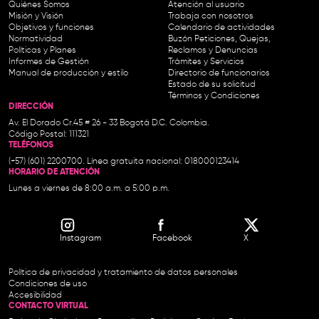
Quiénes Somos
Atención al usuario
Misión y Visión
Trabaja con nosotros
Objetivos y funciones
Calendario de actividades
Normatividad
Buzón Peticiones, Quejas,
Políticas y Planes
Reclamos y Denuncias
Informes de Gestión
Trámites y Servicios
Manual de producción y estilo
Directorio de funcionarios
Estado de su solicitud
Términos y Condiciones
DIRECCIÓN
Av. El Dorado Cr.45 # 26 - 33 Bogotá D.C. Colombia.
Código Postal: 111321
TELÉFONOS
(+57) (601) 2200700. Línea gratuita nacional: 018000123414
HORARIO DE ATENCIÓN
Lunes a viernes de 8:00 a.m. a 5:00 p.m.
Instagram
Facebook
X
Política de privacidad y tratamiento de datos personales
Condiciones de uso
Accesibilidad
CONTACTO VIRTUAL