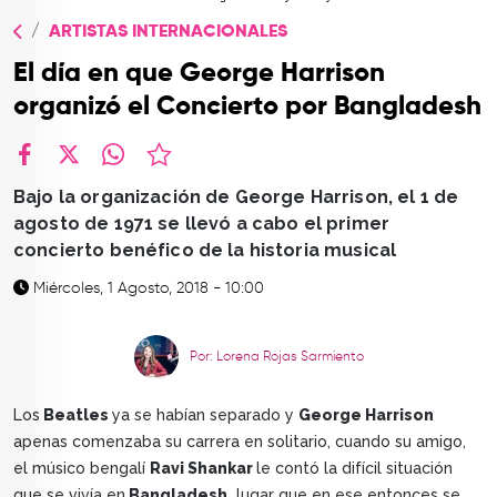
TOP
ARTISTAS INTERNACIONALES
QUIÉNES SOMOS
El día en que George Harrison
CONTACTO
organizó el Concierto por Bangladesh
facebook
X
whatsapp
Bajo la organización de George Harrison, el 1 de
agosto de 1971 se llevó a cabo el primer
concierto benéfico de la historia musical
Miércoles, 1 Agosto, 2018 - 10:00
Por: Lorena Rojas Sarmiento
Los
Beatles
ya se habían separado y
George Harrison
apenas comenzaba su carrera en solitario, cuando su amigo,
el músico bengalí
Ravi Shankar
le contó la difícil situación
que se vivía en
Bangladesh,
lugar que en ese entonces se