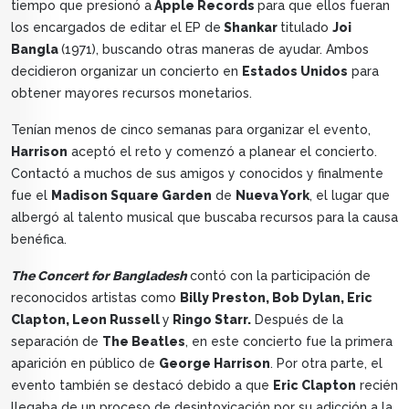
tiempo que presionó a
Apple Records
para que ellos fueran
los encargados de editar el EP de
Shankar
titulado
Joi
Bangla
(1971), buscando otras maneras de ayudar. Ambos
decidieron organizar un concierto en
Estados Unidos
para
obtener mayores recursos monetarios.
Tenían menos de cinco semanas para organizar el evento,
Harrison
aceptó el reto y comenzó a planear el concierto.
Contactó a muchos de sus amigos y conocidos y finalmente
fue el
Madison Square Garden
de
Nueva York
, el lugar que
albergó al talento musical que buscaba recursos para la causa
benéfica.
The Concert for Bangladesh
contó con la participación de
reconocidos artistas como
Billy Preston, Bob Dylan, Eric
Clapton, Leon Russell
y
Ringo Starr.
Después de la
separación de
The Beatles
, en este concierto fue la primera
aparición en público de
George Harrison
. Por otra parte, el
evento también se destacó debido a que
Eric Clapton
recién
llegaba de un proceso de desintoxicación por su adicción a la