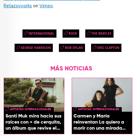
Retazovvorks
on
Vimeo
.
INTERNACIONAL
ROCK
THE BEATLES
GEORGE HARRISON
BOB DYLAN
ERIC CLAPTON
MÁS NOTICIAS
ARTISTAS INTERNACIONALES
ARTISTAS INTERNACIONALES
Santi Muk mira hacia sus
Carmen y María
raíces con + de cerquita,
reinventan La quiero a
un álbum que revive el
morir con una mirada
origen de sus canciones
entre el flamenco y el