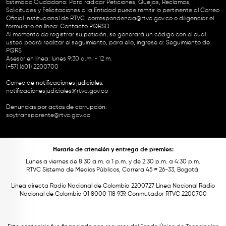
Estimado Ciudadano: Para radicar Peticiones, Quejas, Reclamos,
Solicitudes y Felicitaciones a la Entidad puede remitir lo pertinente al Correo
Oficial Institucional de RTVC
correspondencia@rtvc.gov.co
o diligenciar el
formulario en línea:
Contacto PQRSD.
Al momento de registrar su petición, se generará un código con el cual
usted podrá realizar el seguimiento, para ello, ingrese a:
Seguimiento de
PQRS
Asesor en línea: lunes 9:30 a.m. - 12 m.
(+57) (601) 2200700
Correo de notificaciones judiciales:
notificacionesjudiciales@rtvc.gov.co
Denuncias por actos de corrupción:
soytransparente@rtvc.gov.co
Horario de atención y entrega de premios:
Lunes a viernes de 8:30 a.m. a 1 p.m. y de 2:30 p.m. a 4:30 p.m.
RTVC Sistema de Medios Públicos, Carrera 45 # 26-33, Bogotá.
Línea directa Radio Nacional de Colombia 2200727 Línea Nacional Radio
Nacional de Colombia 01 8000 118 959. Conmutador RTVC 2200700