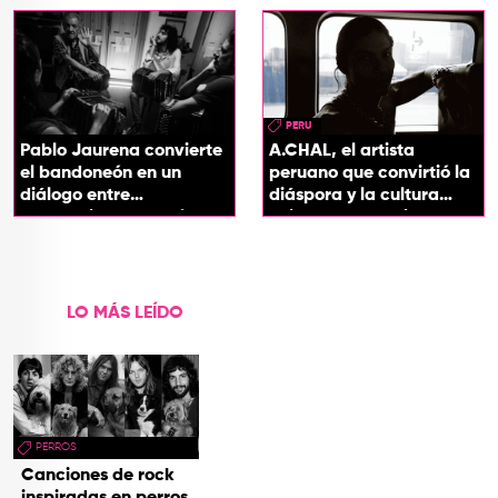
soul
PERU
Pablo Jaurena convierte
A.CHAL, el artista
el bandoneón en un
peruano que convirtió la
diálogo entre
diáspora y la cultura
generaciones con el
chicha en su sonido
videoclip de Un dios
hecho cenizas
LO MÁS LEÍDO
PERROS
Canciones de rock