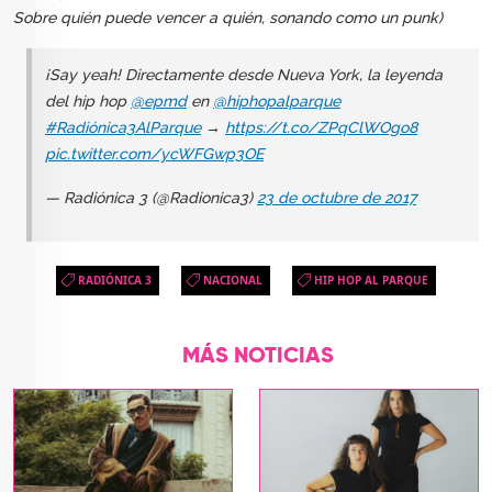
Sobre quién puede vencer a quién, sonando como un punk)
¡Say yeah! Directamente desde Nueva York, la leyenda
del hip hop
@epmd
en
@hiphopalparque
#Radiónica3AlParque
→
https://t.co/ZPqClWOgo8
pic.twitter.com/ycWFGwp3OE
— Radiónica 3 (@Radionica3)
23 de octubre de 2017
RADIÓNICA 3
NACIONAL
HIP HOP AL PARQUE
MÁS NOTICIAS