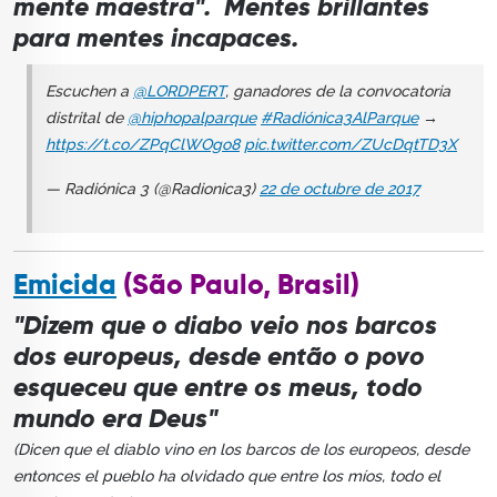
mente maestra". Mentes brillantes
para mentes incapaces.
Escuchen a
@LORDPERT
, ganadores de la convocatoria
distrital de
@hiphopalparque
#Radiónica3AlParque
→
https://t.co/ZPqClWOgo8
pic.twitter.com/ZUcDqtTD3X
— Radiónica 3 (@Radionica3)
22 de octubre de 2017
Emicida
(São Paulo, Brasil)
"Dizem que o diabo veio nos barcos
dos europeus, desde então o povo
esqueceu que entre os meus, todo
mundo era Deus"
(Dicen que el diablo vino en los barcos de los europeos, desde
entonces el pueblo ha olvidado que entre los míos, todo el