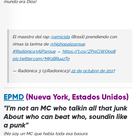
mundo era Dios)
El maestro del rap
@emicida
(Brasil) prendiendo con
rimas la tarima de
@hiphopalparque
#Radiónica3AlParque
→
https://t.co/ZPqClWOgo8
pic.twitter.com/MK1BRu4zTg
— Radiónica 3 (@Radionica3)
22 de octubre de 2017
EPMD
(Nueva York, Estados Unidos)
"I'm not an MC who talkin all that junk
About who can beat who, soundin like
a punk"
(No soy un MC que habla toda esa basura