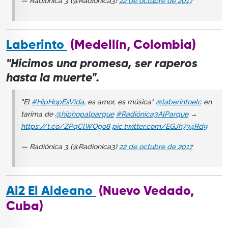
— Radiónica 3 (@Radionica3)
22 de octubre de 2017
Laberinto
(Medellín, Colombia)
"Hicimos una promesa, ser raperos
hasta la muerte".
"El
#HipHopEsVida
, es amor, es música"
@laberintoelc
en
tarima de
@hiphopalparque
#Radiónica3AlParque
→
https://t.co/ZPqClWOgo8
pic.twitter.com/EGJh734Rd9
— Radiónica 3 (@Radionica3)
22 de octubre de 2017
Al2 El Aldeano
(Nuevo Vedado,
Cuba)