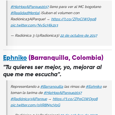
#HipHopAlParque2017
lleno para ver al MC bogotano
#RealidadMental
¡Suban el volumen con
Radiónica3AlParque! →
https://t.co/ZPqClWOgo8
pic.twitter.com/NvScHlk2s3
— Radiónica 3 (@Radionica3)
22 de octubre de 2017
Ephniko
(Barranquilla, Colombia)
"Tu quieres ser mejor, yo, mejorar al
que me me escucha".
Representando a
#Barranquilla
las rimas de
#Ephniko
se
toman la tarima de
#HipHopAlParque2017
#Radiónica3AlParque
→
https://t.co/ZPqClWOgo8
pic.twitter.com/qXR8N5cVpG