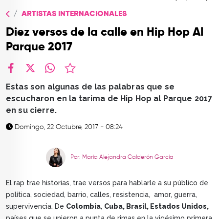
TOP
ARTISTAS INTERNACIONALES
QUIÉNES SOMOS
Diez versos de la calle en Hip Hop Al
CONTACTO
Parque 2017
facebook
X
whatsapp
Estas son algunas de las palabras que se
escucharon en la tarima de Hip Hop al Parque 2017
en su cierre.
Domingo, 22 Octubre, 2017 - 08:24
Por: María Alejandra Calderón García
El rap trae historias, trae versos para hablarle a su público de
política, sociedad, barrio, calles, resistencia, amor, guerra,
supervivencia. De
Colombia
,
Cuba, Brasil, Estados Unidos,
países que se unieron a punta de rimas en la vigésimo primera