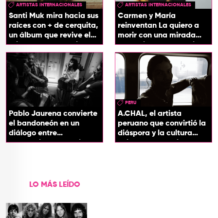
ARTISTAS INTERNACIONALES
ARTISTAS INTERNACIONALES
Santi Muk mira hacia sus
Carmen y María
raíces con + de cerquita,
reinventan La quiero a
un álbum que revive el
morir con una mirada
origen de sus canciones
entre el flamenco y el
soul
PERU
Pablo Jaurena convierte
A.CHAL, el artista
el bandoneón en un
peruano que convirtió la
diálogo entre
diáspora y la cultura
generaciones con el
chicha en su sonido
videoclip de Un dios
hecho cenizas
LO MÁS LEÍDO