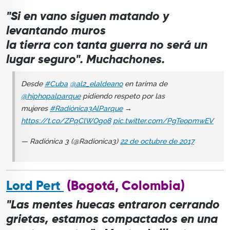
"Si en vano siguen matando y
levantando muros
la tierra con tanta guerra no será un
lugar seguro". Muchachones.
Desde
#Cuba
@al2_elaldeano
en tarima de
@hiphopalparque
pidiendo respeto por las
mujeres
#Radiónica3AlParque
→
https://t.co/ZPqClWOgo8
pic.twitter.com/PgTeopmwEV
— Radiónica 3 (@Radionica3)
22 de octubre de 2017
Lord Pert
(Bogotá, Colombia)
"Las mentes huecas entraron cerrando
grietas, estamos compactados en una