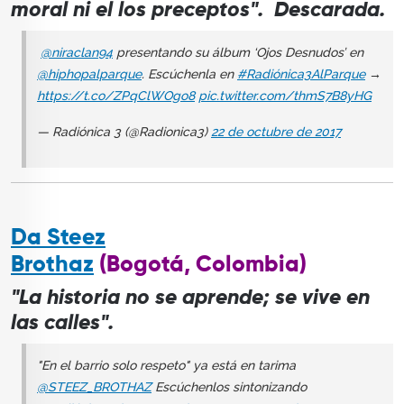
moral ni el los preceptos".
Descarada.
@niraclan94
presentando su álbum ‘Ojos Desnudos’ en
@hiphopalparque
. Escúchenla en
#Radiónica3AlParque
→
https://t.co/ZPqClWOgo8
pic.twitter.com/thmS7B8yHG
— Radiónica 3 (@Radionica3)
22 de octubre de 2017
Da Steez
Brothaz
(Bogotá, Colombia)
"La historia no se aprende; se vive en
las calles".
"En el barrio solo respeto" ya está en tarima
@STEEZ_BROTHAZ
Escúchenlos sintonizando