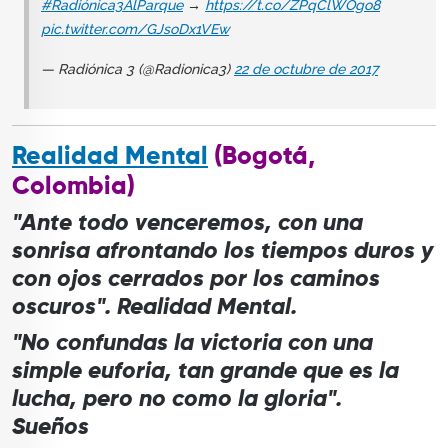
#Radiónica3AlParque
→
https://t.co/ZPqClWOgo8
pic.twitter.com/GJsoDx1VEw
— Radiónica 3 (@Radionica3)
22 de octubre de 2017
Realidad Mental
(Bogotá,
Colombia)
"Ante todo venceremos, con una
sonrisa afrontando los tiempos duros y
con ojos cerrados por los caminos
oscuros". Realidad Mental.
"No confundas la victoria con una
simple euforia, tan grande que es la
lucha, pero no como la gloria".
Sueños