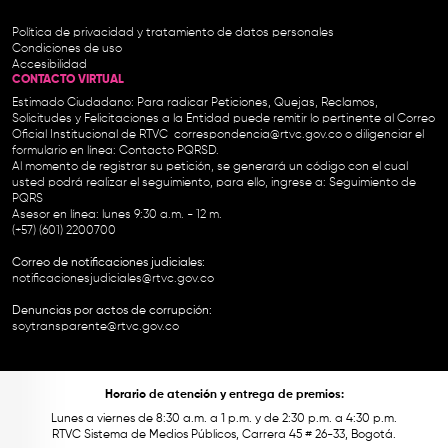
Política de privacidad y tratamiento de datos personales
Condiciones de uso
Accesibilidad
CONTACTO VIRTUAL
Estimado Ciudadano: Para radicar Peticiones, Quejas, Reclamos,
Solicitudes y Felicitaciones a la Entidad puede remitir lo pertinente al Correo
Oficial Institucional de RTVC
correspondencia@rtvc.gov.co
o diligenciar el
formulario en línea:
Contacto PQRSD.
Al momento de registrar su petición, se generará un código con el cual
usted podrá realizar el seguimiento, para ello, ingrese a:
Seguimiento de
PQRS
Asesor en línea: lunes 9:30 a.m. - 12 m.
(+57) (601) 2200700
Correo de notificaciones judiciales:
notificacionesjudiciales@rtvc.gov.co
Denuncias por actos de corrupción:
soytransparente@rtvc.gov.co
Horario de atención y entrega de premios:
Lunes a viernes de 8:30 a.m. a 1 p.m. y de 2:30 p.m. a 4:30 p.m.
RTVC Sistema de Medios Públicos, Carrera 45 # 26-33, Bogotá.