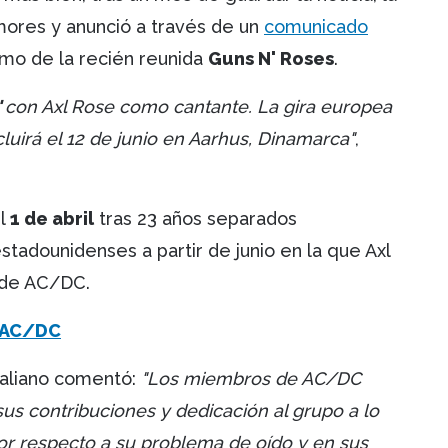
umores y anunció a través de un
comunicado
smo de la recién reunida
Guns N' Roses
.
'
con Axl Rose como cantante. La gira europea
uirá el 12 de junio en Aarhus, Dinamarca"
,
el
1 de abril
tras 23 años separados
stadounidenses a partir de junio en la que Axl
r de AC/DC.
e AC/DC
raliano comentó:
"Los miembros de AC/DC
s contribuciones y dedicación al grupo a lo
or respecto a su problema de oído y en sus