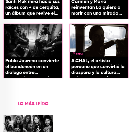
Santi Muk mira hacia sus
Carmen y María
raíces con + de cerquita,
reinventan La quiero a
un álbum que revive el
morir con una mirada
origen de sus canciones
entre el flamenco y el
soul
PERU
Pablo Jaurena convierte
A.CHAL, el artista
el bandoneón en un
peruano que convirtió la
diálogo entre
diáspora y la cultura
generaciones con el
chicha en su sonido
videoclip de Un dios
hecho cenizas
LO MÁS LEÍDO