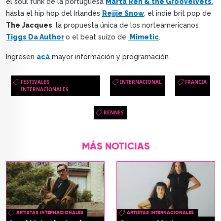
el soul funk de la portuguesa
Marta Ren & the Groovelvets
,
hasta el hip hop del Irlandés
Rejjie Snow
, el indie brit pop de
The Jacques
, la propuesta única de los norteamericanos
Tiggs Da Author
o el beat suizo de
Mimetic
.
Ingresen
acá
mayor información y programación.
FESTIVALES
INTERNACIONAL
FRANCIA
INTERNACIONALES
RENNES
MÁS NOTICIAS
ARTISTAS INTERNACIONALES
ARTISTAS INTERNACIONALES