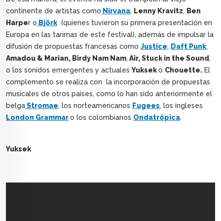
continente de artistas como
Nirvana
,
Lenny Kravitz
,
Ben
Harpe
r o
Björk
(quienes tuvieron su primera presentación en
Europa en las tarimas de este festival), además de impulsar la
difusión de propuestas francesas como
Justice
,
Daft Punk
,
Amadou & Marian, Birdy Nam Nam
,
Air, Stuck in the Sound
,
o los sonidos emergentes y actuales
Yuksek
o
Chouette.
El
complemento se realiza con la incorporación de propuestas
musicales de otros países, como lo han sido anteriormente el
belga
Stromae
, los norteamericanos
Fugees
, los ingleses
London Grammar
o los colombianos
Ondatrópica
.
Yuksek