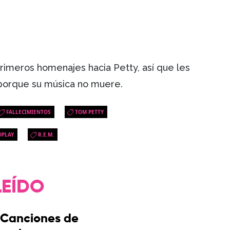
primeros homenajes hacia Petty, así que les
porque su música no muere.
FALLECIMIENTOS
TOM PETTY
DPLAY
R.E.M.
LEÍDO
Canciones de