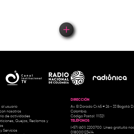
concierto
DIRECCIÓN
 al usuario
Av. El Dorado Cr.45 # 26 - 33 Bogotá D
con nosotros
Colombia.
io de actividades
Código Postal: 111321
TELÉFONOS
ticiones, Quejas, Reclamos y
as
(+57) (601) 2200700. Línea gratuita nac
y Servicios
018000123414