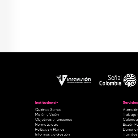
Institucional-
Servicios
Quiénes Somos
Atención
Misión y Visión
Trabaja 
Objetivos y funciones
Calendar
Normatividad
Buzón Pe
Políticas y Planes
Denunci
Informes de Gestión
Trámites 