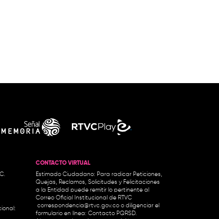
CONTACTO VIRTUAL
.C.
Estimado Ciudadano: Para radicar Peticiones,
Quejas, Reclamos, Solicitudes y Felicitaciones
a la Entidad puede remitir lo pertinente al
Correo Oficial Institucional de RTVC
correspondencia@rtvc.gov.co
o diligenciar el
ional:
formulario en línea:
Contacto PQRSD.