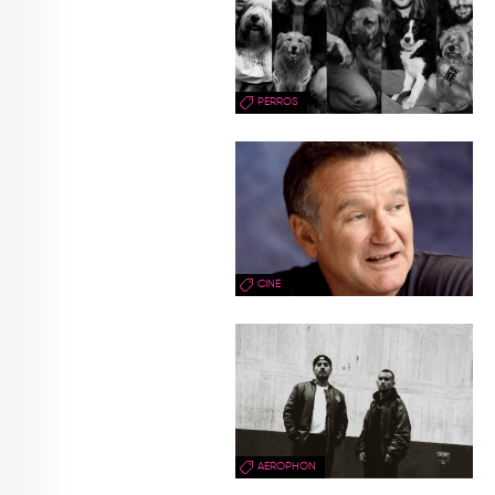
PERROS
CINE
AEROPHON