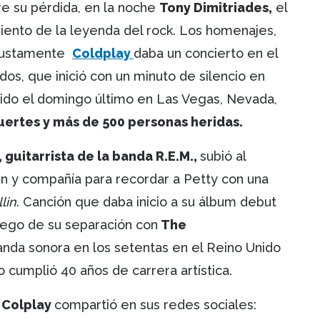
e su pérdida, en la noche
Tony Dimitriades,
el
iento de la leyenda del rock. Los homenajes,
. Justamente
Coldplay
daba un concierto en el
os, que inició con un minuto de silencio en
rrido el domingo último en Las Vegas, Nevada,
uertes y más de 500 personas heridas.
 guitarrista de la banda R.E.M.,
subió al
in y compañía para recordar a Petty con una
lin
. Canción que daba inicio a su álbum debut
uego de su separación con
The
banda sonora en los setentas en el Reino Unido
o cumplió 40 años de carrera artística.
e
Colplay
compartió en sus redes sociales: