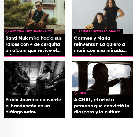
ARTISTAS INTERNACIONALES
ARTISTAS INTERNACIONALES
Santi Muk mira hacia sus
Carmen y María
raíces con + de cerquita,
reinventan La quiero a
un álbum que revive el
morir con una mirada
origen de sus canciones
entre el flamenco y el
soul
PERU
Pablo Jaurena convierte
A.CHAL, el artista
el bandoneón en un
peruano que convirtió la
diálogo entre
diáspora y la cultura
generaciones con el
chicha en su sonido
videoclip de Un dios
hecho cenizas