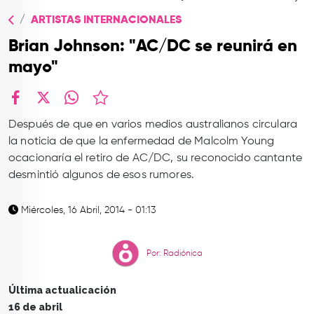
TOP
ARTISTAS INTERNACIONALES
QUIÉNES SOMOS
Brian Johnson: "AC/DC se reunirá en
CONTACTO
mayo"
facebook
X
whatsapp
Después de que en varios medios australianos circulara
la noticia de que la enfermedad de Malcolm Young
ocacionaría el retiro de AC/DC, su reconocido cantante
desmintió algunos de esos rumores.
Miércoles, 16 Abril, 2014 - 01:13
Por: Radiónica
Última actualicación
16 de abril