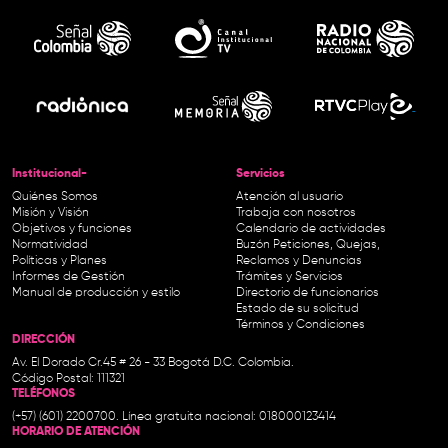
Institucional-
Servicios
Quiénes Somos
Atención al usuario
Misión y Visión
Trabaja con nosotros
Objetivos y funciones
Calendario de actividades
Normatividad
Buzón Peticiones, Quejas,
Políticas y Planes
Reclamos y Denuncias
Informes de Gestión
Trámites y Servicios
Manual de producción y estilo
Directorio de funcionarios
Estado de su solicitud
Términos y Condiciones
DIRECCIÓN
Av. El Dorado Cr.45 # 26 - 33 Bogotá D.C. Colombia.
Código Postal: 111321
TELÉFONOS
(+57) (601) 2200700. Línea gratuita nacional: 018000123414
HORARIO DE ATENCIÓN