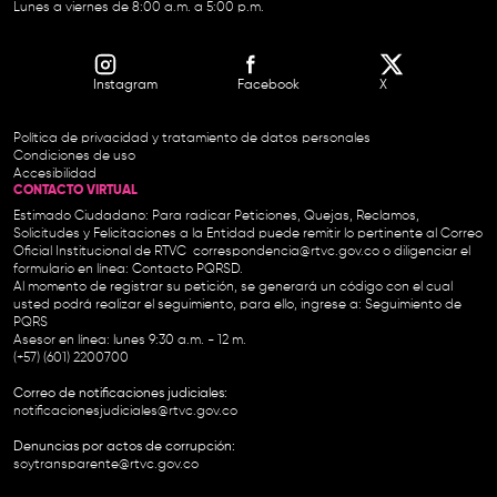
Lunes a viernes de 8:00 a.m. a 5:00 p.m.
Instagram
Facebook
X
Política de privacidad y tratamiento de datos personales
Condiciones de uso
Accesibilidad
CONTACTO VIRTUAL
Estimado Ciudadano: Para radicar Peticiones, Quejas, Reclamos,
Solicitudes y Felicitaciones a la Entidad puede remitir lo pertinente al Correo
Oficial Institucional de RTVC
correspondencia@rtvc.gov.co
o diligenciar el
formulario en línea:
Contacto PQRSD.
Al momento de registrar su petición, se generará un código con el cual
usted podrá realizar el seguimiento, para ello, ingrese a:
Seguimiento de
PQRS
Asesor en línea: lunes 9:30 a.m. - 12 m.
(+57) (601) 2200700
Correo de notificaciones judiciales:
notificacionesjudiciales@rtvc.gov.co
Denuncias por actos de corrupción:
soytransparente@rtvc.gov.co