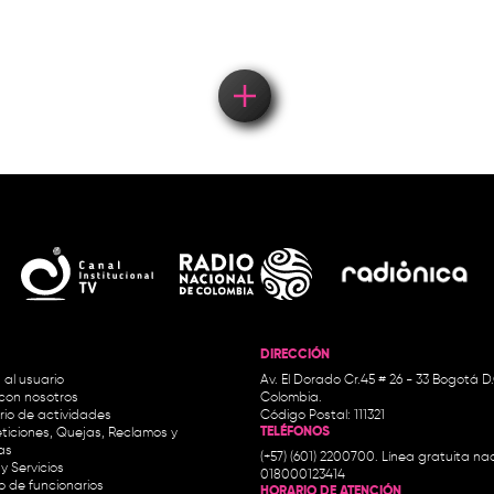
DIRECCIÓN
 al usuario
Av. El Dorado Cr.45 # 26 - 33 Bogotá D
con nosotros
Colombia.
io de actividades
Código Postal: 111321
TELÉFONOS
ticiones, Quejas, Reclamos y
as
(+57) (601) 2200700. Línea gratuita nac
y Servicios
018000123414
io de funcionarios
HORARIO DE ATENCIÓN