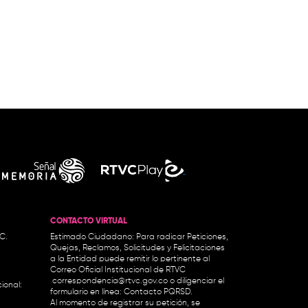
CONTACTO VIRTUAL
.C.
Estimado Ciudadano: Para radicar Peticiones,
Quejas, Reclamos, Solicitudes y Felicitaciones
a la Entidad puede remitir lo pertinente al
Correo Oficial Institucional de RTVC
correspondencia@rtvc.gov.co
o diligenciar el
ional:
formulario en línea:
Contacto PQRSD.
Al momento de registrar su petición, se