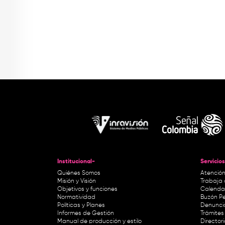
Institucional-
Servicios
Quiénes Somos
Atención
Misión y Visión
Trabaja 
Objetivos y funciones
Calendar
Normatividad
Buzón Pe
Políticas y Planes
Denunci
Informes de Gestión
Trámites 
Manual de producción y estilo
Director