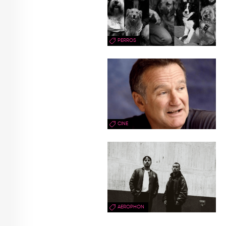
PERROS
CINE
AEROPHON