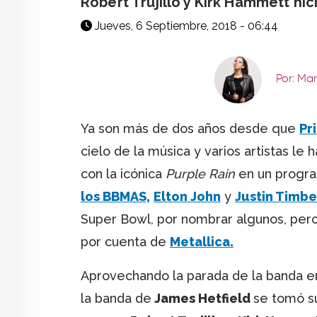
Robert Trujillo y Kirk Hammett hi
Jueves, 6 Septiembre, 2018 - 06:44
Por: Ma
Ya son más de dos años desde que
Pr
cielo de la música y varios artistas le
con la icónica
Purple Rain
en un progra
los BBMAS,
Elton John
y
Justin Timb
Super Bowl, por nombrar algunos, pero 
por cuenta de
Metallica.
Aprovechando la parada de la banda 
la banda de
James Hetfield
se tomó su