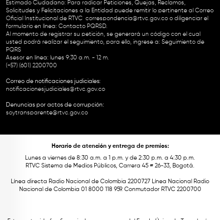
Estimado Ciudadano: Para radicar Peticiones, Quejas, Reclamos,
Solicitudes y Felicitaciones a la Entidad puede remitir lo pertinente al Correo
Oficial Institucional de RTVC
correspondencia@rtvc.gov.co
o diligenciar el
formulario en línea:
Contacto PQRSD.
Al momento de registrar su petición, se generará un código con el cual
usted podrá realizar el seguimiento, para ello, ingrese a:
Seguimiento de
PQRS
Asesor en línea: lunes 9:30 a.m. - 12 m.
(+57) (601) 2200700
Correo de notificaciones judiciales:
notificacionesjudiciales@rtvc.gov.co
Denuncias por actos de corrupción:
soytransparente@rtvc.gov.co
Horario de atención y entrega de premios:
Lunes a viernes de 8:30 a.m. a 1 p.m. y de 2:30 p.m. a 4:30 p.m.
RTVC Sistema de Medios Públicos, Carrera 45 # 26-33, Bogotá.
Línea directa Radio Nacional de Colombia 2200727 Línea Nacional Radio
Nacional de Colombia 01 8000 118 959. Conmutador RTVC 2200700