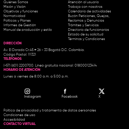
Quiénes Somos
Atención al usuario
Misión y Visión
Trabaja con nosotros
Objetivos y funciones
Calendario de actividades
Normatividad
Buzón Peticiones, Quejas,
Políticas y Planes
Reclamos y Denuncias
Informes de Gestión
Trámites y Servicios
Manual de producción y estilo
Directorio de funcionarios
Estado de su solicitud
Términos y Condiciones
DIRECCIÓN
Av. El Dorado Cr.45 # 26 - 33 Bogotá D.C. Colombia.
Código Postal: 111321
TELÉFONOS
(+57) (601) 2200700. Línea gratuita nacional: 018000123414
HORARIO DE ATENCIÓN
Lunes a viernes de 8:00 a.m. a 5:00 p.m.
Instagram
Facebook
X
Política de privacidad y tratamiento de datos personales
Condiciones de uso
Accesibilidad
CONTACTO VIRTUAL