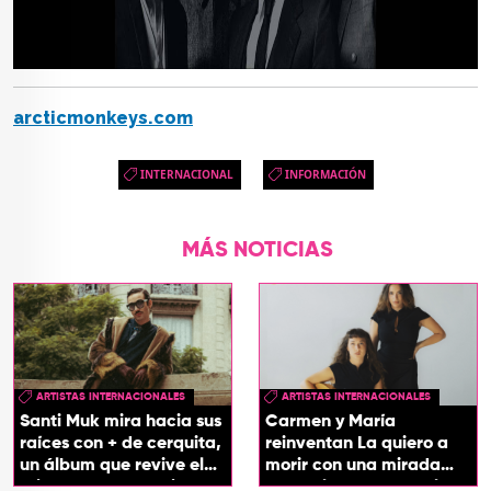
arcticmonkeys.com
INTERNACIONAL
INFORMACIÓN
MÁS NOTICIAS
ARTISTAS INTERNACIONALES
ARTISTAS INTERNACIONALES
Santi Muk mira hacia sus
Carmen y María
raíces con + de cerquita,
reinventan La quiero a
un álbum que revive el
morir con una mirada
origen de sus canciones
entre el flamenco y el