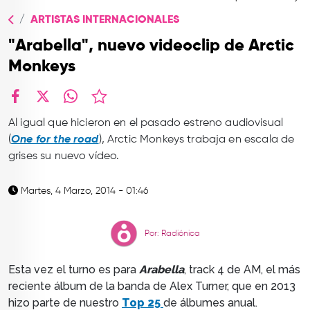
TOP
ARTISTAS INTERNACIONALES
QUIÉNES SOMOS
"Arabella", nuevo videoclip de Arctic
CONTACTO
Monkeys
facebook
X
whatsapp
Al igual que hicieron en el pasado estreno audiovisual
(
One for the road
), Arctic Monkeys trabaja en escala de
grises su nuevo vídeo.
Martes, 4 Marzo, 2014 - 01:46
Por: Radiónica
Esta vez el turno es para
Arabella
, track 4 de AM, el más
reciente álbum de la banda de Alex Turner, que en 2013
hizo parte de nuestro
Top 25
de álbumes anual.