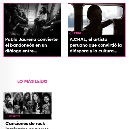
soul
PERU
Pablo Jaurena convierte
A.CHAL, el artista
el bandoneón en un
peruano que convirtió la
diálogo entre
diáspora y la cultura
generaciones con el
chicha en su sonido
videoclip de Un dios
hecho cenizas
LO MÁS LEÍDO
PERROS
Canciones de rock